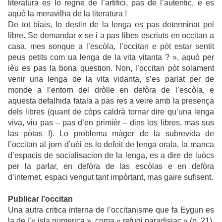
literatura es lo regne de l’artifici, pas de l’autentic, e es
aquò la meravilha de la literatura !
De tot biais, lo destin de la lenga es pas determinat pel
libre. Se demandar « se i a pas libes escriuts en occitan a
casa, mes sonque a l’escòla, l’occitan e pòt estar sentit
peus petits com ua lenga de la vita vitanta ? », aquò per
ièu es pas la bona question. Non, l’occitan pòt solament
venir una lenga de la vita vidanta, s’es parlat per de
monde a l’entorn del dròlle en defòra de l’escòla, e
aquesta defalhida fatala a pas res a veire amb la presença
dels libres (quant de còps caldrà tornar dire qu’una lenga
viva, viu pas – pas d’en primièr – dins los libres, mas sus
las pòtas !). Lo problema màger de la subrevida de
l’occitan al jorn d’uèi es lo defeit de lenga orala, la manca
d’espacis de socialisacion de la lenga, es a dire de luòcs
per la parlar, en defòra de las escòlas e en defòra
d’internet, espaci vengut tant impòrtant, mas gaire sufisent.
Publicar l’occitan
Una autra critica interna de l’occitanisme que fa Eygun es
la de l’« isla numerica », coma « refugi paradisiac » (p. 21).