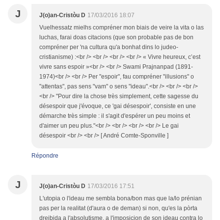
J
J(o)an-Cristòu D
17/03/2016 18:07
Vuelhessatz mielhs compréner mon biais de veire la vita o las
luchas, farai doas citacions (que son probable pas de bon
compréner per 'na cultura qu'a bonhat dins lo judeo-
cristianisme) :<br /> <br /> <br /> <br /> « Vivre heureux, c’est
vivre sans espoir »<br /> <br /> Swami Prajnanpad (1891-
1974)<br /> <br /> Per "espoir", fau compréner "illusions" o
"attentas", pas sens "vam" o sens "ideau".<br /> <br /> <br />
<br /> "Pour dire la chose très simplement, cette sagesse du
désespoir que j'évoque, ce 'gai désespoir', consiste en une
démarche très simple : il s'agit d'espérer un peu moins et
d'aimer un peu plus."<br /> <br /> <br /> <br /> Le gai
désespoir <br /> <br /> [ André Comte-Sponville ]
Répondre
J
J(o)an-Cristòu D
17/03/2016 17:51
L'utopia o l'ideau me sembla bona/bon mas que la/lo prénian
pas per la realitat (d'aura o de deman) si non, qu'es la pòrta
dreibida a l'absolutisme, a l'imposicion de son ideau contra lo