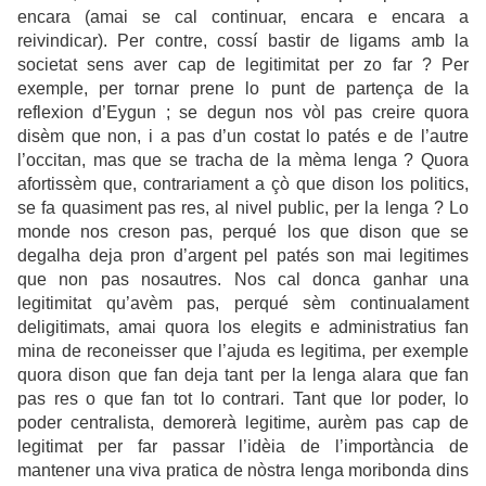
encara (amai se cal continuar, encara e encara a
reivindicar). Per contre, cossí bastir de ligams amb la
societat sens aver cap de legitimitat per zo far ? Per
exemple, per tornar prene lo punt de partença de la
reflexion d’Eygun ; se degun nos vòl pas creire quora
disèm que non, i a pas d’un costat lo patés e de l’autre
l’occitan, mas que se tracha de la mèma lenga ? Quora
afortissèm que, contrariament a çò que dison los politics,
se fa quasiment pas res, al nivel public, per la lenga ? Lo
monde nos creson pas, perqué los que dison que se
degalha deja pron d’argent pel patés son mai legitimes
que non pas nosautres. Nos cal donca ganhar una
legitimitat qu’avèm pas, perqué sèm continualament
deligitimats, amai quora los elegits e administratius fan
mina de reconeisser que l’ajuda es legitima, per exemple
quora dison que fan deja tant per la lenga alara que fan
pas res o que fan tot lo contrari. Tant que lor poder, lo
poder centralista, demorerà legitime, aurèm pas cap de
legitimat per far passar l’idèia de l’importància de
mantener una viva pratica de nòstra lenga moribonda dins