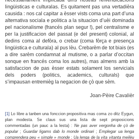
lingüisticas e culturalas. Es quitament pas una vertadièra
causida : nos cal capitar a èsser vists coma una part d’una
alternativa sociala e politica a la situacion d’uèi dominada
pel nacionalisme (francés plan segur !), pel centralisme e
per la justificacion del passat (e del present) colonial, al
dedins coma al defòra, o crebar (coma fòrça e presença
lingüistica e culturala) al pus lèu. Crebarèm de tot biais (es
a dire sarèm condamnat al mutisme, o a parlar d’occitan
sonque en francés coma los autres), mas almens amb la
satisfaccion de pas èsser estats solament los servicials
dels poders (politics, academics, culturals) que
s’impausan entremièg la negacion de çò que sèm.
Joan-Pèire Cavalièr
[1]
Lo libre a tanben una fonccion propositiva mas coma zo ditz Eygun,
plan modesta. Se claus sus una lista de sept proposicions
commentadas (un pauc a la lesta) :
Ne pas aver vergonha de çò de
popular
;
Guardar ligams dab lo monde ordinari
;
Emplegar ua lenga
comprendera peu « simple » monde
;
Ua lenga de la vita vitanta meilèu