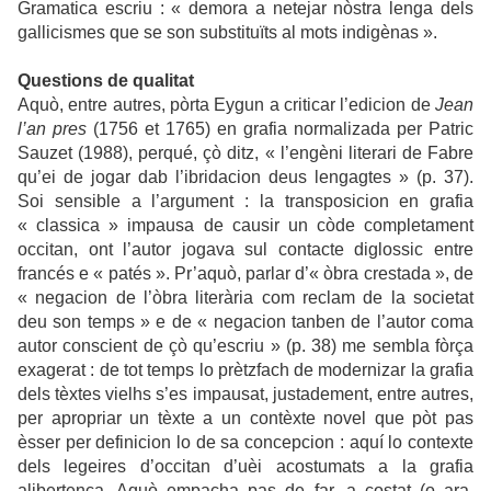
Gramatica escriu : « demora a netejar nòstra lenga dels
gallicismes que se son substituïts al mots indigènas ».
Questions de qualitat
Aquò, entre autres, pòrta Eygun a criticar l’edicion de
Jean
l’an pres
(1756 et 1765) en grafia normalizada per Patric
Sauzet (1988), perqué, çò ditz, « l’engèni literari de Fabre
qu’ei de jogar dab l’ibridacion deus lengagtes » (p. 37).
Soi sensible a l’argument : la transposicion en grafia
« classica » impausa de causir un còde completament
occitan, ont l’autor jogava sul contacte diglossic entre
francés e « patés ». Pr’aquò, parlar d’« òbra crestada », de
« negacion de l’òbra literària com reclam de la societat
deu son temps » e de « negacion tanben de l’autor coma
autor conscient de çò qu’escriu » (p. 38) me sembla fòrça
exagerat : de tot temps lo prètzfach de modernizar la grafia
dels tèxtes vielhs s’es impausat, justadement, entre autres,
per apropriar un tèxte a un contèxte novel que pòt pas
èsser per definicion lo de sa concepcion : aquí lo contexte
dels legeires d’occitan d’uèi acostumats a la grafia
alibertenca. Aquò empacha pas de far, a costat (o ara,