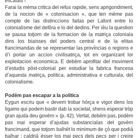
escafats !
Farai la mèma critica del refus rapide, sens aprigondiment,
de la nocion de « colonisacion », que ten mème pas
compte de las distinccions faitas per Lafont entre lo
colonialisme del defòra e lo del dedins. Per ièu la question
se pausa totjorn de la formacion de la matriça coloniala
dins los biaisses del poders central e de la elitas
francimandas de se representar las províncias o regions e
d’i portar un accion civilisatriça, tot en organizant lor
expleitacion economica. E debèm aprofitar del moviment
d’estudis pòst-colonial per estudiar la fabrica francesa
d’aquesta matriça, politica, administrativa e culturala, del
colonialisme.
Podèm pas escapar a la politica
Eygun escriu que « devem trobar hòrça e vigor dens los
ligams qui podem bastir dab la societat, shens esperar tròp
gran ajuda deu govèrn » (p. 42). Vertat, debèm pas, podèm
pas mai esperar d’ajudas substancialas del govèrn
francimand, que totjorn balhèt lo minimum de çò que podiá
balhar ; caldriá èsser los mai pecs dels pecs per i creire