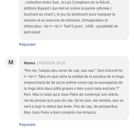
- collection Actes Sud , et Les Comptines de la Récré ,
éditions Bayard ) qui met en scène la parole rythmée (
touchant au chant ), le jeu du tambourin pour marquer la
mesure et un exercice de mémoire, d'imagination et
d'élocution .<br /> <br /> Tarif 5 jours : 100€ - possibilité de
tarif réduit.
Répondre
M
Maime
17/03/2016 19:30
"Per me, l'utopia deu servir de cap, pas mai." Sem d'acord<br
/> <br /> "Mas en qué veire la realitat de la practica de la linga
empeschariá de far qu'un prénie coma cap la sauvagarda de
la linga dins daus pitits gropes o ben a pus larja eschala ?"
Ren. Mas lo biais qu'a Joan Pèire de començar son article,
me fai pensar qu'a pas de cap. Qu'es quo, me sembla, que se
sent a legir lo debut dau texte. Pas de cap, de perspectiva.
Mas Joan Peire a bien comprés ma remarca.
Répondre