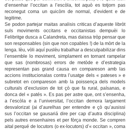
d’ensenhar l’occitan a l’escòla, tot aquò es totjorn pas
reconegut coma un quicòm de normal, d'evident e de
legitime.
Se podon partejar maitas analisis criticas d’aqueste libròt
suls moviments occitans e occitanistas dempuèi lo
Felibritge dusca a Calandreta, mas daissa tròp pensar que
son responsables (sin que non copables !) de la mòrt de la
lenga. Ièu, vòli aquí puslèu trabalhar a desculpabilizar dins
l’ensemble lo moviment, simplament en tornant rampelar
que sas (nombrosas) errors de metòde e d’estrategia
representan pas grand causa en compareson amb las
accions institucionalas contra l’usatge dels « pateses » e
subretot en compareson amb la poissença dels models
culturals d’exclusion de tot çò que fa rural, paísanas, e
donca del « patés ». Es pas per astre que, ont s’ensenha,
a l’escòla e a l’universitat, l’occitan demora largament
desvalorizat (ai d’aurelhas per entendre e çò qu’ausissi
sus l’occitan se gausariá dire per cap d’autra disciplina)
pels autres ensenhaires et per fòrça monde. Se compren
aital perqué de locutors (o ex-locutors) d’« occitan », coma