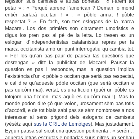
legisson suls camisets e autras bonetas : « Farem tot
petar » ; « Perqué aprene l’american ? Deman lo mond
entièr parlarà occitan ! » ; « pòble armat ! pòble
respectat ? ». En fach, son tres eslogans de la marca
Macarel. Los dos primièrs son clarament umoristics e
digus los pren pas al pè de la letra. Lo tresen es un
eslogan d’independentistas catalanistas repres per la
marca occitanista amb un punt interrogatiu qu cambia tot.
« Per los qu’an pas paur de pausar las questions que
desrengan » ditz la publicitat de Macarel. Pausar la
question es pas i respondre, mas la question implica
l’existéncia d’un « pòble » occitan que seriá pas respectat,
e cal dire qu’aqueste pòble occitan (que seriá occitan e
pas quicòm mai), vertat, es una ficcion (puèi un pòble es
totojorn una ficcion, mas aquò es quicòm mai !). Mas lo
monde podon dire çò que volon, urosament sèm pas totis
d’accòrdi, e de tot biais sabi pas se sèm nombroses a nos
interessar al sens prigond dels eslogans de camisets
(vésètz aquí
sus la CRIL de Lemòtges
). Mas justadament,
Eygun pausa sul sicut una question pertinenta : « serén…
aqueras letras escriutas e portadas suus pitres un senhau