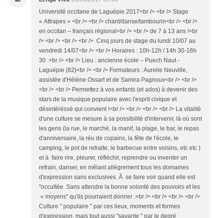
Université occitane de Laguépie 2017<br /> <br /> Stage
« Attrapes » <br /> <br /> chant/danse/tambourin<br /> <br />
en occitan – français régional<br /> <br /> de 7 à 13 ans !<br
/> <br /> <br /> <br /> Cinq jours de stage du lundi 10/07 au
vendredi 14/07<br /> <br /> Horaires : 10h-12h / 14h 30-16h
30 .<br /> <br /> Lieu : ancienne école – Puech Naut -
Laguépie (82)<br /> <br /> Formateurs : Aurelie Neuville,
assistée d'Hélène Ossart et de Samira Pagnoux<br /> <br />
<br /> <br /> Permettez à vos enfants (et ados) à devenir des
stars de la musique populaire avec l'esprit civique et
désintéréssé qui convient !<br /> <br /> <br /> <br /> La vitalité
d'une culture se mesure à sa possibilité d'intervenir, là où sont
les gens (la rue, le marché, la manif, la plage, le bar, le repas
d'anniversaire, la réu de copains, la fête de l'école, le
camping, le pot de retraite, le barbecue entre voisins, etc etc )
et à faire rire, pleurer, réfléchir, reprendre ou inventer un
refrain, danser, en mêlant allègrement tous les domaines
d'expression sans exclusives. Ã se faire voir quand elle est
"occultée. Sans attendre la bonne volonté des pouvoirs et les
« moyens" qu'ils pourraient donner .<br /> <br /> <br /> <br />
Culture " populaire " par ces lieux, moments et formes
d'expression, mais tout aussi "savante " par le degré