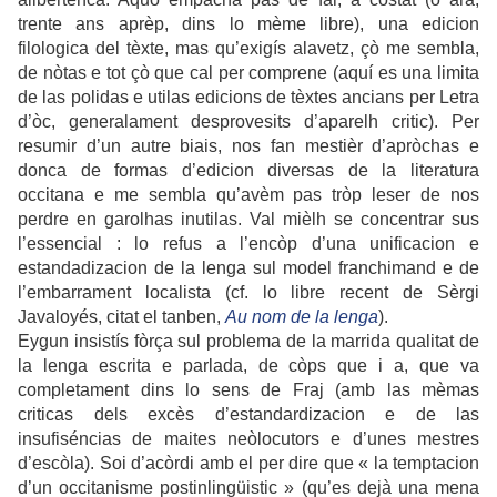
trente ans aprèp, dins lo mème libre), una edicion
filologica del tèxte, mas qu’exigís alavetz, çò me sembla,
de nòtas e tot çò que cal per comprene (aquí es una limita
de las polidas e utilas edicions de tèxtes ancians per Letra
d’òc, generalament desprovesits d’aparelh critic). Per
resumir d’un autre biais, nos fan mestièr d’apròchas e
donca de formas d’edicion diversas de la literatura
occitana e me sembla qu’avèm pas tròp leser de nos
perdre en garolhas inutilas. Val mièlh se concentrar sus
l’essencial : lo refus a l’encòp d’una unificacion e
estandadizacion de la lenga sul model franchimand e de
l’embarrament localista (cf. lo libre recent de Sèrgi
Javaloyés, citat el tanben,
Au nom de la lenga
).
Eygun insistís fòrça sul problema de la marrida qualitat de
la lenga escrita e parlada, de còps que i a, que va
completament dins lo sens de Fraj (amb las mèmas
criticas dels excès d’estandardizacion e de las
insufiséncias de maites neòlocutors e d’unes mestres
d’escòla). Soi d’acòrdi amb el per dire que « la temptacion
d’un occitanisme postinlingüistic » (qu’es dejà una mena