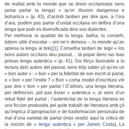
de realtat amb lo monde que se dison occitanistas sens
jamai parlar la lenga) « qu’ei illusion dangerosa e
boharòca » (p. 43), d’acòrdi tanben per dire que, a l’ora
d’ara, podèm pas parlar d’unitat occitana en defòra d’una
lenga que puèi es diversificada dins sos dialectes.
Per melhorar la qualitat de la lenga, balha, lo conselh,
totjorn utile d’escotar – ont ne’n demora –, lo monde qu’an
apresa la lenga al brèç
[1]
. Conselha tanben de legir « los
bons autors occitans deu passat… tà popar dens las loas
pròsas lenga autentica » (p. 41). Soi fòrça favorable a la
lectura dels autors del passat, sens tròp saber çò qu’es un
« bon autor » : « bon » per la fidelitat de son escrit al parlat,
o « bon » per l’estile ? « Bon » coma model d’escritura vòl
pas dire « bon » per parlar ! D’alhors, una lenga literaria,
per definicion, pòt pas èsser « autentica », al sens d’un
rebat fidel del parlat ; l’autenticitat de la lenga literaria es
una ficcion produsida pel quite trabalh de literatura amb çò
qu’implica d’apropriacion e de trasformacion personala de
mai d’una varietat de parlar (mas vesètz aquí la critica de
la nocion de «
lenga autentica » per James Costa
). La