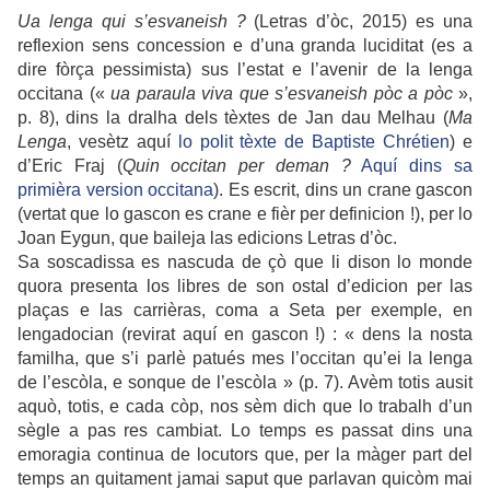
Ua lenga qui s’esvaneish ?
(Letras d’òc, 2015) es una
reflexion sens concession e d’una granda luciditat (es a
dire fòrça pessimista) sus l’estat e l’avenir de la lenga
occitana («
ua paraula viva que s’esvaneish pòc a pòc
»,
p. 8), dins la dralha dels tèxtes de Jan dau Melhau (
Ma
Lenga
, vesètz aquí
lo polit tèxte de Baptiste Chrétien
) e
d’Eric Fraj (
Quin occitan per deman ?
Aquí dins sa
primièra version occitana
). Es escrit, dins un crane gascon
(vertat que lo gascon es crane e fièr per definicion !), per lo
Joan Eygun, que baileja las edicions Letras d’òc.
Sa soscadissa es nascuda de çò que li dison lo monde
quora presenta los libres de son ostal d’edicion per las
plaças e las carrièras, coma a Seta per exemple, en
lengadocian (revirat aquí en gascon !) : « dens la nosta
familha, que s’i parlè patués mes l’occitan qu’ei la lenga
de l’escòla, e sonque de l’escòla » (p. 7). Avèm totis ausit
aquò, totis, e cada còp, nos sèm dich que lo trabalh d’un
sègle a pas res cambiat. Lo temps es passat dins una
emoragia continua de locutors que, per la màger part del
temps an quitament jamai saput que parlavan quicòm mai