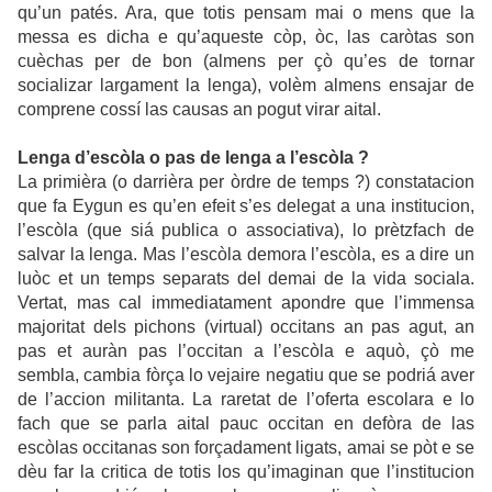
qu’un patés. Ara, que totis pensam mai o mens que la
messa es dicha e qu’aqueste còp, òc, las caròtas son
cuèchas per de bon (almens per çò qu’es de tornar
socializar largament la lenga), volèm almens ensajar de
comprene cossí las causas an pogut virar aital.
Lenga d’escòla o pas de lenga a l’escòla ?
La primièra (o darrièra per òrdre de temps ?) constatacion
que fa Eygun es qu’en efeit s’es delegat a una institucion,
l’escòla (que siá publica o associativa), lo prètzfach de
salvar la lenga. Mas l’escòla demora l’escòla, es a dire un
luòc et un temps separats del demai de la vida sociala.
Vertat, mas cal immediatament apondre que l’immensa
majoritat dels pichons (virtual) occitans an pas agut, an
pas et auràn pas l’occitan a l’escòla e aquò, çò me
sembla, cambia fòrça lo vejaire negatiu que se podriá aver
de l’accion militanta. La raretat de l’oferta escolara e lo
fach que se parla aital pauc occitan en defòra de las
escòlas occitanas son forçadament ligats, amai se pòt e se
dèu far la critica de totis los qu’imaginan que l’institucion