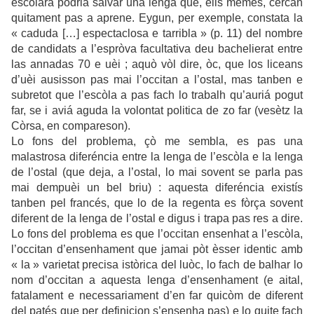
escolara podriá salvar una lenga que, elis mèmes, cercan
quitament pas a aprene. Eygun, per exemple, constata la
« caduda […] espectaclosa e tarribla » (p. 11) del nombre
de candidats a l’espròva facultativa deu bachelierat entre
las annadas 70 e uèi ; aquò vòl dire, òc, que los liceans
d’uèi ausisson pas mai l’occitan a l’ostal, mas tanben e
subretot que l’escòla a pas fach lo trabalh qu’auriá pogut
far, se i aviá aguda la volontat politica de zo far (vesètz la
Còrsa, en compareson).
Lo fons del problema, çò me sembla, es pas una
malastrosa diferéncia entre la lenga de l’escòla e la lenga
de l’ostal (que deja, a l’ostal, lo mai sovent se parla pas
mai dempuèi un bel briu) : aquesta diferéncia existís
tanben pel francés, que lo de la regenta es fòrça sovent
diferent de la lenga de l’ostal e digus i trapa pas res a dire.
Lo fons del problema es que l’occitan ensenhat a l’escòla,
l’occitan d’ensenhament que jamai pòt èsser identic amb
« la » varietat precisa istòrica del luòc, lo fach de balhar lo
nom d’occitan a aquesta lenga d’ensenhament (e aital,
fatalament e necessariament d’en far quicòm de diferent
del patés que per definicion s’ensenha pas) e lo quite fach