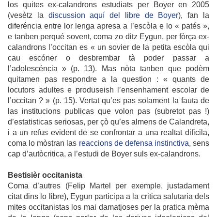
los quites ex-calandrons estudiats per Boyer en 2005
(vesètz la
discussion aquí del libre de Boyer
), fan la
diferéncia entre lor lenga apresa a l’escòla e lo « patés »,
e tanben perqué sovent, coma zo ditz Eygun, per fòrça ex-
calandrons l’occitan es « un sovier de la petita escòla qui
cau escóner o desbrembar tà poder passar a
l’adolescéncia » (p. 13). Mas nòta tanben que podèm
quitamen pas respondre a la question : « quants de
locutors adultes e produseish l’ensenhament escolar de
l’occitan ? » (p. 15). Vertat qu’es pas solament la fauta de
las institucions publicas que volon pas (subretot pas !)
d’estatisticas seriosas, per çò qu’es almens de Calandreta,
i a un refus evident de se confrontar a una realtat dificila,
coma lo mòstran las
reaccions de defensa instinctiva
, sens
cap d’autòcritica, a l’estudi de Boyer suls ex-calandrons.
Bestisièr occitanista
Coma d’autres (Felip Martel per exemple, justadament
citat dins lo libre), Eygun participa a la critica salutaria dels
mites occitanistas los mai damatjoses per la pratica mèma