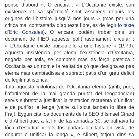
pense d’abord ». O encara : « L’Occitanie existe, son
existence et sa spécificité sont assurées depuis les
origines de l’histoire jusqu’à nos jours » (mas per una
critica mai contrastada d’aqueste libre, es de legir
lo tèxte
d’Eric Gonzales
). O encara, podèm trobar dins un
document de l’IEO aqueste polit rasonament circular :
« L’Occitanie existe puisqu’elle a une histoire » (1979).
Aquesta insisténcia per afortir l’existéncia d’Occitania,
negada per totis, se compren mas es fòrça patetica :
Occitania es un nom e la realtat de çò que designa es pas
eterna mas cambiadissa e subretot patís d’un grèu deficit
de legitimat istorica.
Tota aquesta mitologia de l’Occitania eterna (amb, puèi,
l’afortiment de la mai granda puritat del lengadocian)
servís subretot a justificar la tentacion recurenta d’unificar
e de purifiar la lenga (veire sul sicut tanben lo libre de
Fraj). Eygun cita los documents de la SEO d’Ismael Girard
e d’Alibert que, a la fin de las annadas 30, se balhava la
tòca d’estudiar « tots los parlars occitans en vista de
depurar e unificar la lenga », e Alibert, totjorn dins sa