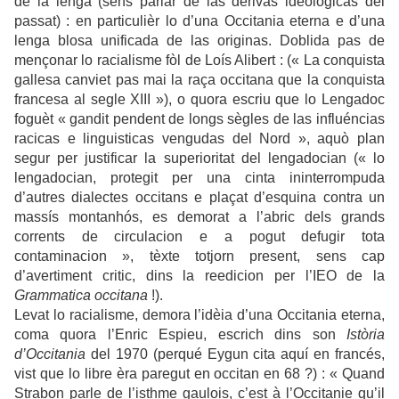
de la lenga (sens parlar de las derivas ideologicas del
passat) : en particulièr lo d’una Occitania eterna e d’una
lenga blosa unificada de las originas. Doblida pas de
mençonar lo racialisme fòl de Loís Alibert : (« La conquista
gallesa canviet pas mai la raça occitana que la conquista
francesa al segle XIII »), o quora escriu que lo Lengadoc
foguèt « gandit pendent de longs sègles de las influéncias
racicas e linguisticas vengudas del Nord », aquò plan
segur per justificar la superioritat del lengadocian (« lo
lengadocian, protegit per una cinta ininterrompuda
d’autres dialectes occitans e plaçat d’esquina contra un
massís montanhós, es demorat a l’abric dels grands
corrents de circulacion e a pogut defugir tota
contaminacion », tèxte totjorn present, sens cap
d’avertiment critic, dins la reedicion per l’IEO de la
Grammatica occitana
!).
Levat lo racialisme, demora l’idèia d’una Occitania eterna,
coma quora l’Enric Espieu, escrich dins son
Istòria
d’Occitania
del 1970 (perqué Eygun cita aquí en francés,
vist que lo libre èra paregut en occitan en 68 ?) : « Quand
Strabon parle de l’isthme gaulois, c’est à l’Occitanie qu’il