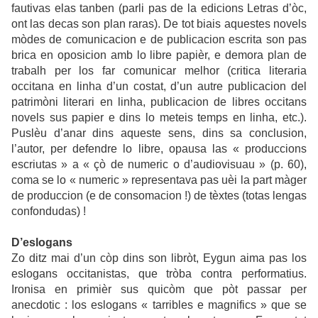
fautivas elas tanben (parli pas de la edicions Letras d’òc,
ont las decas son plan raras). De tot biais aquestes novels
mòdes de comunicacion e de publicacion escrita son pas
brica en oposicion amb lo libre papièr, e demora plan de
trabalh per los far comunicar melhor (critica literaria
occitana en linha d’un costat, d’un autre publicacion del
patrimòni literari en linha, publicacion de libres occitans
novels sus papier e dins lo meteis temps en linha, etc.).
Puslèu d’anar dins aqueste sens, dins sa conclusion,
l’autor, per defendre lo libre, opausa las « produccions
escriutas » a « çò de numeric o d’audiovisuau » (p. 60),
coma se lo « numeric » representava pas uèi la part màger
de produccion (e de consomacion !) de tèxtes (totas lengas
confondudas) !
D’eslogans
Zo ditz mai d’un còp dins son libròt, Eygun aima pas los
eslogans occitanistas, que tròba contra performatius.
Ironisa en primièr sus quicòm que pòt passar per
anecdotic : los eslogans « tarribles e magnifics » que se