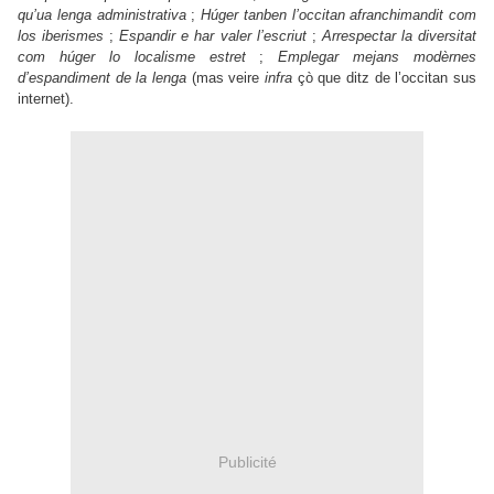
qu’ua lenga administrativa
;
Húger tanben l’occitan afranchimandit com
los iberismes
;
Espandir e har valer l’escriut
;
Arrespectar la diversitat
com húger lo localisme estret
;
Emplegar mejans modèrnes
d’espandiment de la lenga
(mas veire
infra
çò que ditz de l’occitan sus
internet).
Publicité