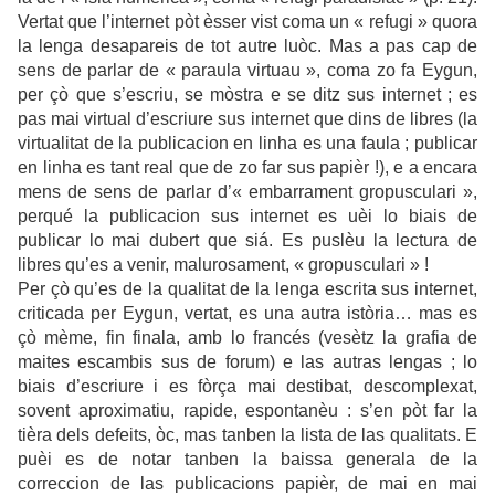
Vertat que l’internet pòt èsser vist coma un « refugi » quora
la lenga desapareis de tot autre luòc. Mas a pas cap de
sens de parlar de « paraula virtuau », coma zo fa Eygun,
per çò que s’escriu, se mòstra e se ditz sus internet ; es
pas mai virtual d’escriure sus internet que dins de libres (la
virtualitat de la publicacion en linha es una faula ; publicar
en linha es tant real que de zo far sus papièr !), e a encara
mens de sens de parlar d’« embarrament gropusculari »,
perqué la publicacion sus internet es uèi lo biais de
publicar lo mai dubert que siá. Es puslèu la lectura de
libres qu’es a venir, malurosament, « gropusculari » !
Per çò qu’es de la qualitat de la lenga escrita sus internet,
criticada per Eygun, vertat, es una autra istòria… mas es
çò mème, fin finala, amb lo francés (vesètz la grafia de
maites escambis sus de forum) e las autras lengas ; lo
biais d’escriure i es fòrça mai destibat, descomplexat,
sovent aproximatiu, rapide, espontanèu : s’en pòt far la
tièra dels defeits, òc, mas tanben la lista de las qualitats. E
puèi es de notar tanben la baissa generala de la
correccion de las publicacions papièr, de mai en mai