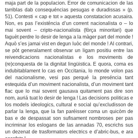
maja part de la populacion. Error de comunicacion de las
tarriblas dab consequéncias pesugas e duradissas » (p.
51). Contesti « cap e tot » aquesta constatacion acusaira.
Non, es pas l’existéncia d’un corrent nacionalista o – lo
mai sovent – cripto-nacionalista (fòrça minoritari) que
faguèt perdre lo desir de lenga a la màger part del monde !
Aquò s’es jamai vist en degun luòc del monde ! Al contrari,
se pòt generalament observar un ligam positiu entre las
reivendicacions nacionalistas e los moviments de
(re)conquesta de la dignitat lingüistica. E quora, coma es
indubitablament lo cas en Occitania, lo monde volon pas
del nacionalisme, vesi pas perqué la preséncia tant
estequida d’un moviment nacionalista, d’un moviment tant
flac que lo mai sovent gausava quitament pas dire son
nom, auriá tuat lo desir de lenga ! Las decisions politicas e
los models ideologics, cultural e social qu’excludisson de
parlar la lenga, que la fan paréisser coma un quicòm de
bas e de despassat son sufisament nombroses per pas
incriminar los eslogans de las annadas 70, escrichs sus
un dezenat de trasformators electrics e d’abric-bus, e ara