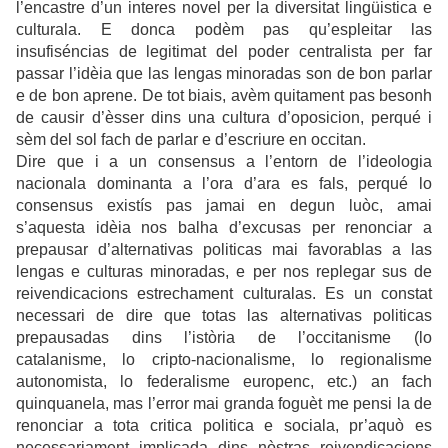
l’encastre d’un interes novel per la diversitat lingüistica e
culturala. E donca podèm pas qu’espleitar las
insufiséncias de legitimat del poder centralista per far
passar l’idèia que las lengas minoradas son de bon parlar
e de bon aprene. De tot biais, avèm quitament pas besonh
de causir d’èsser dins una cultura d’oposicion, perqué i
sèm del sol fach de parlar e d’escriure en occitan.
Dire que i a un consensus a l’entorn de l’ideologia
nacionala dominanta a l’ora d’ara es fals, perqué lo
consensus existís pas jamai en degun luòc, amai
s’aquesta idèia nos balha d’excusas per renonciar a
prepausar d’alternativas politicas mai favorablas a las
lengas e culturas minoradas, e per nos replegar sus de
reivendicacions estrechament culturalas. Es un constat
necessari de dire que totas las alternativas politicas
prepausadas dins l’istòria de l’occitanisme (lo
catalanisme, lo cripto-nacionalisme, lo regionalisme
autonomista, lo federalisme europenc, etc.) an fach
quinquanela, mas l’error mai granda foguèt me pensi la de
renonciar a tota critica politica e sociala, pr’aquò es
necessariament implicada dins nòstras reivendicacions