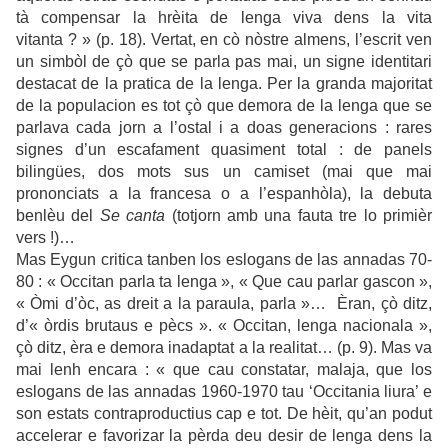
tà compensar la hrèita de lenga viva dens la vita
vitanta ? » (p. 18). Vertat, en cò nòstre almens, l’escrit ven
un simbòl de çò que se parla pas mai, un signe identitari
destacat de la pratica de la lenga. Per la granda majoritat
de la populacion es tot çò que demora de la lenga que se
parlava cada jorn a l’ostal i a doas generacions : rares
signes d’un escafament quasiment total : de panels
bilingües, dos mots sus un camiset (mai que mai
prononciats a la francesa o a l’espanhòla), la debuta
benlèu del
Se canta
(totjorn amb una fauta tre lo primièr
vers !)…
Mas Eygun critica tanben los eslogans de las annadas 70-
80 : « Occitan parla ta lenga », « Que cau parlar gascon »,
« Òmi d’òc, as dreit a la paraula, parla »… Èran, çò ditz,
d’« òrdis brutaus e pècs ». « Occitan, lenga nacionala »,
çò ditz, èra e demora inadaptat a la realitat… (p. 9). Mas va
mai lenh encara : « que cau constatar, malaja, que los
eslogans de las annadas 1960-1970 tau ‘Occitania liura’ e
son estats contraproductius cap e tot. De hèit, qu’an podut
accelerar e favorizar la pèrda deu desir de lenga dens la