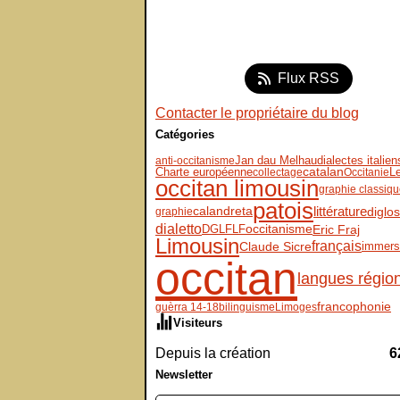
Flux RSS
Contacter le propriétaire du blog
Catégories
dialectes italien
Jan dau Melhau
anti-occitanisme
L
Charte européenne
catalan
collectage
Occitanie
occitan limousin
graphie classiq
patois
littérature
diglos
calandreta
graphie
dialetto
DGLFLF
Eric Fraj
occitanisme
Limousin
français
Claude Sicre
immers
occitan
langues régio
francophonie
guèrra 14-18
bilinguisme
Limoges
Visiteurs
Depuis la création
6
Newsletter