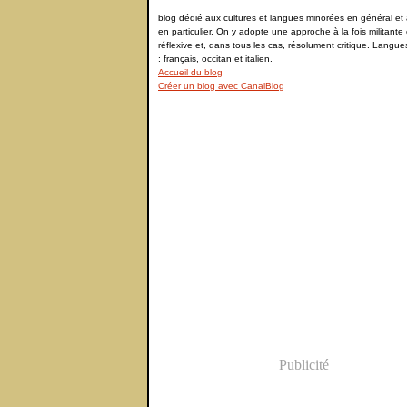
blog dédié aux cultures et langues minorées en général et à
en particulier. On y adopte une approche à la fois militante 
réflexive et, dans tous les cas, résolument critique. Langu
: français, occitan et italien.
Accueil du blog
Créer un blog avec CanalBlog
Publicité