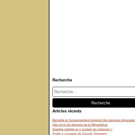
Recherche
Articles récents
Bentolila et l’enseignement immersif des langues régionale
Ubu roi et les langues de la République
Graphie patoise et « occitan du Limousin »
Grafia e Lenga(s) de Claudio Salvagno