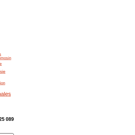
s
emosin
ue
sie
ion
nales
25 089