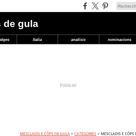
 de gula
atges
Italia
analisis
rominacions
Publicité
MESCLADIS E CÒPS DE GULA
>
CATEGORIES
>
MESCLADIS E CÒPS