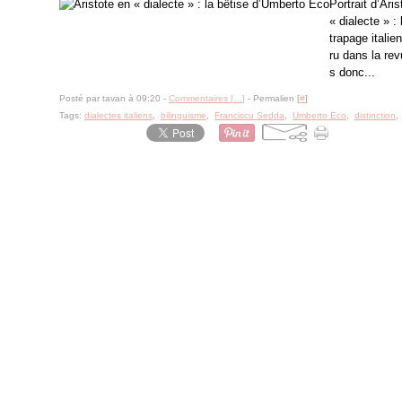
Portrait d’Ar
« dialecte » 
trapage italie
ru dans la re
s donc...
Posté par tavan à 09:20 -
Commentaires [
…
]
- Permalien [
#
]
Tags:
dialectes italiens
,
bilinguisme
,
Franciscu Sedda
,
Umberto Eco
,
distinction