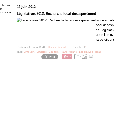
 l'occitan
19 juin 2012
et
es d'usage
Législatives 2012. Recherche local désespérément
piqué au si
ocal désesp
es Législati
ucun lien av
rares circons
Posté par tavan à 19:40 -
Commentaires [
…
]
- Permalien [
#
]
Tags:
Limousin
,
Limoges
,
Couzeix
,
Haute-Vienne
,
Législatives
,
local