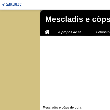
Mescladis e còps
Home
A propos de ce blog
Lemosin
Mescladis e còps de gula