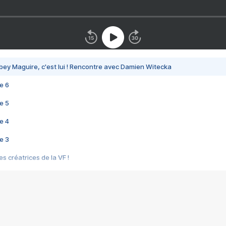
bey Maguire, c'est lui ! Rencontre avec Damien Witecka
e 6
e 5
e 4
e 3
s créatrices de la VF !
e 2
e 1
e Mektoub My Love arrive enfin ! Rencontre avec Shaïn Boumedine et Sal