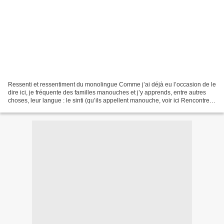
Ressenti et ressentiment du monolingue Comme j’ai déjà eu l’occasion de le
dire ici, je fréquente des familles manouches et j’y apprends, entre autres
choses, leur langue : le sinti (qu’ils appellent manouche, voir ici Rencontre
avec une langue invisible...