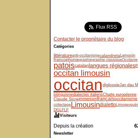
Flux RSS
Contacter le propriétaire du blog
Catégories
littérature
Lemosin
calandreta
anti-occitanisme
francophonie
graphie
graphie classique
Occitanie
patois
langues régionales
E
catalan
occitan limousin
occitan
diglossie
Jan dau M
dialectes italiens
Charte européenne
bilinguisme
français
Claude Sicre
immersion
occitanisme
Limousin
dialetto
collectage
Limoges
guèr
DGLFLF
Visiteurs
Depuis la création
6
Newsletter