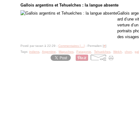
Gallois argentins et Tehuelches : la langue absente
Gallois arg
ard d’une vit
verture d’un
portraits ph
des visages
Posté par tavan à 22:29 -
Commentaires [
…
]
- Permalien [
#
]
Tags:
indiens
,
Argentine
,
Mapuches
,
Patagonie
,
Tehuelches
,
Welch
,
chon
,
gal