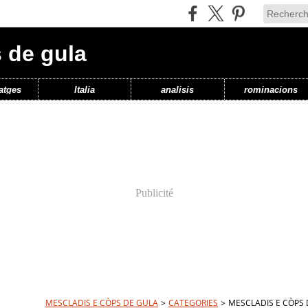
 de gula
atges
Italia
analisis
rominacions
Publicité
MESCLADIS E CÒPS DE GULA
>
CATEGORIES
>
MESCLADIS E CÒPS