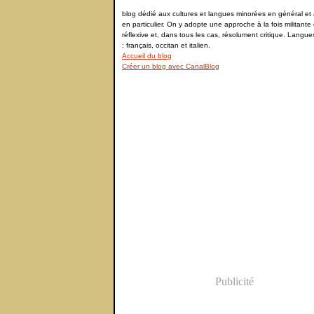
blog dédié aux cultures et langues minorées en général et à
en particulier. On y adopte une approche à la fois militante 
réflexive et, dans tous les cas, résolument critique. Langu
: français, occitan et italien.
Accueil du blog
Créer un blog avec CanalBlog
Publicité