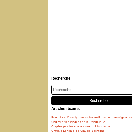
Recherche
Articles récents
Bentolila et l’enseignement immersif des langues régionale
Ubu roi et les langues de la République
Graphie patoise et « occitan du Limousin »
Grafia e Lenga(s) de Claudio Salvagno