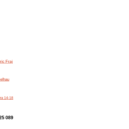
ric Fraj
elhau
ra 14-18
25 089