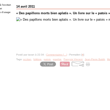
 l'occitan
14 avril 2011
et
es d'usage
« Des papillons morts bien aplatis ». Un livre sur le « patois
Posté par tavan à 22:34 -
Commentaires [
…
]
- Permalien [
#
]
Tags:
occitan
,
folklore
,
patois
,
graphie
,
François Vincent
,
Jean-Pierre Baldit
,
Ma