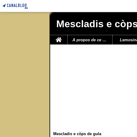
Mescladis e còps
Home
A propos de ce blog
Lemosin
Mescladis e còps de gula