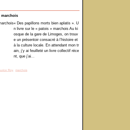
 » marchois
« Des papillons morts bien aplatis ». U
n livre sur le « patois » marchois Au ki
osque de la gare de Limoges, on trouv
e un présentoir consacré à l’histoire et
à la culture locale. En attendant mon tr
ain, j’y ai feuilleté un livre collectif réce
nt, que j’ai...
urice Roy
,
marchois