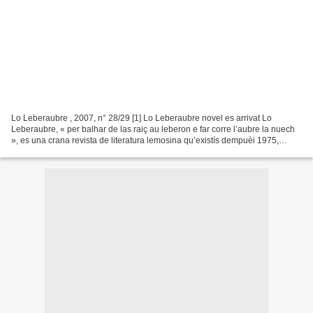
Lo Leberaubre , 2007, n° 28/29 [1] Lo Leberaubre novel es arrivat Lo
Leberaubre, « per balhar de las raiç au leberon e far corre l’aubre la nuech
», es una crana revista de literatura lemosina qu’existís dempuèi 1975,
fargada e noirida per d’escrivans...