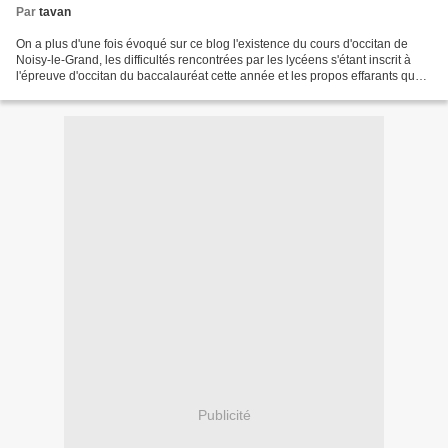
Par
tavan
On a plus d'une fois évoqué sur ce blog l'existence du cours d'occitan de
Noisy-le-Grand, les difficultés rencontrées par les lycéens s'étant inscrit à
l'épreuve d'occitan du baccalauréat cette année et les propos effarants que
le directeur du SIEC (Service...
Publicité