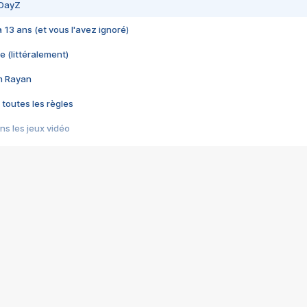
 DayZ
 a 13 ans (et vous l'avez ignoré)
e (littéralement)
im Rayan
 toutes les règles
s les jeux vidéo
us choquant de Rockstar ? - Le scandale BULLY
e plus moche de Steam
du RÊVE tourne au CAUCHEMAR
pendant 8 heures
it… à tort
umiliés par un jeu vidéo
ire - Final Fantasy 8