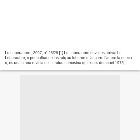
Lo Leberaubre , 2007, n° 28/29 [1] Lo Leberaubre novel es arrivat Lo
Leberaubre, « per balhar de las raiç au leberon e far corre l’aubre la nuech
», es una crana revista de literatura lemosina qu’existís dempuèi 1975,
fargada e noirida per d’escrivans...