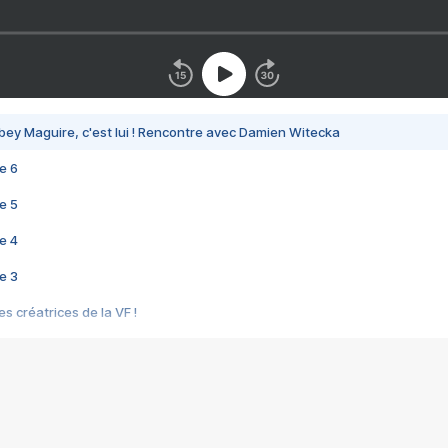
bey Maguire, c'est lui ! Rencontre avec Damien Witecka
e 6
e 5
e 4
e 3
s créatrices de la VF !
e 2
e 1
e Mektoub My Love arrive enfin ! Rencontre avec Shaïn Boumedine et Sal