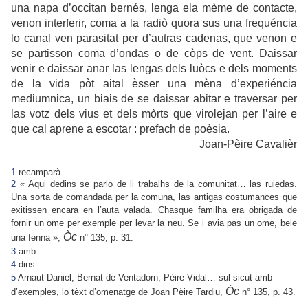
una napa d’occitan bernés, lenga ela mème de contacte,
venon interferir, coma a la radiò quora sus una frequéncia
lo canal ven parasitat per d’autras cadenas, que venon e
se partisson coma d’ondas o de còps de vent. Daissar
venir e daissar anar las lengas dels luòcs e dels moments
de la vida pòt aital èsser una mèna d’experiéncia
mediumnica, un biais de se daissar abitar e traversar per
las votz dels vius et dels mòrts que virolejan per l’aire e
que cal aprene a escotar : prefach de poèsia.
Joan-Pèire Cavalièr
1
recamparà
2
« Aqui dedins se parlo de li trabalhs de la comunitat… las ruiedas.
Una sorta de comandada per la comuna, las antigas costumances que
exitissen encara en l’auta valada. Chasque familha era obrigada de
fornir un ome per exemple per levar la neu. Se i avia pas un ome, bele
Òc
una fenna »,
n° 135,
p. 31.
3
amb
4
dins
5
Arnaut Daniel, Bernat de Ventadorn, Pèire Vidal… sul sicut amb
Òc
d’exemples, lo tèxt d’omenatge de Joan Pèire Tardiu,
n° 135, p. 43.