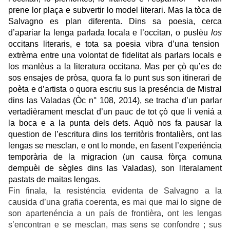
prene
lor
plaça e subvertir lo
m
odel literari.
Mas la tòca de
Salvagno es plan diferenta.
Dins sa poesia,
cerca
d’apariar la lenga parlada locala e l’
occitan, o puslèu
l
os
occitans literaris,
e
tota sa poesia vibra d’una tension
extrèma entre u
na volontat de
fidelitat als parlar
s
local
s
e
lo
s manlèus a la literatura occitana
. Mas per çò qu’es de
s
os ensajes de pròsa,
quora f
a lo punt sus son itinerari de
poèta e d’artista
o
quora
escriu sus la presénc
i
a de Mistral
dins las Valadas (
Òc n° 108, 2014),
se tracha d’un parlar
vertadièrament mesclat d’un pauc de tot çò que li veniá a
la boca e a la punta dels dets
.
Aquò nos fa pausar la
question de l’escritura dins los territòris frontalièrs, ont las
lengas se mesclan, e ont lo monde, en fasent l’experiénc
i
a
temporària de la
migracion (un causa fòrça comuna
dempuèi de sègles dins las Valadas), son literalament
pastats de maitas lengas.
Fin finala, la resisténcia evidenta de Salvagno a la
causida d’una grafia coerenta, es mai que mai lo signe de
son apartenéncia a un país de frontièra, ont les lengas
s’encontran e se mesclan, mas sens se confondre ; sus