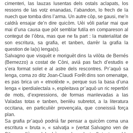
cimenteri, las lauzas lusentas dels ostals aclapats, los
ressons de las votz enanadas, l’abandon, lo frech de la
nuech que tomba dins l’arma. Un autre còp, se gausi, me’n
caldrà ensajar de’n dire quicòm. Uèi vòli parlar mai que
mai d’una causa que pòt semblar futila en compareson al
contegut de l’òbra, mas que ne fa part : la materialitat de
son escritura, sa grafia, et tanben, darrèr la grafia la
question de la(s) lenga(s).
Salvagno que visquèt e moriguèt dins la vilòta de Bernés
(Bernezzo) a costat de Còni, aviá pas fach d’estudis e
s’era format solet e al astre dels rescontres. Pr’aquò sa
lenga, coma zo ditz Joan-Claudi Forêt dins son omenatge,
es pas brica un « etnotèxte », perque sus la basa d’una
lenga « iperdialectala », espleitava pr’aquò un ric repertòri
de mots, d’expressions, de formas manlevadas a las
Valadas totas e tanben, benlèu subretot, a la literatura
occitana, en particulièr provençala, que coneissiá força
plan.
Sa grafia pr’aquò podriá far pensar a quicòm coma una
escritura « bruta », « salvatja » (vertat Salvagno ven de