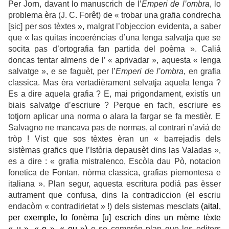
Per Jorn, davant lo manuscrich de l’
Emperi de l’ombra
, lo
problema èra (J. C. Forêt) de « trobar una grafia condrecha
[sic] per sos tèxtes », malgrat l’objeccion evidenta, a saber
que « las quitas incoeréncias d’una lenga salvatja que se
socita pas d’ortografia fan partida del poèma ». Caliá
doncas tentar almens de l’ « aprivadar », aquesta « lenga
salvatge », e se faguèt, per l’
Emperi de l’ombra
, en grafia
classica. Mas èra vertadièrament selvatja aquela lenga ?
Es a dire aquela grafia ? E, mai prigondament, existís un
biais salvatge d’escriure ? Perque en fach, escriure es
totjorn aplicar una norma o alara la fargar se fa mestièr. E
Salvagno ne mancava pas de normas, al contrari n’aviá de
tròp ! Vist que sos tèxtes èran un « barrejadis dels
sistèmas grafics que l’Istòria depausèt dins las Valadas »,
es a dire : « grafia mistralenco, Escòla dau Pò, notacion
fonetica de Fontan, nòrma classica, grafias piemontesa e
italiana ». Plan segur, aquesta escritura podiá pas èsser
autrament que confusa, dins la contradiccion (el escriu
endacòm « contradirietat » !) dels sistemas mesclats
(
aital,
per exemple,
lo fonèma [u] escrich
dins un mème tèxte
« u », « o », « ou »
)
e se comprén plan que los editors