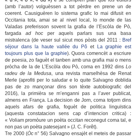
(amb l’autor) volguèssen a tot pèrdre en prene un de
coerent. Causiguèren lo sistema grafic lo mai difusit en
Occitania tota, amai se al nivel local, lo monde de las
Valadas preferisson sovent la grafia de l’Escòla de Pò,
fargada
ad hoc
per aquels parlars sus una basa
mistralenca (de veser sul sicut mos pòsts del 2011 :
Bref
séjour dans la haute vallée du Pô
et
La graphie est
toujours plus que la graphie
). Quora comencèt a escriure
de poesia, zo faguèt el tanben amb una grafia mai o mens
pròcha de la de L’Escòla dou Pò, coma en 1992 dins
Lo
radeu de la Medusa
, una revista marselhèsa de Renat
Merle (aprofiti per lo saludar e lo quite Salvagno doblida
pas de zo mançonar dins son tèxte autobiografic del
2016), la primièra se m’enganni pas a l’aver publicat,
almens en França. La decision de Jorn, coma totjorn dins
aquels afars de grafia, foguèt de politica linguïstica
(aquesta constatacion sens cap d’intencion critica) :
« Voliam promòure un poèta occitan reconegut coma tal, e
non pas un poèta patesejant » (J. C. Forêt).
Tre 2000 (
Òc
n° 56) Salvagno ensajèt el meteis de passar