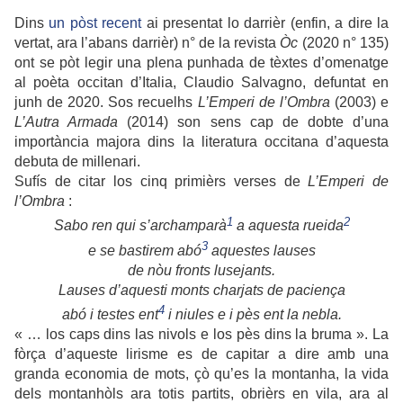
Dins
un pòst recent
ai presentat lo darrièr (enfin, a dire la
vertat, ara l’abans darrièr) n° de la revista
Òc
(2020 n° 135)
ont se pòt legir una plena punhada de tèxtes d’omenatge
al poèta occitan d’Italia, Claudio Salvagno, defuntat en
junh de 2020. Sos recuelhs
L’Emperi de l’Ombra
(2003) e
L’Autra Armada
(2014) son sens cap de dobte d’una
importància majora dins la literatura occitana d’aquesta
debuta de millenari.
Sufís de citar los cinq primièrs verses de
L’Emperi de
l’Ombra
:
1
2
Sabo ren qui s’archamparà
a aquesta rueida
3
e se bastirem abó
aquestes lauses
de nòu fronts lusejants.
Lauses d’aquesti monts charjats de paciença
4
abó i testes ent
i niules e i pès ent la nebla.
« … los caps dins las nivols e los pès dins la bruma ». La
fòrça d’aqueste lirisme es de capitar a dire amb una
granda economia de mots, çò qu’es la montanha, la vida
dels montanhòls ara totis partits, obrièrs en vila, ara al