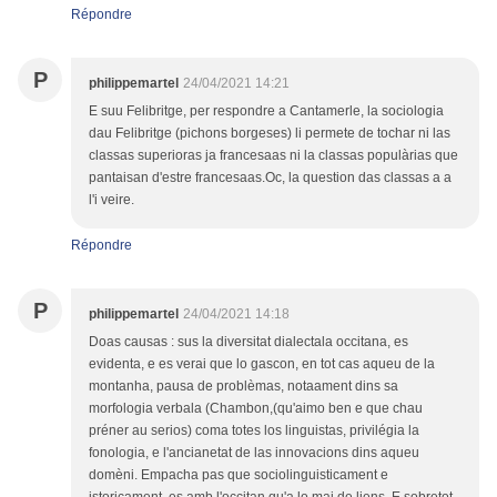
Répondre
P
philippemartel
24/04/2021 14:21
E suu Felibritge, per respondre a Cantamerle, la sociologia
dau Felibritge (pichons borgeses) li permete de tochar ni las
classas superioras ja francesaas ni la classas populàrias que
pantaisan d'estre francesaas.Oc, la question das classas a a
l'i veire.
Répondre
P
philippemartel
24/04/2021 14:18
Doas causas : sus la diversitat dialectala occitana, es
evidenta, e es verai que lo gascon, en tot cas aqueu de la
montanha, pausa de problèmas, notaament dins sa
morfologia verbala (Chambon,(qu'aimo ben e que chau
préner au serios) coma totes los linguistas, privilégia la
fonologia, e l'ancianetat de las innovacions dins aqueu
domèni. Empacha pas que sociolinguisticament e
istoricament, es amb l'occitan qu'a lo mai de liens. E sobretot,