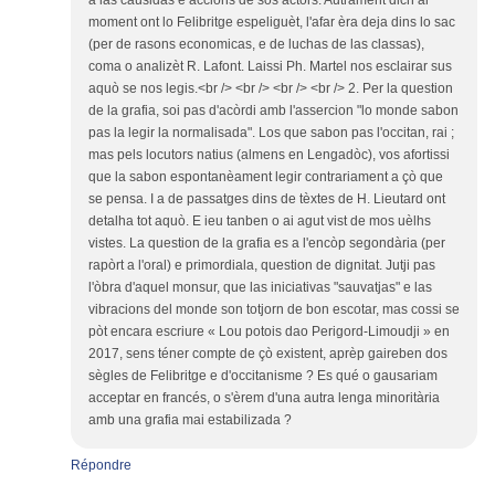
moment ont lo Felibritge espeliguèt, l'afar èra deja dins lo sac
(per de rasons economicas, e de luchas de las classas),
coma o analizèt R. Lafont. Laissi Ph. Martel nos esclairar sus
aquò se nos legis.<br /> <br /> <br /> <br /> 2. Per la question
de la grafia, soi pas d'acòrdi amb l'assercion "lo monde sabon
pas la legir la normalisada". Los que sabon pas l'occitan, rai ;
mas pels locutors natius (almens en Lengadòc), vos afortissi
que la sabon espontanèament legir contrariament a çò que
se pensa. I a de passatges dins de tèxtes de H. Lieutard ont
detalha tot aquò. E ieu tanben o ai agut vist de mos uèlhs
vistes. La question de la grafia es a l'encòp segondària (per
rapòrt a l'oral) e primordiala, question de dignitat. Jutji pas
l'òbra d'aquel monsur, que las iniciativas "sauvatjas" e las
vibracions del monde son totjorn de bon escotar, mas cossi se
pòt encara escriure « Lou potois dao Perigord-Limoudji » en
2017, sens téner compte de çò existent, aprèp gaireben dos
sègles de Felibritge e d'occitanisme ? Es qué o gausariam
acceptar en francés, o s'èrem d'una autra lenga minoritària
amb una grafia mai estabilizada ?
Répondre