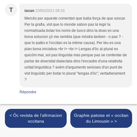
T
tavan
23/04/2021 08:16
Mercés per aqueste comentari que balia força de que soscar.
Per la grafia, vist que lo monde sabon pas la legir la
normalisada botar los noms de luocs dins la doas es una
bona solucion çò me sembla (que mòstra tanben - o pas ? -
que lo patès e l'occitan es la mème causa). Per ièu es una
plan bona iniciativa.<br /> <br /> Lengas d'òc al plural es
quicòm mai, soi pas linguïsta mas perque pas se contentar de
parlar de diversitat dialectala dins l'encastre d'una relativita
unitat linguïstica ? avèm d'arguments serioses d'un punt de
vist linguïstic per botar lo plural "lengas d'òc", vertadierament
?
Répondre
< Òc revista de l’afirmacion
Graphie patoise et « occitan
occitana
du Limousin » >