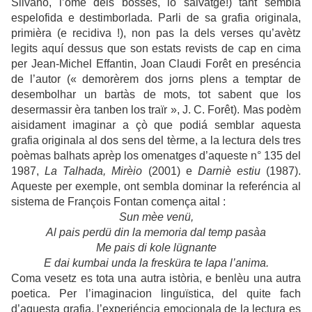
Silvano, l’òme dels bòsses, lo salvatge!) tant sembla
espelofida e destimborlada. Parli de sa grafia originala,
primièra (e recidiva !), non pas la dels verses qu’avètz
legits aquí dessus que son estats revists de cap en cima
per Jean-Michel Effantin, Joan Claudi Forêt en preséncia
de l’autor (« demorèrem dos jorns plens a temptar de
desembolhar un bartàs de mots, tot sabent que los
desermassir èra tanben los traïr », J. C. Forêt). Mas podèm
aisidament imaginar a çò que podiá semblar aquesta
grafia originala al dos sens del tèrme, a la lectura dels tres
poèmas balhats aprèp los omenatges d’aqueste n° 135 del
1987,
La Talhada,
Mirèio
(2001) e
Darniè estiu
(1987).
Aqueste per exemple, ont sembla dominar la referéncia al
sistema de François Fontan comença aital :
Sun mèe venü,
Al pais perdü din la memoria dal temp pasàa
Me pais di kole lügnante
E dai kumbai unda la fresküra te lapa l’anima.
Coma vesetz es tota una autra istòria, e benlèu una autra
poetica. Per l’imaginacion linguïstica, del quite fach
d’aquesta grafia, l’experiéncia emocionala de la lectura es