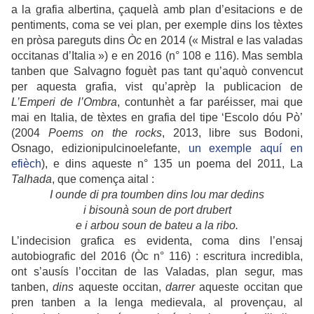
a la grafia albertina, çaquelà amb plan d’esitacions e de
pentiments, coma se vei plan, per exemple dins los tèxtes
en pròsa pareguts dins
Òc
en 2014 (« Mistral e las valadas
occitanas d’Italia ») e en 2016 (n° 108 e 116). Mas sembla
tanben que Salvagno foguèt pas tant qu’aquò convencut
per aquesta grafia, vist qu’aprèp la publicacion de
L’Emperi de l’Ombra
, contunhèt a far paréisser, mai que
mai en Italia, de tèxtes en grafia del tipe ‘Escolo dóu Pò’
(2004
Poems on the rocks
, 2013, libre sus Bodoni,
Osnago, edizionipulcinoelefante,
un exemple aquí en
efièch
), e dins aqueste n° 135 un poema del 2011, La
Talhada
, que comença aital :
I ounde di pra toumben dins lou mar dedins
i bisounà soun de port drubert
e i arbou soun de bateu a la ribo.
L’indecision grafica es evidenta, coma dins l’ensaj
autobiografic del 2016 (Òc n° 116) : escritura incredibla,
ont s’ausís l’occitan de las Valadas, plan segur, mas
tanben,
dins
aqueste occitan,
darrer
aqueste occitan que
pren tanben a la lenga medievala, al provençau, al