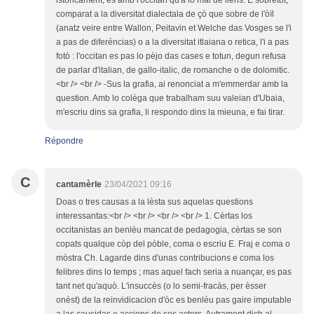
comparat a la diversitat dialectala de çò que sobre de l'òïl
(anatz veire entre Wallon, Peitavin et Welche das Vosges se l'i
a pas de diferéncias) o a la diversitat itlaiana o retica, l'i a pas
fotò : l'occitan es pas lo pèjo das cases e totun, degun refusa
de parlar d'italian, de gallo-italic, de romanche o de dolomitic.
<br /> <br /> -Sus la grafia, ai renonciat a m'emmerdar amb la
question. Amb lo colèga que trabalham suu valeian d'Ubaia,
m'escriu dins sa grafia, li respondo dins la mieuna, e fai tirar.
Répondre
C
cantamèrle
23/04/2021 09:16
Doas o tres causas a la lèsta sus aquelas questions
interessantas:<br /> <br /> <br /> <br /> 1. Cèrtas los
occitanistas an benlèu mancat de pedagogia, cèrtas se son
copats qualque còp del pòble, coma o escriu E. Fraj e coma o
mòstra Ch. Lagarde dins d'unas contribucions e coma los
felibres dins lo temps ; mas aquel fach seria a nuançar, es pas
tant net qu'aquò. L'insuccès (o lo semi-fracàs, per èsser
onèst) de la reinvidicacion d'òc es benlèu pas gaire imputable
a las causidas e accions de sos actors. Autrament dich al