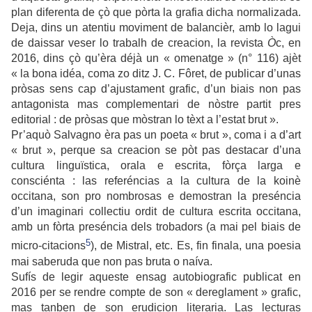
plan diferenta de çò que pòrta la grafia dicha normalizada.
Deja, dins un atentiu moviment de balancièr, amb lo lagui
de daissar veser lo trabalh de creacion, la
revista
Ò
c, en
2016, dins çò qu’èra déjà un « omenatge » (n° 116) ajèt
« la bona idéa, coma zo ditz J. C. Fôret, de publicar d’unas
pròsas sens cap d’ajustament grafic, d’un biais non pas
antagonista mas complementari de nòstre partit pres
editorial : de pròsas que mòstran lo tèxt a l’estat brut ».
Pr’aquò Salvagno èra pas un poeta « brut », coma i a d’art
« brut », perque sa creacion se pòt pas destacar d’una
cultura linguïstica, orala e escrita, fòrça larga e
consciénta : las referéncias a la cultura de la koinè
occitana, son pro nombrosas e demostran la preséncia
d’un imaginari collectiu ordit de cultura escrita occitana,
amb un fòrta preséncia dels trobadors (a mai pel biais de
5
micro-citacions
), de Mistral, etc. Es, fin finala, una poesia
mai saberuda que non pas bruta o naíva.
Sufís de legir aqueste ensag autobiografic publicat en
2016 per se rendre compte de son « dereglament » grafic,
mas tanben de son erudicion literaria. Las lecturas