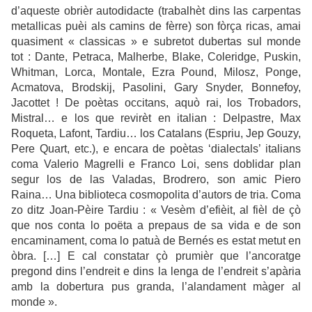
d’aqueste obrièr autodidacte (trabalhèt dins las carpentas
metallicas puèi als camins de fèrre) son fòrça ricas, amai
quasiment « classicas » e subretot dubertas sul monde
tot : Dante, Petraca, Malherbe, Blake, Coleridge, Puskin,
Whitman, Lorca, Montale, Ezra Pound, Milosz, Ponge,
Acmatova, Brodskij, Pasolini, Gary Snyder, Bonnefoy,
Jacottet ! De poètas occitans, aquò rai, los Trobadors,
Mistral… e los que revirèt en italian : Delpastre, Max
Roqueta, Lafont, Tardiu… los Catalans (Espriu, Jep Gouzy,
Pere Quart, etc.), e encara de poètas ‘dialectals’ italians
coma Valerio Magrelli e Franco Loi, sens doblidar plan
segur los de las Valadas, Brodrero, son amic Piero
Raina… Una biblioteca cosmopolita d’autors de tria. Coma
zo ditz Joan-Pèire Tardiu : « Vesèm d’efièit, al fièl de çò
que nos conta lo poëta a prepaus de sa vida e de son
encaminament, coma lo patuà de Bernés es estat metut en
òbra. […] E cal constatar çò prumièr que l’ancoratge
pregond dins l’endreit e dins la lenga de l’endreit s’apària
amb la dobertura pus granda, l’alandament màger al
monde ».