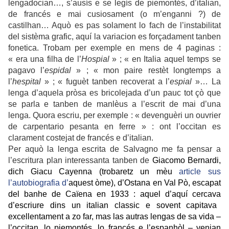
lengadocian…, s’ausís e se legís de piemontés, d’italian,
de francés e mai cusiosament (o m’enganni ?) de
castilhan… Aquò es pas solament lo fach de l’instabilitat
del sistèma grafic, aquí la variacion es forçadament tanben
fonetica. Trobam per exemple en mens de 4 paginas :
« era una filha de l’
Hospial
» ; « en Italia aquel temps se
pagavo l’
espidal
» ; « mon paire restèt longtemps a
l’
hespital
» ; « fuguèt tanben recoverat a l’
espial
»… La
lenga d’aquela pròsa es bricolejada d’un pauc tot çò que
se parla e tanben de manlèus a l’escrit de mai d’una
lenga. Quora escriu, per exemple : « devenguèri un ouvrier
de carpentario pesanta en ferre » : ont l’occitan es
clarament costejat de francés e d’italian.
Per aquò la lenga escrita de Salvagno me fa pensar a
l’escritura plan interessanta tanben de
Giacomo Bernardi,
di
ch
Giacu Cayenna
(trobaretz un mèu
article sus
l’autobiografia d’
aquest òme
)
, d’Ostana
en Val Pò
, escapat
del banhe de Caïena e
n
1933 : a
quel d’aquí
cerca
va
d’escriure d
ins un
italian
classic e sovent capi
ta
va
excellentament a zo far
, mas las
autras
lengas
de sa vida
–
l’
occitan,
lo
piemontés
,
lo
francés
e
l’
espanhò
l – ven
i
an