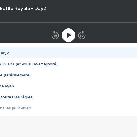
 Battle Royale - DayZ
 DayZ
 a 13 ans (et vous l'avez ignoré)
e (littéralement)
im Rayan
 toutes les règles
s les jeux vidéo
us choquant de Rockstar ? - Le scandale BULLY
e plus moche de Steam