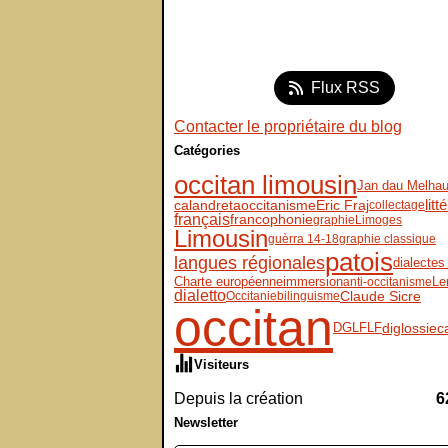
Flux RSS
Contacter le propriétaire du blog
Catégories
occitan limousin
Jan dau Melha
Eric Fraj
litt
calandreta
occitanisme
collectage
français
francophonie
graphie
Limoges
Limousin
guèrra 14-18
graphie classique
patois
langues régionales
dialectes 
immersion
Le
Charte européenne
anti-occitanisme
dialetto
Claude Sicre
Occitanie
bilinguisme
occitan
DGLFLF
diglossie
c
Visiteurs
Depuis la création
6
Newsletter