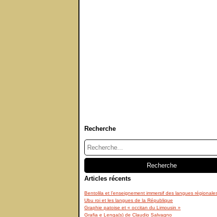
Recherche
Articles récents
Bentolila et l’enseignement immersif des langues régionale
Ubu roi et les langues de la République
Graphie patoise et « occitan du Limousin »
Grafia e Lenga(s) de Claudio Salvagno