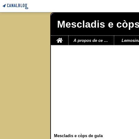
Mescladis e còps
Home
A propos de ce blog
Lemosin
Mescladis e còps de gula