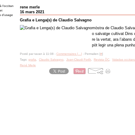
 l'occitan
rene merle
et
16 mars 2021
es d'usage
Grafia e Lenga(s) de Claudio Salvagno
mòstra de Claudio Salva
o salvatge cultivat Dins u
re la vertat, ara l’abans 
pòt legir una plena punh
Posté par tavan à 11:08 -
Commentaires [
…
]
- Permalien [
#
]
Tags:
grafia
,
Claudio Salvagno
,
Joan-Claudi Forêt
,
Revista ÒC
,
Valadas occitan
René Merle