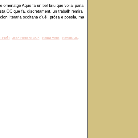
e omenatge Aquò fa un bel briu que voliái parla
ista ÒC que fa, discretament, un trabalh remira
cion literaria occitana d’uèi, pròsa e poesia, ma
..
i Forêt
,
Joan-Frederic Brun
,
Renat Merle
,
Revista ÒC
,