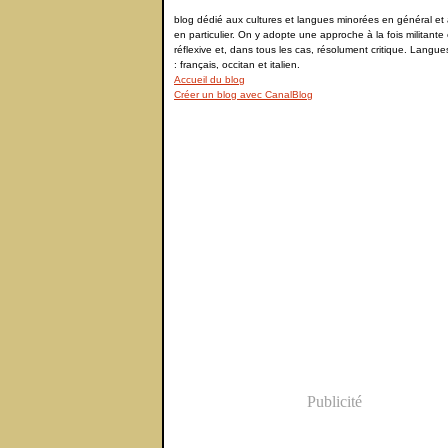
blog dédié aux cultures et langues minorées en général et à
en particulier. On y adopte une approche à la fois militante 
réflexive et, dans tous les cas, résolument critique. Langu
: français, occitan et italien.
Accueil du blog
Créer un blog avec CanalBlog
Publicité