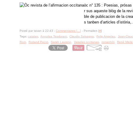
òc n° 135 : Poesias, pròsas 
r sus aqueste blòg de la rev
ble de publicacion de la crea
s tanben d’articles d’istòria,.
Posté par tavan à 22:43 -
Commentaires [
…
]
- Permalien [
#
]
Tags:
catalan
,
Annalisa Teodorani
,
Claudio Salvagno
,
Felip Angelau
,
Joan-Claud
Rom
,
Rotland Pecot
,
Sarah Laurenç
,
Valadas occitanas
,
romanhòl
,
René Merle