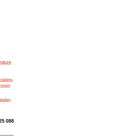
u
érature
italiens
mosin
atalan
25 086