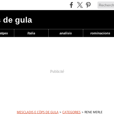
 de gula
atges
Italia
analisis
rominacions
Publicité
MESCLADIS E CÒPS DE GULA
>
CATEGORIES
>
RENE MERLE