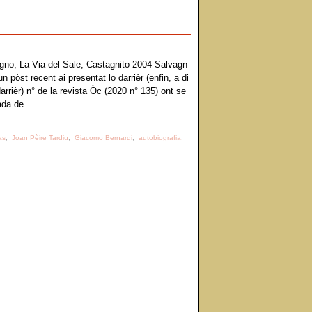
gno, La Via del Sale, Castagnito 2004 Salvagn
n pòst recent ai presentat lo darrièr (enfin, a di
darrièr) n° de la revista Òc (2020 n° 135) ont se
ada de...
as
,
Joan Pèire Tardiu
,
Giacomo Bernardi
,
autobiografia
,