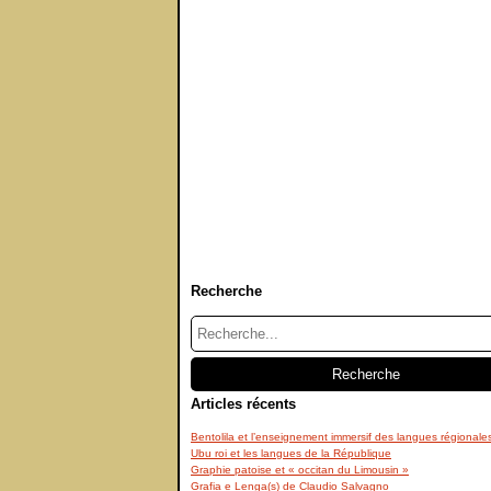
Recherche
Articles récents
Bentolila et l’enseignement immersif des langues régionale
Ubu roi et les langues de la République
Graphie patoise et « occitan du Limousin »
Grafia e Lenga(s) de Claudio Salvagno