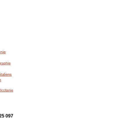
nie
graphie
italiens
n
Occitanie
25 097