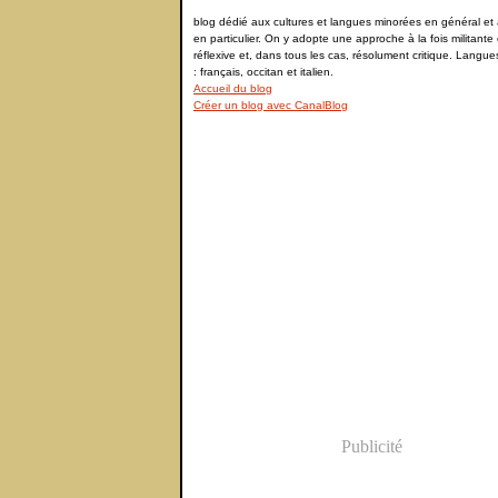
blog dédié aux cultures et langues minorées en général et à
en particulier. On y adopte une approche à la fois militante 
réflexive et, dans tous les cas, résolument critique. Langu
: français, occitan et italien.
Accueil du blog
Créer un blog avec CanalBlog
Publicité