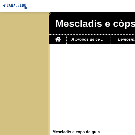
Mescladis e còps
Home
A propos de ce blog
Lemosin
Mescladis e còps de gula