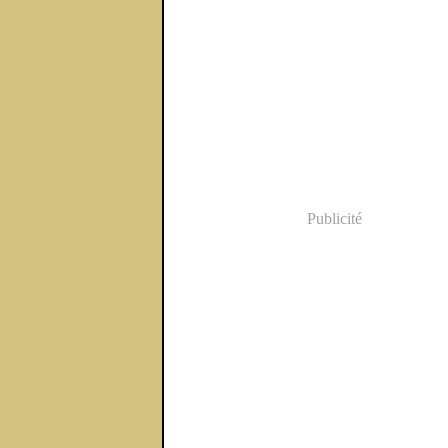
Février
Mars
Avril
Mai
Mai
Juillet
(4)
(4)
(4)
(1)
(4)
(1)
Janvier
Février
Mars
Avril
Avril
Juin
(2)
(6)
(3)
(2)
(3)
(3)
Janvier
Février
Mars
Mars
Avril
(1)
(4)
(8)
(1)
(3)
Janvier
Février
Février
Mars
(15)
(1)
(1)
(2)
Janvier
Janvier
(2)
(5)
Publicité