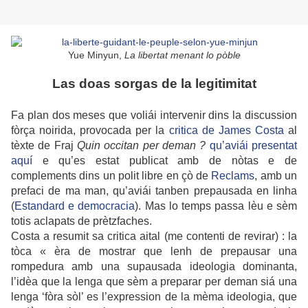
Yue Minyun,
La libertat menant lo pòble
Las doas sorgas de la legitimitat
Fa plan dos meses que voliái intervenir dins la discussion
fòrça noirida, provocada per la
critica de James Costa
al
tèxte de Fraj
Quin occitan per deman ?
qu’aviái presentat
aquí
e qu’es estat publicat amb de nòtas e de
complements dins un polit libre en çò de
Reclams
, amb un
prefaci de ma man, qu’aviái tanben prepausada en linha
(
Estandard e democracia
). Mas lo temps passa lèu e sèm
totis aclapats de prètzfaches.
Costa a resumit sa critica aital (me contenti de revirar) : la
tòca « èra de mostrar que lenh de prepausar una
rompedura amb una supausada ideologia dominanta,
l’idèa que la lenga que sèm a preparar per deman siá una
lenga ‘fòra sòl’ es l’expression de la mèma ideologia, que