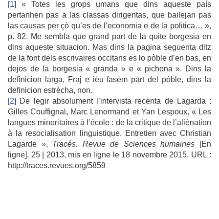
[1]
« Totes les grops umans que dins aqueste país
pertanhen pas a las classas dirigentas, que bailejan pas
las causas per çò qu’es de l’economia e de la politica… »,
p. 82. Me sembla que grand part de la quite borgesia en
dins aqueste situacion. Mas dins la pagina seguenta ditz
de la font dels escrivaires occitans es lo pòble d’en bas, en
dejos de la borgesia « granda » e « pichona ». Dins la
definicion larga, Fraj e ièu fasèm part del pòble, dins la
definicion estrècha, non.
[2]
De legir absolument l’intervista recenta de Lagarda :
Gilles Couffignal
,
Marc Lenormand et Yan Lespoux, « Les
langues minoritaires à l’école : de la critique de l’aliénation
à la resocialisation linguistique. Entretien avec Christian
Lagarde »,
Tracés. Revue de Sciences humaines
[En
ligne], 25 | 2013, mis en ligne le 18 novembre 2015. URL :
http://traces.revues.org/5859