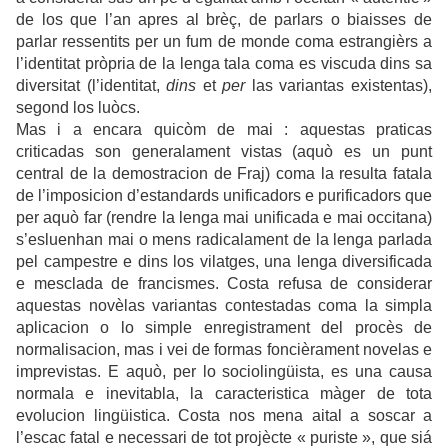
de los que l’an apres al brèç, de parlars o biaisses de
parlar ressentits per un fum de monde coma estrangièrs a
l’identitat pròpria de la lenga tala coma es viscuda dins sa
diversitat (l’identitat,
dins
et
per
las variantas existentas),
segond los luòcs.
Mas i a encara quicòm de mai : aquestas praticas
criticadas son generalament vistas (aquò es un punt
central de la demostracion de Fraj) coma la resulta fatala
de l’imposicion d’estandards unificadors e purificadors que
per aquò far (rendre la lenga mai unificada e mai occitana)
s’esluenhan mai o mens radicalament de la lenga parlada
pel campestre e dins los vilatges, una lenga diversificada
e mesclada de francismes. Costa refusa de considerar
aquestas novèlas variantas contestadas coma la simpla
aplicacion o lo simple enregistrament del procès de
normalisacion, mas i vei de formas foncièrament novelas e
imprevistas. E aquò, per lo sociolingüista, es una causa
normala e inevitabla, la caracteristica màger de tota
evolucion lingüistica. Costa nos mena aital a soscar a
l’escac fatal e necessari de tot projècte « puriste », que siá