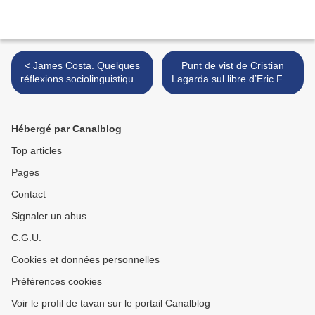
< James Costa. Quelques
Punt de vist de Cristian
réflexions sociolinguistiques
Lagarda sul libre d’Eric Fraj
à propos du livre d’Eric Fraj,
: Quin occitan per deman ?
Quel Occitan pour demain ?
>
Hébergé par Canalblog
Top articles
Pages
Contact
Signaler un abus
C.G.U.
Cookies et données personnelles
Préférences cookies
Voir le profil de tavan sur le portail Canalblog