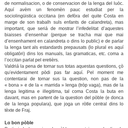
de normalisacion, o de conservacion de la lenga del luòc.
Aquí avèm un fenomèn pauc estudiat per la
sociolingüistica occitana (en defòra del quite Costa en
marge de son trabalh suls enfants de calandreta), mas
important, que seriá de mostrar l’infedelitat d’aquestes
biaisses d’ensenhar (perque se tracha mai que mai
d’ensenhament en calandreta o dins lo public) e de parlar
la lenga tant als estandards prepausats (lo plural es aquí
obligatòri) dins los manuals, las gramaticas, etc. coma a
l’occitan parlat pel eretièrs.
Valdriá la pena de tornar sus totas aquestas questions, çò
qu'
evidentament
pòdi pas far aquí. Pel moment me
contentarai de tornar sus la question, non pas de la
« bona » e de la « marrida » lenga (tròp vaga), mas de la
lenga legitima e illegitima, tal coma Costa la buta en
davant, mas en partent de la question del pòble (e donca
de la lenga populara), que joga un ròtle central dins lo
tèxte de Fraj.
Lo bon pòble