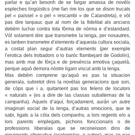
parlar e qu’an besonh de se fargar amassa de novèls
espleches lingüistics (me fan rire los que se dison trucats
pel « paissel » o pel « rescambi » de Calandreta), e vòl
pas dire tanpauc que al nom de la fidelitat als ancians
debèm luchar contra tota fòrma de nòrma e d’estandard.
Vòl solament dire que transmetre la lenga, per nosautres,
es tanben transmetre d’elements d’aquesta cultura sociala,
a costat plan segur d’autras elements (per exemple
l’erotica dels trobadors o lo baròc flambejant de Godolin),
mas amb mai de fòrça e de preséncia emotiva çaquelà,
perque aquò demora nòstre ligam viscut amb la lenga.
Mas debèm comprene qu’aquò es pas la situacion
generala, subretot dins la novèlas generacions que son,
de còps que i a, quitament pas los felens de locutors
« naturals » (es a dire de las classas subalternas de la
campanha). Aquels d’aquí, forçadament, aurán un autre
imaginari social de la lenga, d’autras emocions, que te
sabi, ligats a la còla dels companhs, a lors regents e/o a
lors parents emplegats, pichons fonccionaris o de
professions liberalas que se reconeisson dins de
moviments alternatius (ecologistas, o autres), mas an pas