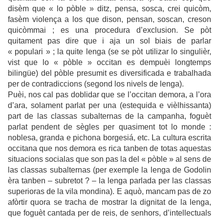
disèm que « lo pòble » ditz, pensa, sosca, crei quicòm,
fasèm violença a los que dison, pensan, soscan, creson
quicòmmai ; es una procedura d’exclusion. Se pòt
quitament pas dire que i aja un sol biais de parlar
« populari » ; la quite lenga (se se pòt utilizar lo singulièr,
vist que lo « pòble » occitan es dempuèi longtemps
bilingüe) del pòble presumit es diversificada e trabalhada
per de contradiccions (segond los nivels de lenga).
Puèi, nos cal pas doblidar que se l’occitan demora, a l’ora
d’ara, solament parlat per una (estequida e vièlhissanta)
part de las classas subalternas de la campanha, foguèt
parlat pendent de sègles per quasiment tot lo monde :
noblesa, granda e pichona borgesiá, etc. La cultura escrita
occitana que nos demora es rica tanben de totas aquestas
situacions socialas que son pas la del « pòble » al sens de
las classas subalternas (per exemple la lenga de Godolin
èra tanben – subretot ? – la lenga parlada per las classas
superioras de la vila mondina). E aquò, mancam pas de zo
afòrtir quora se tracha de mostrar la dignitat de la lenga,
que foguèt cantada per de reis, de senhors, d’intellectuals