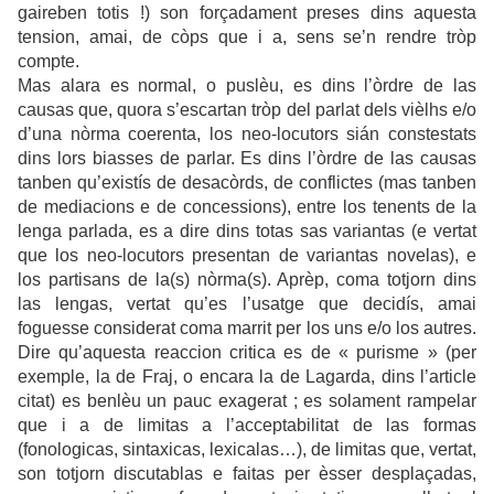
gaireben totis !) son forçadament preses dins aquesta
tension, amai, de còps que i a, sens se’n rendre tròp
compte.
Mas alara es normal, o puslèu, es dins l’òrdre de las
causas que, quora s’escartan tròp del parlat dels vièlhs e/o
d’una nòrma coerenta, los neo-locutors sián constestats
dins lors biasses de parlar. Es dins l’òrdre de las causas
tanben qu’existís de desacòrds, de conflictes (mas tanben
de mediacions e de concessions), entre los tenents de la
lenga parlada, es a dire dins totas sas variantas (e vertat
que los neo-locutors presentan de variantas novelas), e
los partisans de la(s) nòrma(s). Aprèp, coma totjorn dins
las lengas, vertat qu’es l’usatge que decidís, amai
foguesse considerat coma marrit per los uns e/o los autres.
Dire qu’aquesta reaccion critica es de « purisme » (per
exemple, la de Fraj, o encara la de Lagarda, dins l’article
citat) es benlèu un pauc exagerat ; es solament rampelar
que i a de limitas a l’acceptabilitat de las formas
(fonologicas, sintaxicas, lexicalas…), de limitas que, vertat,
son totjorn discutablas e faitas per èsser desplaçadas,