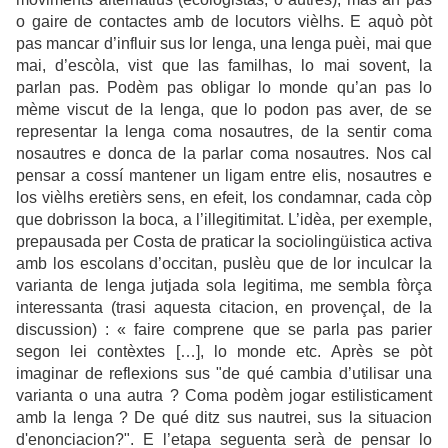
o gaire de contactes amb de
locutors
vièlhs. E aquò pòt
pas mancar d’influir sus lor lenga, una lenga puèi, mai que
mai, d’escòla, vist que las familhas, lo mai sovent, la
parlan pas. Podèm pas obligar lo monde qu’an pas lo
mème viscut de la lenga, que lo podon pas aver, de se
representar la lenga coma nosautres, de la sentir coma
nosautres e donca de la parlar coma nosautres. Nos cal
pensar a coss
í
mantener un ligam entre elis, nosautres e
los vièlhs eretièrs sens, en efeit, los condamnar, cada còp
que dobrisson la boca, a l’illegitimitat. L’idèa, per exemple,
prepausada per Costa de praticar la sociolingüistica activa
amb los escolans d’occitan, puslèu que de lor inculcar la
varianta de lenga jutjada sola legitima, me sembla fòrça
interessanta (trasi aquesta citacion, en provençal, de la
discussion) : « faire comprene que se parla pas parier
segon lei contèxtes […], lo monde etc. Après se pòt
imaginar de reflexions sus "de qué cambia d’utilisar una
varianta o una autra ? Coma podèm jogar estilisticament
amb la lenga ? De qué ditz sus nautrei, sus la situacion
d'enonciacion?". E l’etapa seguenta serà de pensar lo