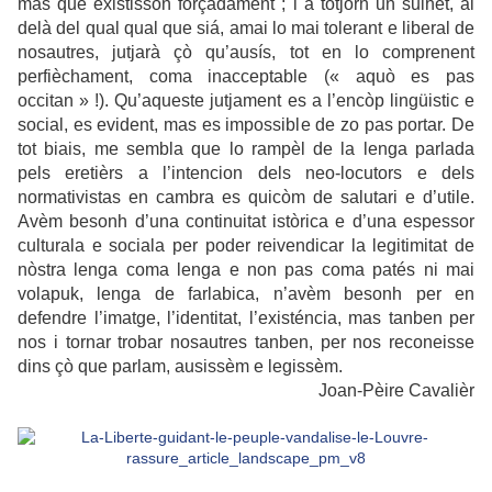
mas que existisson forçadament ; i a totjorn un sulhet, al
delà del qual qual que siá, amai lo mai tolerant e liberal de
nosautres, jutjarà çò qu’ausís, tot en lo comprenent
perfièchament, coma inacceptable (« aquò es pas
occitan » !). Qu’aqueste jutjament es a l’encòp lingüistic e
social, es evident, mas es impossible de zo pas portar. De
tot biais, me sembla que lo rampèl de la lenga parlada
pels eretièrs a l’intencion dels neo-locutors e dels
normativistas en cambra es quicòm de salutari e d’utile.
Avèm besonh d’una continuitat istòrica e d’una espessor
culturala e sociala per poder reivendicar la legitimitat de
nòstra lenga coma lenga e non pas coma patés ni mai
volapuk, lenga de farlabica, n’avèm besonh per en
defendre l’imatge, l’identitat, l’existéncia, mas tanben per
nos i tornar trobar nosautres tanben, per nos reconeisse
dins çò que parlam, ausissèm e legissèm.
Joan-Pèire Cavalièr