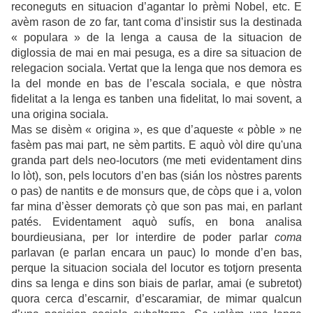
reconeguts en situacion d’agantar lo prèmi Nobel, etc. E
avèm rason de zo far, tant coma d’insistir sus la destinada
« populara » de la lenga a causa de la situacion de
diglossia de mai en mai pesuga, es a dire sa situacion de
relegacion sociala. Vertat que la lenga que nos demora es
la del monde en bas de l’escala sociala, e que nòstra
fidelitat a la lenga es tanben una fidelitat, lo mai sovent, a
una origina sociala.
Mas se disèm « origina », es que d’aqueste « pòble » ne
fasèm pas mai part, ne sèm partits. E aquò vòl dire qu'una
granda part dels neo-locutors (me meti evidentament dins
lo lòt), son, pels locutors d’en bas (sián los nòstres parents
o pas) de nantits e de monsurs que, de còps que i a, volon
far mina d’èsser demorats çò que son pas mai, en parlant
patés. Evidentament aquò sufís, en bona analisa
bourdieusiana, per lor interdire de poder parlar
coma
parlavan (e parlan encara un pauc) lo monde d’en bas,
perque la situacion sociala del locutor es totjorn presenta
dins sa lenga e dins son biais de parlar, amai (e subretot)
quora cerca d’escarnir, d’escaramiar, de mimar qualcun