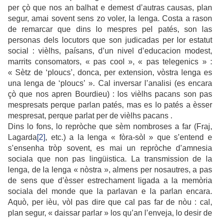
per çò que nos an balhat e demest d’autras causas, plan
segur, amai sovent sens zo voler, la lenga. Costa a rason
de remarcar que dins lo mespres pel patés, son las
personas dels locutors que son judicadas per lor estatut
social : vièlhs, paísans, d’un nivel d’educacion modest,
marrits consomators, « pas cool », « pas telegenics » :
« Sètz de ‘ploucs’, donca, per extension, vòstra lenga es
una lenga de ‘ploucs’ ». Cal inversar l’analisi (es encara
çò que nos apren Bourdieu) : los vièlhs pacans son pas
mespresats perque parlan patés, mas es lo patés a èsser
mespresat, perque parlat per de vièlhs pacans .
Dins lo fons, lo repròche que sèm nombroses a far (Fraj,
Lagarda
[2]
, etc.) a la lenga « fòra-sòl » que s’entend e
s’ensenha tròp sovent, es mai un repròche d’amnesia
sociala que non pas lingüistica. La transmission de la
lenga, de la lenga « nòstra », almens per nosautres, a pas
de sens que d’èsser estrechament ligada a la memòria
sociala del monde que la parlavan e la parlan encara.
Aquò, per ièu, vòl pas dire que cal pas far de nòu : cal,
plan segur, « daissar parlar » los qu’an l’enveja, lo desir de