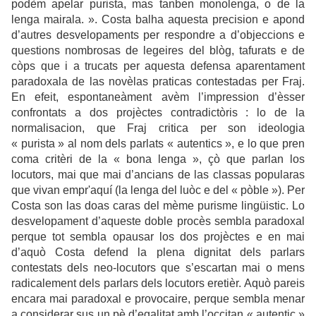
podèm apelar purista, mas tanben monolenga, o de la
lenga mairala. ». Costa balha aquesta precision e apond
d’autres desvelopaments per respondre a d’objeccions e
questions nombrosas de legeires del blòg, tafurats e de
còps que i a trucats per aquesta defensa aparentament
paradoxala de las novèlas praticas contestadas per Fraj.
En efeit, espontaneàment avèm l’impression d’èsser
confrontats a dos projèctes contradictòris : lo de la
normalisacion, que Fraj critica per son ideologia
« purista » al nom dels parlats « autentics », e lo que pren
coma critèri de la « bona lenga », çò que parlan los
locutors, mai que mai d’ancians de las classas popularas
que vivan empr'aquí (la lenga del luòc e del « pòble »). Per
Costa son las doas caras del mème purisme lingüistic. Lo
desvelopament d’aqueste doble procès sembla paradoxal
perque tot sembla opausar los dos projèctes e en mai
d’aquò Costa defend la plena dignitat dels parlars
contestats dels neo-locutors que s’escartan mai o mens
radicalement dels parlars dels locutors eretièr. Aquò pareis
encara mai paradoxal e provocaire, perque sembla menar
a considerar sus un pè d’egalitat amb l’occitan « autentic »