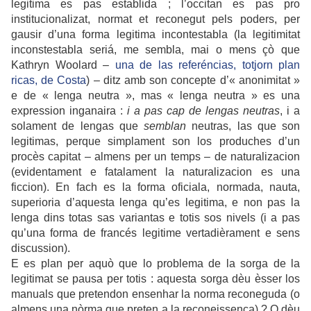
legitima es pas establida ; l’occitan es pas pro
institucionalizat, normat et reconegut pels poders, per
gausir d’una forma legitima incontestabla (la legitimitat
inconstestabla seriá, me sembla, mai o mens çò que
Kathryn Woolard –
una de las referéncias, totjorn plan
ricas, de Costa
) – ditz amb son concepte d’« anonimitat »
e de « lenga neutra », mas « lenga neutra » es una
expression inganaira :
i a pas cap de lengas neutras
, i a
solament de lengas que
semblan
neutras, las que son
legitimas, perque simplament son los produches d’un
procès capitat – almens per un temps – de naturalizacion
(evidentament e fatalament la naturalizacion es una
ficcion). En fach es la forma oficiala, normada, nauta,
superioria d’aquesta lenga qu’es legitima, e non pas la
lenga dins totas sas variantas e totis sos nivels (i a pas
qu’una forma de francés legitime vertadièrament e sens
discussion).
E es plan per aquò que lo problema de la sorga de la
legitimat se pausa per totis : aquesta sorga dèu èsser los
manuals que pretendon ensenhar la norma reconeguda (o
almens una nòrma que preten a la reconeissença) ? O dèu