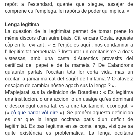
rapòrt a l’estandard, quante que siegue, assajar de
comprene cu l’emplega, lei rapòrts de poder qu'implica. »
Lenga legitima
La question de la legitimitat permet de tornar prene lo
mème discors d’un autre biais. Citi encara Costa, aqueste
còp en lo revirant : « E l’enjòc es aquí : nos condamnar a
l’illegitimitat perpetuala ? Instaurar un occitanisme a doas
vistessas, amb una casta d’Autentics provesits del
certificat del papet e de la mameta ? De Calandrons
qu’auràn parlats l’occitan tota lor corta vida, mas un
occitan a jamai marcat del sagèl de l’infamia ? O alavetz
ensajam de cambiar nòstre agach sus la lenga ? ».
M’apiejarai sus la definicion de Bourdieu : « Es legitima
una institucion, o una accion, o un usatge qu’es dominant
e desconegut coma tal, es a dire tacitament reconegut. »
(«
çò que parlar vòl dire
»). Se prenèm aquesta definicion
es clar que la lenga occitana patís d’un deficit de
legitimitat. Es pas legitima en se coma lenga, vist que sa
quite existéncia es problematica. La lenga occitana