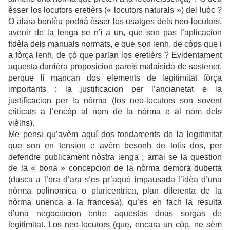
èsser los locutors eretièrs (« locutors naturals ») del luòc ?
O alara benlèu podriá èsser los usatges dels neo-locutors,
avenir de la lenga se n’i a un, que son pas l’aplicacion
fidèla dels manuals normats, e que son lenh, de còps que i
a fòrça lenh, de çò que parlan los eretièrs ? Evidentament
aquesta darrièra proposicion pareis malaisida de sostener,
perque li mancan dos elements de legitimitat fòrça
importants : la justificacion per l’ancianetat e la
justificacion per la nòrma (los neo-locutors son sovent
criticats a l’encòp al nom de la nòrma e al nom dels
vièlhs).
Me pensi qu’avèm aquí dos fondaments de la legitimitat
que son en tension e avèm besonh de totis dos, per
defendre publicament nòstra lenga ; amai se la question
de la « bona » concepcion de la nòrma demora duberta
(dusca a l’ora d’ara s’es pr’aquò impausada l’idèa d’una
nòrma polinomica o pluricentrica, plan diferenta de la
nòrma unenca a la francesa), qu’es en fach la resulta
d’una negociacion entre aquestas doas sorgas de
legitimitat. Los neo-locutors (que, encara un còp, ne sèm