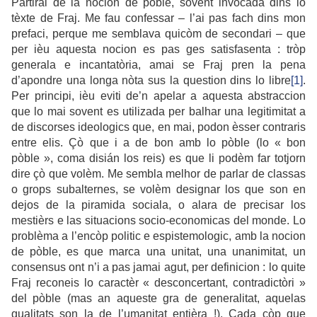
Partirai de la nocion de pòble, sovent invocada dins lo
tèxte de Fraj. Me fau confessar – l’ai pas fach dins mon
prefaci, perque me semblava quicòm de secondari – que
per ièu aquesta nocion es pas ges satisfasenta : tròp
generala e incantatòria, amai se Fraj pren la pena
d’apondre una longa nòta sus la question dins lo libre
[1]
.
Per principi, ièu eviti de’n apelar a aquesta abstraccion
que lo mai sovent es utilizada per balhar una legitimitat a
de discorses ideologics que, en mai, podon èsser contraris
entre elis. Çò que i a de bon amb lo pòble (lo « bon
pòble », coma disián los reis) es que li podèm far totjorn
dire çò que volèm. Me sembla melhor de parlar de classas
o grops subalternes, se volèm designar los que son en
dejos de la piramida sociala, o alara de precisar los
mestièrs e las situacions socio-economicas del monde. Lo
problèma a l’encòp politic e espistemologic, amb la nocion
de pòble, es que marca una unitat, una unanimitat, un
consensus ont n’i a pas jamai agut, per definicion : lo quite
Fraj reconeis lo caractèr « desconcertant, contradictòri »
del pòble (mas an aqueste gra de generalitat, aquelas
qualitats son la de l’umanitat entièra !). Cada còp que