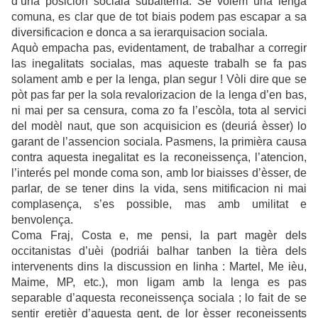
d’una posicion sociala subalterna. Se volèm una lenga
comuna, es clar que de tot biais podem pas escapar a sa
diversificacion e donca a sa ierarquisacion sociala.
Aquò empacha pas, evidentament, de trabalhar a corregir
las inegalitats socialas, mas aqueste trabalh se fa pas
solament amb e per la lenga, plan segur ! Vòli dire que se
pòt pas far per la sola revalorizacion de la lenga d’en bas,
ni mai per sa censura, coma zo fa l’escòla, tota al servici
del modèl naut, que son acquisicion es (deuriá èsser) lo
garant de l’assencion sociala. Pasmens, la primièra causa
contra aquesta inegalitat es la reconeissença, l’atencion,
l’interés pel monde coma son, amb lor biaisses d’èsser, de
parlar, de se tener dins la vida, sens mitificacion ni mai
complasença, s’es possible, mas amb umilitat e
benvolença.
Coma Fraj, Costa e, me pensi, la part magèr dels
occitanistas d’uèi (podriái balhar tanben la tièra dels
intervenents dins la discussion en linha : Martel, Me ièu,
Maime, MP, etc.), mon ligam amb la lenga es pas
separable d’aquesta reconeissença sociala ; lo fait de se
sentir eretièr d’aquesta gent, de lor èsser reconeissents