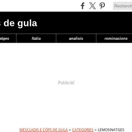
 de gula
atges
Italia
analisis
rominacions
Publicité
MESCLADIS E CÒPS DE GULA
>
CATEGORIES
>
LEMOSINATGES