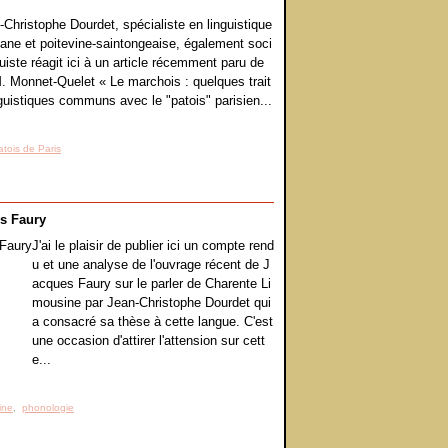
-Christophe Dourdet, spécialiste en linguistique
tane et poitevine-saintongeaise, également soci
guiste réagit ici à un article récemment paru de
M. Monnet-Quelet « Le marchois : quelques trait
nguistiques communs avec le "patois" parisien...
atois de Paris
es Faury
J'ai le plaisir de publier ici un compte rend
u et une analyse de l'ouvrage récent de J
acques Faury sur le parler de Charente Li
mousine par Jean-Christophe Dourdet qui
a consacré sa thèse à cette langue. C'est
une occasion d'attirer l'attension sur cett
e...
ine
,
phonologie