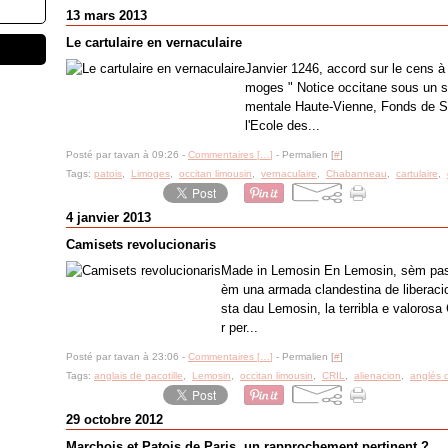
13 mars 2013
Le cartulaire en vernaculaire
Janvier 1246, accord sur le cens à
moges " Notice occitane sous un s
mentale Haute-Vienne, Fonds de Sai
l'Ecole des...
Posté par tavan à 09:26 -
Commentaires [
…
]
- Permalien [
#
]
Tags:
patois
,
Limoges
,
occitan limousin
,
vernaculaire
,
Chabanneau
,
cartulaire
,
4 janvier 2013
Camisets revolucionaris
Made in Lemosin En Lemosin, sèm pas
èm una armada clandestina de liberaci
sta dau Lemosin, la terribla e valorosa
r per...
Posté par tavan à 23:06 -
Commentaires [
…
]
- Permalien [
#
]
Tags:
anglais de pacotille
,
Lemosin
,
occitan limousin
,
CRIL
,
alienacion
,
anglés d
29 octobre 2012
Marchois et Patois de Paris, un rapprochement pertinent ?