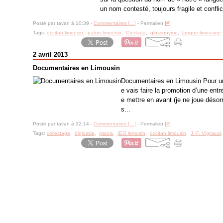
un nom contesté, toujours fragile et conflic
Posté par tavan à 10:39 -
Commentaires [
…
]
- Permalien [
#
]
Tags:
occitan limousin
,
patois limousin
,
Credada
,
glossonyme
,
langue limousine
2 avril 2013
Documentaires en Limousin
Documentaires en Limousin Pour une 
e vais faire la promotion d’une entr
e mettre en avant (je ne joue désor
s...
Posté par tavan à 22:14 -
Commentaires [
…
]
- Permalien [
#
]
Tags:
collectage
,
diglossie
,
patois
,
IEO lemosin
,
occitan limousin
,
J.-F. Vignaud