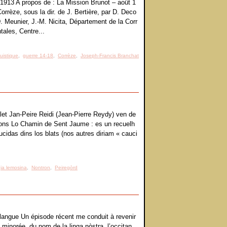
1913 A propos de : La Mission Brunot – août 1
Corrèze, sous la dir. de J. Bertière, par D. Deco
D. Meunier, J.-M. Nicita, Département de la Corr
ales, Centre...
guistique
,
guerre 14-18
,
Corrèze
,
Joseph-Francis Branchat
jalet Jan-Peire Reidi (Jean-Pierre Reydy) ven de
icions Lo Chamin de Sent Jaume : es un recuelh
ucidas dins los blats (nos autres diriam « cauci
ia lemosina
,
Nontron
,
Peiregòrd
langue Un épisode récent me conduit à revenir
minorée, du nom de la linga nòstra, l’occitan,