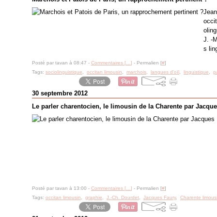
Jean
occi
olin
J. -
s li
Posté par tavan à 08:47 -
Commentaires [
…
]
- Permalien [
#
]
Tags:
sociolinguistique
,
occitan limousin
,
marchois
,
langues d'oïl
,
linguistique
,
p
30 septembre 2012
Le parler charentocien, le limousin de la Charente par Jacqu
Posté par tavan à 13:00 -
Commentaires [
…
]
- Permalien [
#
]
Tags:
occitan limousin
,
graphie
,
J.-Ch. Dourdet
,
Jacques Faury
,
Charente limous