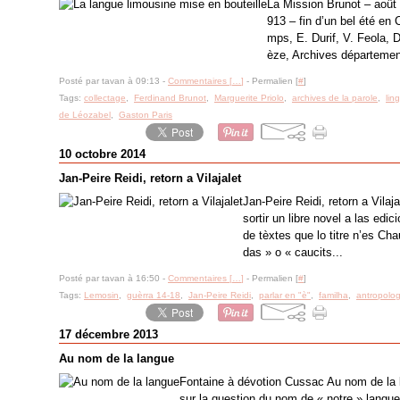
La Mission Brunot – août 
913 – fin d’un bel été en 
mps, E. Durif, V. Feola, 
èze, Archives département
Posté par tavan à 09:13 -
Commentaires [
…
]
- Permalien [
#
]
Tags:
collectage
,
Ferdinand Brunot
,
Marguerite Priolo
,
archives de la parole
,
lin
de Léozabel
,
Gaston Paris
10 octobre 2014
Jan-Peire Reidi, retorn a Vilajalet
Jan-Peire Reidi, retorn a Vila
sortir un libre novel a las ed
de tèxtes que lo titre n’es Cha
das » o « caucits...
Posté par tavan à 16:50 -
Commentaires [
…
]
- Permalien [
#
]
Tags:
Lemosin
,
guèrra 14-18
,
Jan-Peire Reidi
,
parlar en "è"
,
familha
,
antropolog
17 décembre 2013
Au nom de la langue
Fontaine à dévotion Cussac Au nom de la 
sur la question du nom de « notre » langue 