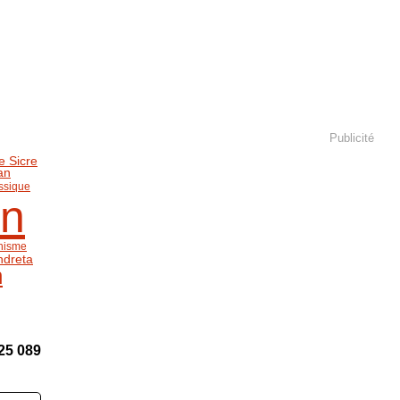
Publicité
e Sicre
an
ssique
an
anisme
ndreta
n
25 089