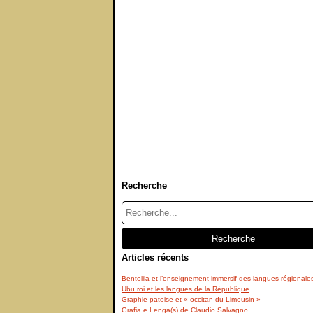
Recherche
Articles récents
Bentolila et l’enseignement immersif des langues régionale
Ubu roi et les langues de la République
Graphie patoise et « occitan du Limousin »
Grafia e Lenga(s) de Claudio Salvagno