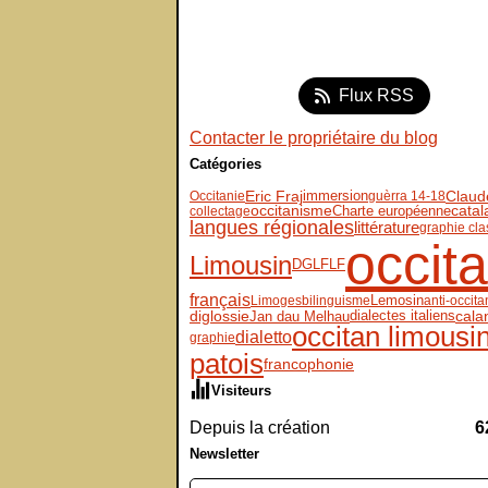
Flux RSS
Contacter le propriétaire du blog
Catégories
Eric Fraj
immersion
Claud
Occitanie
guèrra 14-18
occitanisme
Charte européenne
catal
collectage
langues régionales
littérature
graphie cla
occit
Limousin
DGLFLF
français
Lemosin
Limoges
bilinguisme
anti-occit
diglossie
dialectes italiens
Jan dau Melhau
cala
occitan limousi
dialetto
graphie
patois
francophonie
Visiteurs
Depuis la création
6
Newsletter