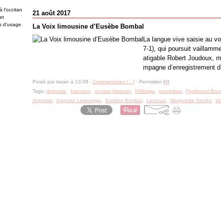
 l'occitan
21 août 2017
et
es d'usage
La Voix limousine d’Eusèbe Bombal
La langue vive saisie au vo
7-1), qui poursuit vaillamme
atigable Robert Joudoux, m
mpagne d’enregistrement d’
Posté par tavan à 13:29 -
Commentaires [
…
]
- Permalien [
#
]
Tags:
diglossie
,
francitan
,
occitan limousin
,
Félibrige
,
proverbes
,
Ferdinand Brun
Argentat
,
Auguste Lestourgie
,
Eusèbe Bombal
,
Lemouzi
,
Marguerite Genès
,
di