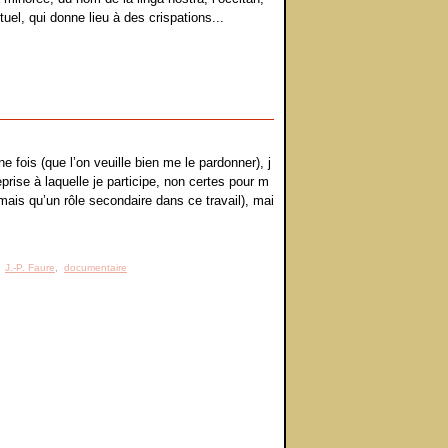
tuel, qui donne lieu à des crispations...
fois (que l’on veuille bien me le pardonner), j
eprise à laquelle je participe, non certes pour m
mais qu’un rôle secondaire dans ce travail), mai
,
J.-P. Faure
,
documentaire