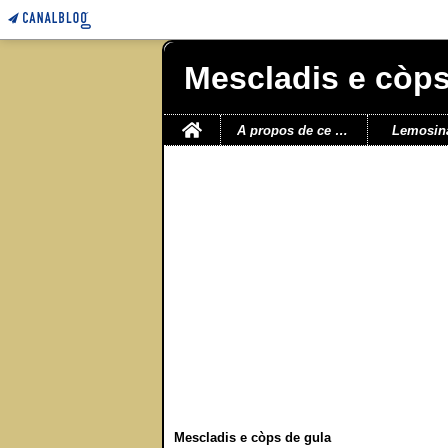
Mescladis e còps
Home
A propos de ce blog
Lemosin
Mescladis e còps de gula