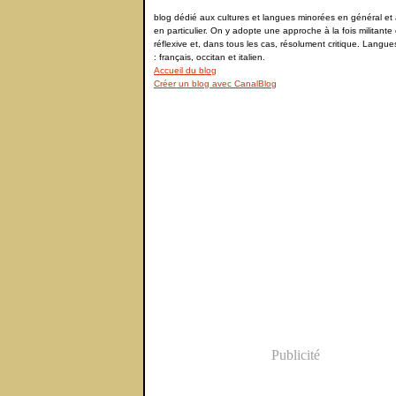
blog dédié aux cultures et langues minorées en général et à
en particulier. On y adopte une approche à la fois militante 
réflexive et, dans tous les cas, résolument critique. Langu
: français, occitan et italien.
Accueil du blog
Créer un blog avec CanalBlog
Publicité