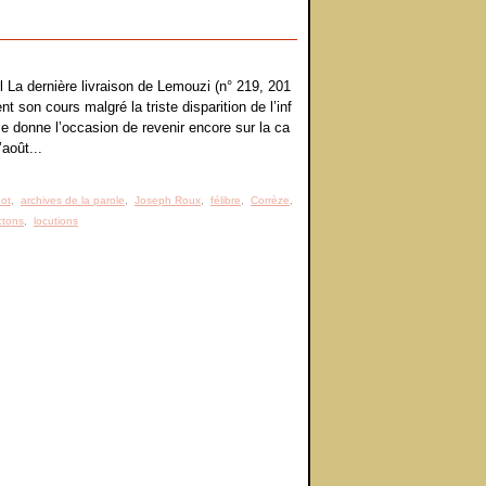
l La dernière livraison de Lemouzi (n° 219, 201
nt son cours malgré la triste disparition de l’inf
e donne l’occasion de revenir encore sur la ca
août...
ot
,
archives de la parole
,
Joseph Roux
,
félibre
,
Corrèze
,
ctons
,
locutions