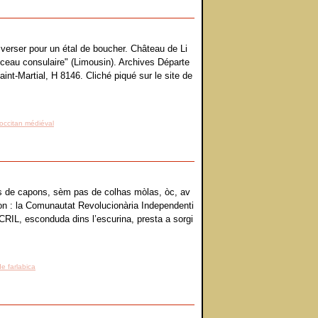
 verser pour un étal de boucher. Château de Li
ceau consulaire" (Limousin). Archives Départe
nt-Martial, H 8146. Cliché piqué sur le site de
occitan médiéval
 de capons, sèm pas de colhas mòlas, òc, av
on : la Comunautat Revolucionària Independenti
 CRIL, esconduda dins l’escurina, presta a sorgi
e farlabica