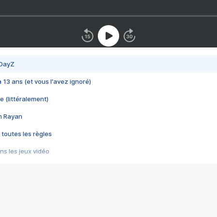
 DayZ
 a 13 ans (et vous l'avez ignoré)
e (littéralement)
im Rayan
 toutes les règles
s les jeux vidéo
us choquant de Rockstar ? - Le scandale BULLY
e plus moche de Steam
du RÊVE tourne au CAUCHEMAR