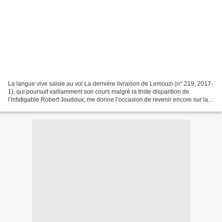
La langue vive saisie au vol La dernière livraison de Lemouzi (n° 219, 2017-
1), qui poursuit vaillamment son cours malgré la triste disparition de
l’infatigable Robert Joudoux, me donne l’occasion de revenir encore sur la
campagne d’enregistrement d’août...