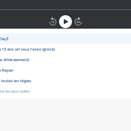
 DayZ
 a 13 ans (et vous l'avez ignoré)
e (littéralement)
im Rayan
 toutes les règles
s les jeux vidéo
us choquant de Rockstar ? - Le scandale BULLY
e plus moche de Steam
du RÊVE tourne au CAUCHEMAR