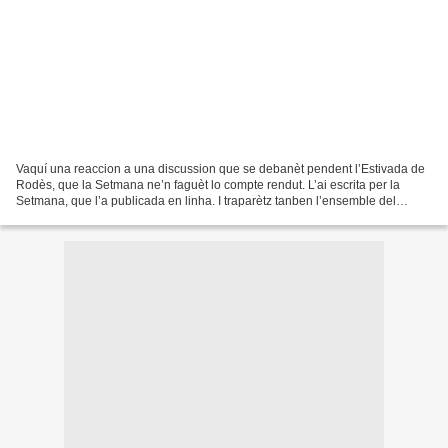
Vaquí una reaccion a una discussion que se debanèt pendent l’Estivada de
Rodès, que la Setmana ne’n faguèt lo compte rendut. L’ai escrita per la
Setmana, que l’a publicada en linha. I traparètz tanben l’ensemble del
dorsièr. Chabatz d'entrar : broderie...