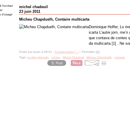
 l'occitan
michel chadeuil
et
23 juin 2011
es d'usage
Micheu Chapduelh, Contaire multicarta
Dominique Hoffer, Lo rir
icarta L’autre jorn, me’
que contava de contes que
da multicarta [1] . Ne soi
Posté par tavan à 09:41 -
Commentaires [
…
]
- Permalien [
#
]
Tags:
occitan limousin
,
contes
,
Michel Chadeuil
,
Micheu Chapduelh
,
contaire