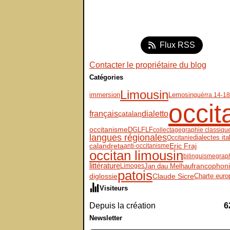
Flux RSS
Contacter le propriétaire du blog
Catégories
Limousin
immersion
Lemosin
guèrra 14-18
occit
français
dialetto
catalan
DGLFLF
occitanisme
collectage
graphie classiqu
langues régionales
dialectes ita
Occitanie
Eric Fraj
calandreta
anti-occitanisme
occitan limousin
bilinguisme
grap
littérature
Jan dau Melhau
francophon
Limoges
patois
diglossie
Claude Sicre
Charte eur
Visiteurs
Depuis la création
6
Newsletter