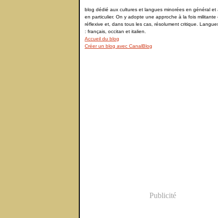
blog dédié aux cultures et langues minorées en général et à
en particulier. On y adopte une approche à la fois militante 
réflexive et, dans tous les cas, résolument critique. Langu
: français, occitan et italien.
Accueil du blog
Créer un blog avec CanalBlog
Publicité