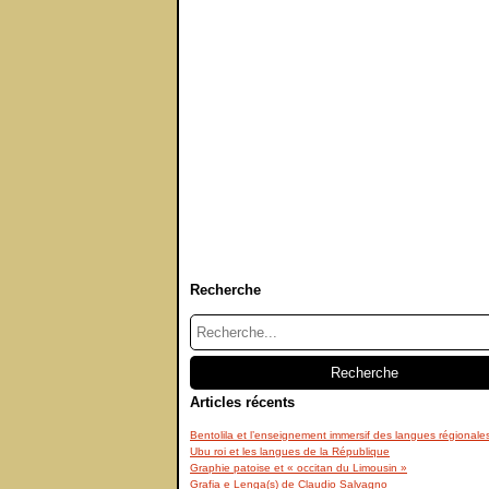
Recherche
Articles récents
Bentolila et l’enseignement immersif des langues régionale
Ubu roi et les langues de la République
Graphie patoise et « occitan du Limousin »
Grafia e Lenga(s) de Claudio Salvagno