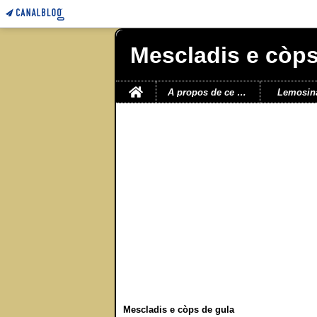
Mescladis e còps
Home
A propos de ce blog
Lemosin
Mescladis e còps de gula