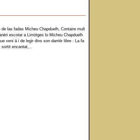
e de las fadas Micheu Chapduelh, Contaire mult
n anèri escotar a Limòtges lo Micheu Chapduelh
 veni á i de legir dins son darrièr libre : La fa
 sortit encantat,...