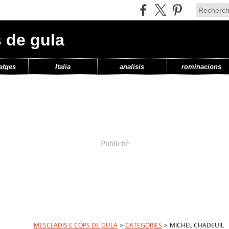
 de gula
atges
Italia
analisis
rominacions
Publicité
MESCLADIS E CÒPS DE GULA
>
CATEGORIES
>
MICHEL CHADEUIL