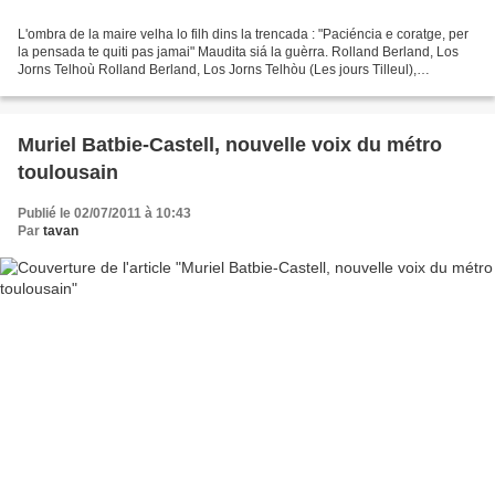
L'ombra de la maire velha lo filh dins la trencada : "Paciéncia e coratge, per
la pensada te quiti pas jamai" Maudita siá la guèrra. Rolland Berland, Los
Jorns Telhoù Rolland Berland, Los Jorns Telhòu (Les jours Tilleul),
Limòtges, La Clau Lemosina, 1996....
Muriel Batbie-Castell, nouvelle voix du métro
toulousain
Publié le 02/07/2011 à 10:43
Par
tavan