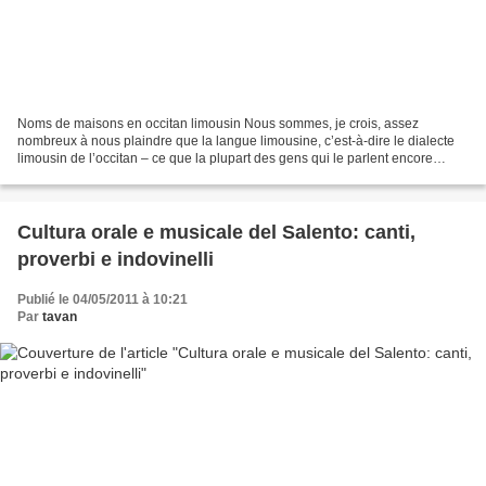
Noms de maisons en occitan limousin Nous sommes, je crois, assez
nombreux à nous plaindre que la langue limousine, c’est-à-dire le dialecte
limousin de l’occitan – ce que la plupart des gens qui le parlent encore
appellent « patois » – n’est pas assez...
Cultura orale e musicale del Salento: canti,
proverbi e indovinelli
Publié le 04/05/2011 à 10:21
Par
tavan