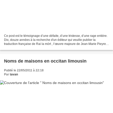
Ce post est le témoignage d’une défaite, d’une tristesse, d’une rage entière.
Dix, douze années à la recherche d'un éditeur qui veuille publier la
traduction française de Rai la mòrt , l’œuvre majeure de Jean-Marie Pieyre.
De la littérature traduite de...
Noms de maisons en occitan limousin
Publié le 22/05/2011 à 22:18
Par
tavan