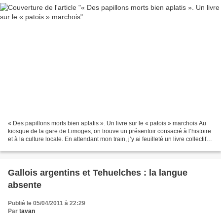
« Des papillons morts bien aplatis ». Un livre sur le « patois » marchois Au
kiosque de la gare de Limoges, on trouve un présentoir consacré à l’histoire
et à la culture locale. En attendant mon train, j’y ai feuilleté un livre collectif
récent, que j’ai...
Gallois argentins et Tehuelches : la langue
absente
Publié le 05/04/2011 à 22:29
Par
tavan