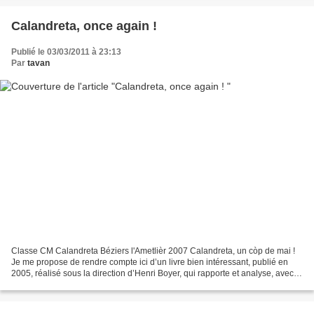
Calandreta, once again !
Publié le 03/03/2011 à 23:13
Par
tavan
Classe CM Calandreta Béziers l'Ametlièr 2007 Calandreta, un còp de mai !
Je me propose de rendre compte ici d’un livre bien intéressant, publié en
2005, réalisé sous la direction d’Henri Boyer, qui rapporte et analyse, avec
les outils de la sociolinguistique...