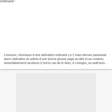
Limousin, chronique d’une aliénation ordinaire Le 2 mars dernier paraissait
dans Libération un article d’une bonne grosse page au titre et au contenu
lamentablement racoleurs (c’est le cas de le dire), A Limoges, un petit bois
de Boulogne qui fait scandale...