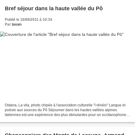
Bref séjour dans la haute vallée du Pô
Publié le 16/08/2011 à 10:34
Par
tavan
Ostana, La vila, photo chipée à l'association culturelle "I rënèis" Langue et
poésie aux sources du Pô Séjourner dans les hautes vallées alpines
italiennes est une expérience des plus stimulantes pour un occitanophone,
quelle que soit son identité dialectale,...