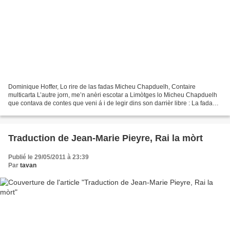
Dominique Hoffer, Lo rire de las fadas Micheu Chapduelh, Contaire
multicarta L’autre jorn, me’n anèri escotar a Limòtges lo Micheu Chapduelh
que contava de contes que veni á i de legir dins son darrièr libre : La fada
multicarta [1] . Ne soi sortit encantat,...
Traduction de Jean-Marie Pieyre, Rai la mòrt
Publié le 29/05/2011 à 23:39
Par
tavan