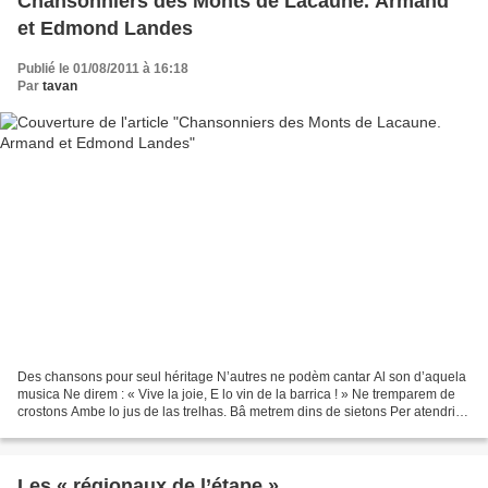
Chansonniers des Monts de Lacaune. Armand
et Edmond Landes
Publié le 01/08/2011 à 16:18
Par
tavan
Des chansons pour seul héritage N’autres ne podèm cantar Al son d’aquela
musica Ne direm : « Vive la joie, E lo vin de la barrica ! » Ne tremparem de
crostons Ambe lo jus de las trelhas. Bâ metrem dins de sietons Per atendrir
los crostons. (Nous, nous...
Les « régionaux de l’étape »