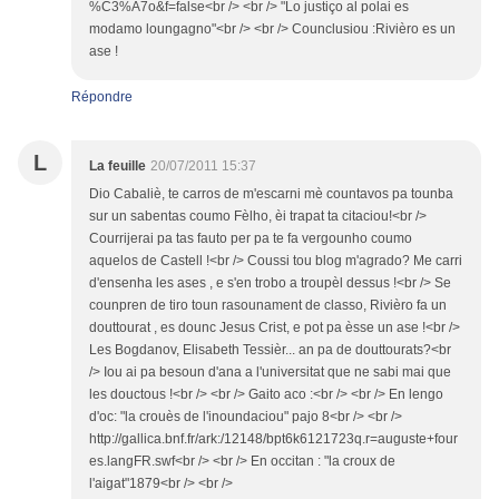
%C3%A7o&f=false<br /> <br /> "Lo justiço al polai es
modamo loungagno"<br /> <br /> Counclusiou :Rivièro es un
ase !
Répondre
L
La feuille
20/07/2011 15:37
Dio Cabaliè, te carros de m'escarni mè countavos pa tounba
sur un sabentas coumo Fèlho, èi trapat ta citaciou!<br />
Courrijerai pa tas fauto per pa te fa vergounho coumo
aquelos de Castell !<br /> Coussi tou blog m'agrado? Me carri
d'ensenha les ases , e s'en trobo a troupèl dessus !<br /> Se
counpren de tiro toun rasounament de classo, Rivièro fa un
douttourat , es dounc Jesus Crist, e pot pa èsse un ase !<br />
Les Bogdanov, Elisabeth Tessièr... an pa de douttourats?<br
/> Iou ai pa besoun d'ana a l'universitat que ne sabi mai que
les douctous !<br /> <br /> Gaito aco :<br /> <br /> En lengo
d'oc: "la crouès de l'inoundaciou" pajo 8<br /> <br />
http://gallica.bnf.fr/ark:/12148/bpt6k6121723q.r=auguste+four
es.langFR.swf<br /> <br /> En occitan : "la croux de
l'aigat"1879<br /> <br />