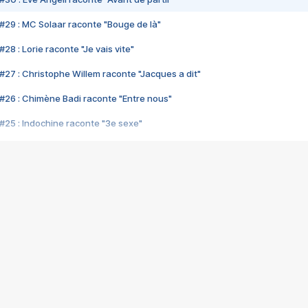
#29 : MC Solaar raconte "Bouge de là"
28 : Lorie raconte "Je vais vite"
#27 : Christophe Willem raconte "Jacques a dit"
#26 : Chimène Badi raconte "Entre nous"
#25 : Indochine raconte "3e sexe"
#24 : Zaho raconte "C'est chelou"
#23 : Patrick Bruel raconte "Au café des délices"
#22 : Kyo raconte "Le chemin"
#21 : Nolwenn Leroy raconte "Cassé"
#20 : Patrick Hernandez raconte "Born to be alive"
#19 : Lorie raconte "Près de moi"
#18 : Michael Jones raconte "A nos actes manqués" (avec Jean-Jacque