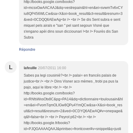
http://books.google.com/books?
id=mcsxGwAACAAJ&dq=vestrepain&hl=en&ei=svwmTv6vCY
iu8QP456WLCw&sa=X&oi=book_result&ct=result&resnum=3
&ved=0CDQQ6AEwAg<br /> <br /> Se dis Sent subra e sent
miquel pels airals e "san " pel sant segoun Visné que
s'engano apèi dins soun dicciounari !<br /> Fourès dis San
Subra
Répondre
L
lafeuille
20/07/2011 16:00
Sabes pa legi cousiniè?<br /> palai= en francés palais de
justice<br /> <br /> Dins Visner aco mèmes , trobi pa pus la
pajo, aqui le libre:<br /> <br />
http://books.google.com/books?
id=RNfsWxsOtx8C&pg=PA14&dq=dictionnaire+toulousain&hl
=en&ei=FvomTqmOLIGw8QPu4YmQCw&sa=X&oi=book_res
ult&ct=result&resnum=2&ved=0CDYQ6AEwAQ#v=onepage&
q&f=false<br /> <br /> Peyrot p62<br /> <br />
http://books.google.fr/books?
id=PJQGAAAAQAAJ&printsec=frontcover#v=snippet&q=justi