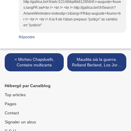
http://gallica.bnf.fr/ark:/12148/bpt6k6129564f.r=auguste+foure
s.langFR.swf<br /> <br /> <br /> http://gallica.bnf.fr/Search?
ArianeWireIndex=index&p=1&lang=FR&q=auguste+foures<b
r /> <br /> <br /> A la fi de l'aban prepaus ''justiço" se cambio
en "justicio"
Répondre
< Micheu Chapduelh,
Maudita siá la guerra.
Contaire multicarta
Rolland Berland, Los Jorns
Telhoù >
Hébergé par Canalblog
Top articles
Pages
Contact
Signaler un abus