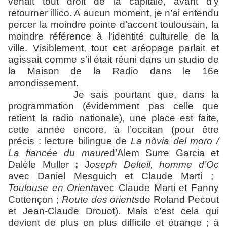
venait tout droit de la capitale, avant d’y
retourner illico. A aucun moment, je n’ai entendu
percer la moindre pointe d’accent toulousain, la
moindre référence à l'identité culturelle de la
ville. Visiblement, tout cet aréopage parlait et
agissait comme s'il était réuni dans un studio de
la Maison de la Radio dans le 16e
arrondissement.
Je sais pourtant que, dans la
programmation (évidemment pas celle que
retient la radio nationale), une place est faite,
cette année encore, à l’occitan (pour être
précis : lecture bilingue de
La nòvia del moro /
La fiancée du maure
d’Alem Surre Garcia et
Dalèle Muller
;
J
oseph Delteil, homme d’Oc
avec Daniel Mesguich et Claude Marti
;
Toulouse en Orient
avec Claude Marti et Fanny
Cottençon
;
Route des orients
de Roland Pecout
et Jean-Claude Drouot
). Mais c’est cela qui
devient de plus en plus difficile et étrange ; à