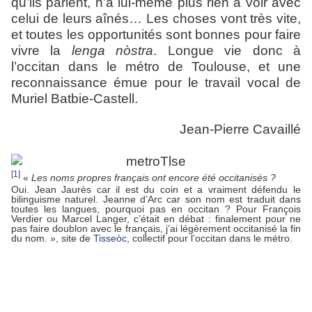
qu’ils parlent, n’a lui-même plus rien à voir avec
celui de leurs aînés… Les choses vont très vite,
et toutes les opportunités sont bonnes pour faire
vivre la
lenga nòstra
. Longue vie donc à
l’occitan dans le métro de Toulouse, et une
reconnaissance émue pour le travail vocal de
Muriel Batbie-Castell.
Jean-Pierre Cavaillé
[1]
«
Les noms propres français ont encore été occitanisés ?
Oui. Jean Jaurès car il est du coin et a vraiment défendu le
bilinguisme naturel. Jeanne d’Arc car son nom est traduit dans
toutes les langues, pourquoi pas en occitan ? Pour François
Verdier ou Marcel Langer, c’était en débat : finalement pour ne
pas faire doublon avec le français, j’ai légèrement occitanisé la fin
du nom. », site de
Tisseòc
, collectif pour l’occitan dans le métro.