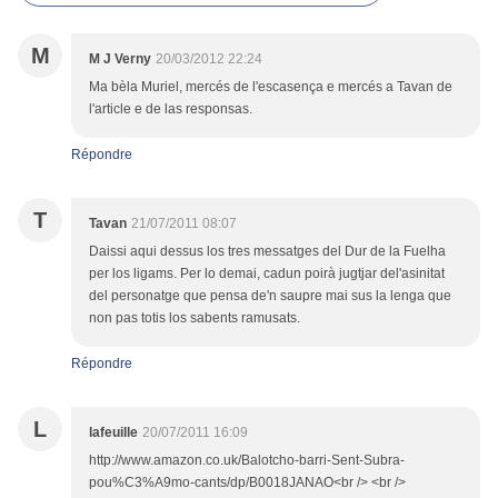
M
M J Verny
20/03/2012 22:24
Ma bèla Muriel, mercés de l'escasença e mercés a Tavan de
l'article e de las responsas.
Répondre
T
Tavan
21/07/2011 08:07
Daissi aqui dessus los tres messatges del Dur de la Fuelha
per los ligams. Per lo demai, cadun poirà jugtjar del'asinitat
del personatge que pensa de'n saupre mai sus la lenga que
non pas totis los sabents ramusats.
Répondre
L
lafeuille
20/07/2011 16:09
http://www.amazon.co.uk/Balotcho-barri-Sent-Subra-
pou%C3%A9mo-cants/dp/B0018JANAO<br /> <br />