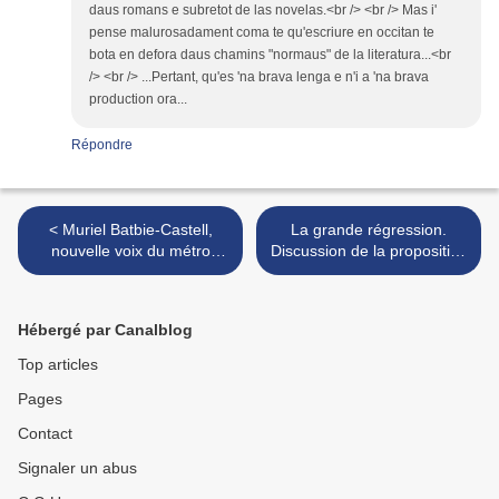
daus romans e subretot de las novelas.<br /> <br /> Mas i'
pense malurosadament coma te qu'escriure en occitan te
bota en defora daus chamins "normaus" de la literatura...<br
/> <br /> ...Pertant, qu'es 'na brava lenga e n'i a 'na brava
production ora...
Répondre
< Muriel Batbie-Castell,
La grande régression.
nouvelle voix du métro
Discussion de la proposition
toulousain
de loi Navarro sur les
langues régionales au
Sénat >
Hébergé par Canalblog
Top articles
Pages
Contact
Signaler un abus