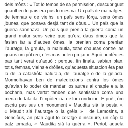
dels mòrts : « Tot lo temps de sa permission, descubriguet
quantben lo païs era pus lo mesma. Un païs de mainatges,
de femnas e de vielhs, un païs sens fòrça, sens òmes
jòunes, que portava desjà tant de dòus… Un païs que la
guerra sannhava. Un pais que prenia la guerra coma un
grand malur sens veire que qu’era daus òmes que la
fasian far a d’autres òmes, la prenian coma prenian
l’auratge, la greula, la malautia, totas chausas contre las
quaus um pòt ren, n’es mas beleu prejar ». Aquò benlèu es
pas tant verai qu’aquò : perque, fin finala, sabian plan,
totis, femnas, vielhs e dròlles, qu’aquesta situacion èra pas
la de la catastròfa naturala, de l’auratge o de la gelada.
Mormolhavan ben de malediccions contra los òmes
qu’avian lo poder de mandar los autres al chaple e a la
bocharia, mas vertat tanben que sentissian coma una
mena de fatalitat l’impòtencia de lor condicion. E puèi, òm
escriu pas sus un monument « Maudita siá la pesta »,
« Maudit siá l’auratge o la grèla » ; de Lemosins, a
Genciòus, an plan agut lo coratge d’inscriure, un còp la
patz tornada, « Maudita siá la guèrra ». Pertot, aquela