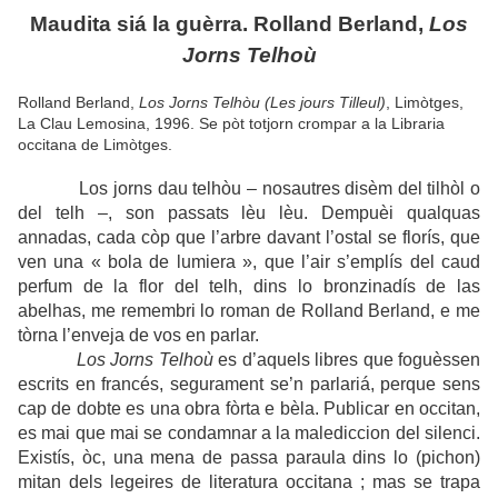
Maudita siá la guèrra. Rolland Berland,
Los
Jorns Telhoù
Rolland Berland,
Los Jorns Telhòu (Les jours Tilleul)
, Limòtges,
La Clau Lemosina, 1996. Se pòt totjorn crompar a la Libraria
occitana de Limòtges.
Los jorns dau telhòu – nosautres disèm del tilhòl o
del telh –, son passats lèu lèu. Dempuèi qualquas
annadas, cada còp que l’arbre davant l’ostal se florís, que
ven una « bola de lumiera », que l’air s’emplís del caud
perfum de la flor del telh, dins lo bronzinadís de las
abelhas, me remembri lo roman de Rolland Berland, e me
tòrna l’enveja de vos en parlar.
Los Jorns Telhoù
es d’aquels libres que foguèssen
escrits en francés, segurament se’n parlariá, perque sens
cap de dobte es una obra fòrta e bèla. Publicar en occitan,
es mai que mai se condamnar a la malediccion del silenci.
Existís, òc, una mena de passa paraula dins lo (pichon)
mitan dels legeires de literatura occitana ; mas se trapa