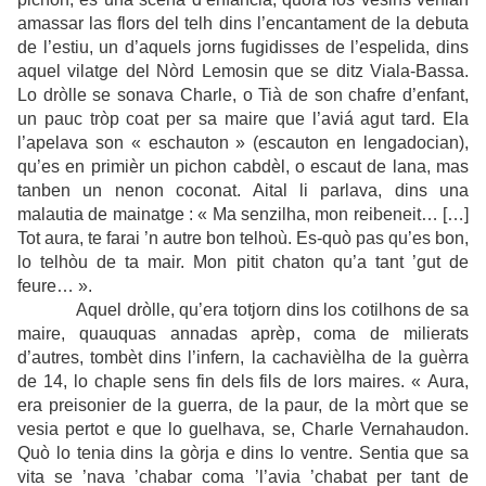
amassar las flors del telh dins l’encantament de la debuta
de l’estiu, un d’aquels jorns fugidisses de l’espelida, dins
aquel vilatge del Nòrd Lemosin que se ditz Viala-Bassa.
Lo dròlle se sonava Charle, o Tià de son chafre d’enfant,
un pauc tròp coat per sa maire que l’aviá agut tard. Ela
l’apelava son « eschauton » (escauton en lengadocian),
qu’es en primièr un pichon cabdèl, o escaut de lana, mas
tanben un nenon coconat. Aital li parlava, dins una
malautia de mainatge : « Ma senzilha, mon reibeneit… […]
Tot aura, te farai ’n autre bon telhoù. Es-quò pas qu’es bon,
lo telhòu de ta mair. Mon pitit chaton qu’a tant ’gut de
feure… ».
Aquel dròlle, qu’era totjorn dins los cotilhons de sa
maire, quauquas annadas aprèp, coma de milierats
d’autres, tombèt dins l’infern, la cachavièlha de la guèrra
de 14, lo chaple sens fin dels fils de lors maires. « Aura,
era preisonier de la guerra, de la paur, de la mòrt que se
vesia pertot e que lo guelhava, se, Charle Vernahaudon.
Quò lo tenia dins la gòrja e dins lo ventre. Sentia que sa
vita se ’nava ’chabar coma ’l’avia ’chabat per tant de