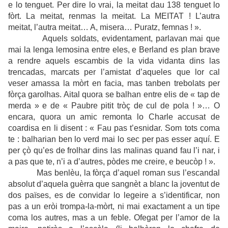
e lo tenguet. Per dire lo vrai, la meitat dau 138 tenguet lo
fòrt. La meitat, renmas la meitat. La MEITAT ! L’autra
meitat, l’autra meitat… A, misera… Puratz, femnas ! ».
Aquels soldats, evidentament, parlavan mai que
mai la lenga lemosina entre eles, e Berland es plan brave
a rendre aquels escambis de la vida vidanta dins las
trencadas, marcats per l’amistat d’aqueles que lor cal
veser amassa la mòrt en facia, mas tanben trebolats per
fòrça garolhas. Aital quora se balhan entre elis de « tap de
merda » e de « Paubre pitit tròç de cul de pola ! »… O
encara, quora un amic remonta lo Charle accusat de
coardisa en li disent : « Fau pas t’esnidar. Som tots coma
te : balharian ben lo verd mai lo sec per pas esser aquí. E
per çò qu’es de frolhar dins las malinas quand fau l’i nar, i
a pas que te, n’i a d’autres, pòdes me creire, e beucòp ! ».
Mas benlèu, la fòrça d’aquel roman sus l’escandal
absolut d’aquela guèrra que sangnèt a blanc la joventut de
dos païses, es de convidar lo legeire a s’identificar, non
pas a un eròi trompa-la-mòrt, ni mai exactament a un tipe
coma los autres, mas a un feble. Ofegat per l’amor de la