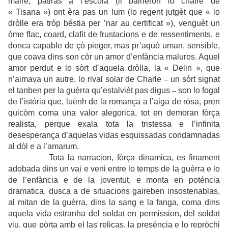
maire, patiràs a l’escòla (li balhèron lo chafre de
« Tisana ») ont èra pas un lum (lo regent jutgèt que « lo
dròlle era tròp béstia per ’nar au certificat »), venguèt un
òme flac, coard, clafit de frustacions e de ressentiments, e
donca capable de çò pieger, mas pr’aquò uman, sensible,
que coava dins son còr un amor d’enfància maluros. Aquel
amor perdut e lo sòrt d’aquela dròlla, la « Delin », que
n’aimava un autre, lo rival solar de Charle
–
un sòrt signat
el tanben per la guèrra qu’estalvièt pas digus
–
son lo fogal
de l’istòria que, luènh de la romança a l’aiga de ròsa, pren
quicòm coma una valor alegorica, tot en demoran fòrça
realista, perque exala tota la tristessa e l’infinita
desesperança d’aquelas vidas esquissadas condamnadas
al dòl e a l’amarum.
Tota la narracion, fòrça dinamica, es finament
adobada dins un vai e veni entre lo temps de la guèrra e lo
de l’enfància e de la joventut, e monta en poténcia
dramatica, dusca a de situacions gaireben insostenablas,
al mitan de la guèrra, dins la sang e la fanga, coma dins
aquela vida estranha del soldat en permission, del soldat
viu, que pòrta amb el las relicas, la preséncia e lo repròchi