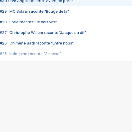
#30 : Eve Angeli raconte "Avant de partir"
#29 : MC Solaar raconte "Bouge de là"
28 : Lorie raconte "Je vais vite"
#27 : Christophe Willem raconte "Jacques a dit"
#26 : Chimène Badi raconte "Entre nous"
#25 : Indochine raconte "3e sexe"
#24 : Zaho raconte "C'est chelou"
#23 : Patrick Bruel raconte "Au café des délices"
#22 : Kyo raconte "Le chemin"
#21 : Nolwenn Leroy raconte "Cassé"
#20 : Patrick Hernandez raconte "Born to be alive"
#19 : Lorie raconte "Près de moi"
#18 : Michael Jones raconte "A nos actes manqués" (avec Jean-Jacque