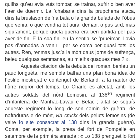
quilhs qu’eu avia vuts tombar, se trainar, sufrir o ben aver
l’aer de duermir. La ’chabaria dins la prupchena ataca,
dins la bruslason de ’na bala o la granda bufada de l’òbus
que venia, o que vendria tot aura, deman, o pus tard, mas
sigurament, perque quela guerra era ben partida per pas
aver de fin. E la soa fin, eu la sentia se ’prueimar. I avia
pas d’annadas a venir ; per se coma per quasi tots los
autres. Ren, renmas jusc’a la mòrt daus jorns de sufrença,
beleu qualquas semmanas, au mielhs quaques mes ? ».
Aquesta citacion de la debuta del roman, benlèu un
pauc longuèta, me sembla balhar una plan bona idea de
l’estile mestrejat e contengut de Berland, a la nautor de
l’òrre negror del temps. Lo Charle es afectat, amb los
en
autres soldats del nòrd Lemosin, al 138
regiment
d’infanteria de Manhac-Lavau e Belac ;
aital
se seguís
aqueste regiment lo long de son camin de guèrra, de
nafraduras e de mòrt,
via crucix
dels peluts lemosins (de
veire
lo site consacrat al 13
8
dins la granda guèrra).
Coma, per exemple, la presa del fòrt de Pompelle en
setembre de la primièra annada : « Lo 138 prenguet lo fòrt