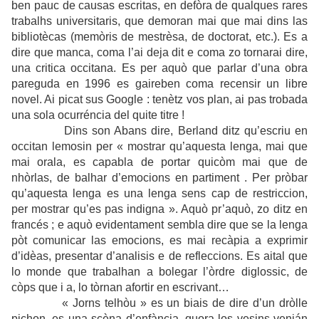
ben pauc de causas escritas, en defòra de qualques rares
trabalhs universitaris, que demoran mai que mai dins las
bibliotècas (memòris de mestrèsa, de doctorat, etc.). Es a
dire que manca, coma l’ai deja dit e coma zo tornarai dire,
una critica occitana. Es per aquò que parlar d’una obra
pareguda en 1996 es gaireben coma recensir un libre
novel. Ai picat sus Google : tenètz vos plan, ai pas trobada
una sola ocurréncia del quite titre !
Dins son Abans dire, Berland ditz qu’escriu en
occitan lemosin per « mostrar qu’aquesta lenga, mai que
mai orala, es capabla de portar quicòm mai que de
nhòrlas, de balhar d’emocions en partiment . Per pròbar
qu’aquesta lenga es una lenga sens cap de restriccion,
per mostrar qu’es pas indigna ». Aquò pr’aquò, zo ditz en
francés ; e aquò evidentament sembla dire que se la lenga
pòt comunicar las emocions, es mai recàpia a exprimir
d’idèas, presentar d’analisis e de refleccions. Es aital que
lo monde que trabalhan a bolegar l’òrdre diglossic, de
còps que i a, lo tòrnan afortir en escrivant…
« Jorns telhòu » es un biais de dire d’un dròlle
pichon, es una scèna d’enfància, quora los vesins venián