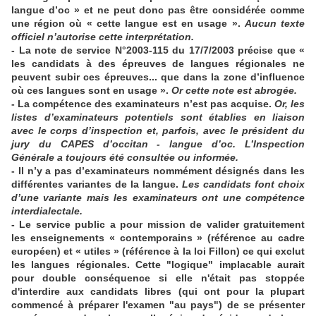
langue d’oc » et ne peut donc pas être considérée comme
une région où « cette langue est en usage ».
Aucun texte
officiel n’autorise cette interprétation.
- La note de service N°2003-115 du 17/7/2003 précise que «
les candidats à des épreuves de langues régionales ne
peuvent subir ces épreuves... que dans la zone d’influence
où ces langues sont en usage ».
Or cette note est abrogée.
- La compétence des examinateurs n’est pas acquise.
Or, les
listes d’examinateurs potentiels sont établies en liaison
avec le corps d’inspection et, parfois, avec le président du
jury du CAPES d’occitan - langue d’oc. L’Inspection
Générale a toujours été consultée ou informée.
- Il n’y a pas d’examinateurs nommément désignés dans les
différentes variantes de la langue.
Les candidats font choix
d’une variante mais les examinateurs ont une compétence
interdialectale.
- Le service public a pour mission de valider gratuitement
les enseignements « contemporains » (référence au cadre
européen) et « utiles » (référence à la loi Fillon) ce qui exclut
les langues régionales. Cette "logique" implacable aurait
pour double conséquence si elle n'était pas stoppée
d'interdire aux candidats libres (qui ont pour la plupart
commencé à préparer l'examen "au pays") de se présenter