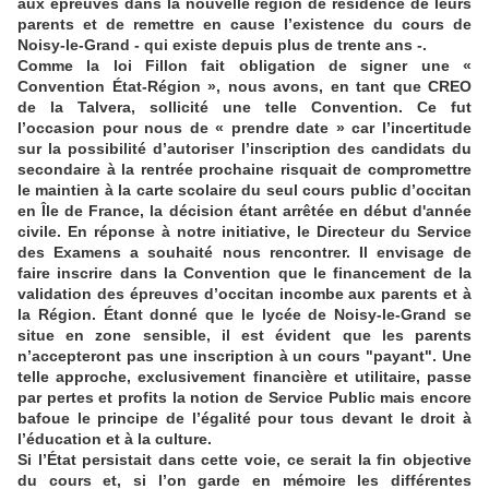
aux épreuves dans la nouvelle région de résidence de leurs
parents et de remettre en cause l’existence du cours de
Noisy-le-Grand - qui existe depuis plus de trente ans -.
Comme la loi Fillon fait obligation de signer une «
Convention État-Région », nous avons, en tant que CREO
de la Talvera, sollicité une telle Convention. Ce fut
l’occasion pour nous de « prendre date » car l’incertitude
sur la possibilité d’autoriser l’inscription des candidats du
secondaire à la rentrée prochaine risquait de compromettre
le maintien à la carte scolaire du seul cours public d’occitan
en Île de France, la décision étant arrêtée en début d'année
civile. En réponse à notre initiative, le Directeur du Service
des Examens a souhaité nous rencontrer. Il envisage de
faire inscrire dans la Convention que le financement de la
validation des épreuves d’occitan incombe aux parents et à
la Région. Étant donné que le lycée de Noisy-le-Grand se
situe en zone sensible, il est évident que les parents
n’accepteront pas une inscription à un cours "payant". Une
telle approche, exclusivement financière et utilitaire, passe
par pertes et profits la notion de Service Public mais encore
bafoue le principe de l’égalité pour tous devant le droit à
l’éducation et à la culture.
Si l’État persistait dans cette voie, ce serait la fin objective
du cours et, si l’on garde en mémoire les différentes