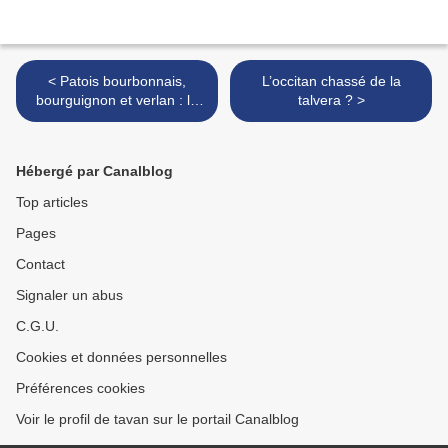
< Patois bourbonnais,
L’occitan chassé de la
bourguignon et verlan : le
talvera ? >
traitement des langues
minoritaires à l’Assemblée
nationale
Hébergé par Canalblog
Top articles
Pages
Contact
Signaler un abus
C.G.U.
Cookies et données personnelles
Préférences cookies
Voir le profil de tavan sur le portail Canalblog