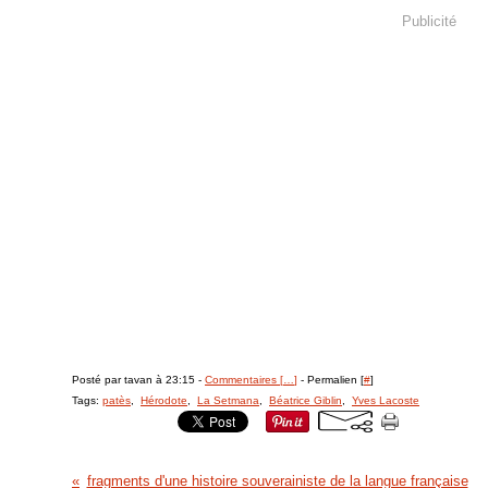
Publicité
Posté par tavan à 23:15 -
Commentaires [
…
]
- Permalien [
#
]
Tags:
patès
,
Hérodote
,
La Setmana
,
Béatrice Giblin
,
Yves Lacoste
fragments d'une histoire souverainiste de la langue française