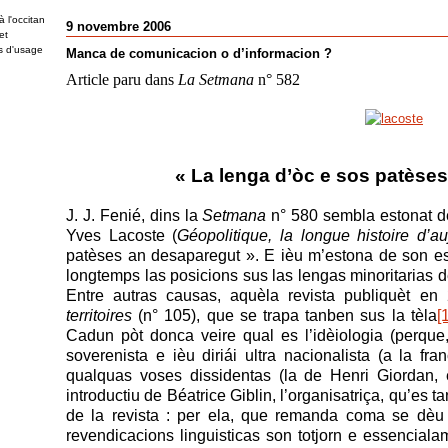
 l'occitan
9 novembre 2006
et
es d'usage
Manca de comunicacion o d’informacion ?
Article paru dans
La Setmana
n° 582
« La lenga d’òc e sos patèse
J. J. Fenié, dins la
Setmana
n° 580 sembla estonat de 
Yves Lacoste (
Géopolitique, la longue histoire d’au
patèses an desaparegut ». E ièu m’estona de son 
longtemps las posicions sus las lengas minoritarias de
Entre autras causas, aquèla revista publiquèt en
territoires
(n° 105), que se trapa tanben sus la tèla
[
Cadun pòt donca veire qual es l’idèiologia (perque,
soverenista e ièu diriái ultra nacionalista (a la f
qualquas voses dissidentas (la de Henri Giordan, en 
introductiu de Béatrice Giblin, l’organisatriça, qu’es
de la revista : per ela, que remanda coma se dèu 
revendicacions linguisticas son totjorn e essencial