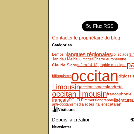
Flux RSS
Contacter le propriétaire du blog
Catégories
langues régionales
di
Lemosin
collectage
Jan dau Melhau
Charte européenne
Limoges
pa
Claude Sicre
guèrra 14-18
graphie classique
occitan
diglossi
bilinguisme
Limousin
occitanisme
calandreta
occitan limousin
francophonie
O
français
DGLFLF
immersion
littérature
E
graphie
dialectes italiens
catalan
anti-occitanisme
Visiteurs
Depuis la création
6
Newsletter