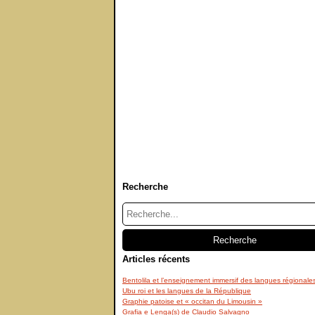
Recherche
Articles récents
Bentolila et l’enseignement immersif des langues régionale
Ubu roi et les langues de la République
Graphie patoise et « occitan du Limousin »
Grafia e Lenga(s) de Claudio Salvagno