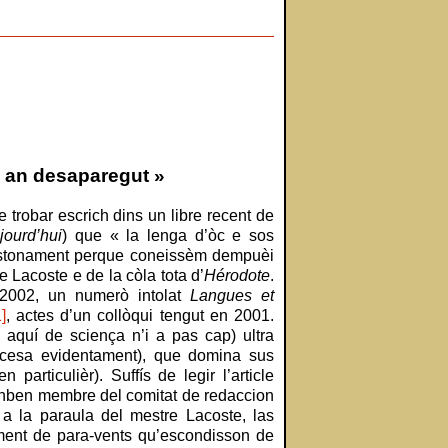
s an desaparegut »
trobar escrich dins un libre recent de
jourd’hui
) que « la lenga d’òc e sos
estonament perque coneissèm dempuèi
 Lacoste e de la còla tota d’
Hérodote
.
 2002, un numerò intolat
Langues et
1]
, actes d’un collòqui tengut en 2001.
 aquí de sciença n’i a pas cap) ultra
rancesa evidentament), que domina sus
particulièr). Suffís de legir l’article
 tanben membre del comitat de redaccion
a la paraula del mestre Lacoste, las
ament de para-vents qu’escondisson de