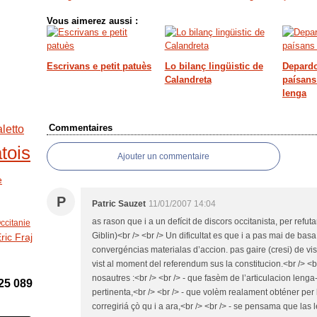
Vous aimerez aussi :
Escrivans e petit patuès
Lo bilanç lingüistic de
Depardo
Calandreta
paísans
lenga
Commentaires
aletto
tois
Ajouter un commentaire
e
P
Patric Sauzet
11/01/2007 14:04
as rason que i a un defícit de discors occitanista, per refut
ccitanie
Giblin)<br /> <br /> Un dificultat es que i a pas mai de ba
ric Fraj
convergéncias materialas d’accion. pas gaire (cresi) de vi
vist al moment del referendum sus la constitucion.<br /> <b
nosautres :<br /> <br /> - que fasèm de l’articulacion leng
25 089
pertinenta,<br /> <br /> - que volèm realament obténer per 
corregiriá çò qu i a ara,<br /> <br /> - se pensama que las