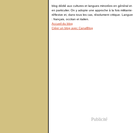
blog dédié aux cultures et langues minorées en général et à
en particulier. On y adopte une approche à la fois militante 
réflexive et, dans tous les cas, résolument critique. Langu
: français, occitan et italien.
Accueil du blog
Créer un blog avec CanalBlog
Publicité