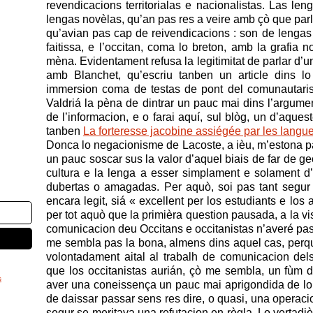
revendicacions territorialas e nacionalistas. Las le
lengas novèlas, qu’an pas res a veire amb çò que par
qu’avian pas cap de reivendicacions : son de lengas 
faitissa, e l’occitan, coma lo breton, amb la grafia
mèna. Evidentament refusa la legitimitat de parlar d’u
amb Blanchet, qu’escriu tanben un article dins l
immersion coma de testas de pont del comunautarism
Valdriá la pèna de dintrar un pauc mai dins l’argume
de l’informacion, e o farai aquí, sul blòg, un d’aques
tanben
La forteresse jacobine assiégée par les langue
Donca lo negacionisme de Lacoste, a ièu, m’estona pa
un pauc soscar sus la valor d’aquel biais de far de ge
cultura e la lenga a esser simplament e solament d’i
dubertas o amagadas. Per aquò, soi pas tant segur q
encara legit, siá « excellent per los estudiants e los
per tot aquò que la primièra question pausada, a la vis
comunicacion deu Occitans e occitanistas n’averé pa
me sembla pas la bona, almens dins aquel cas, perqu
volontadament aital al trabalh de comunicacion del
que los occitanistas aurián, çò me sembla, un fùm de
s
aver una coneissença un pauc mai aprigondida de lo
de daissar passar sens res dire, o quasi, una operaci
segur se meritava una refutacion en règla. Lo vertad