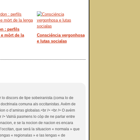
n : perfils
 e mòrt de la
Consciéncia vergonhosa
e lutas socialas
ar lo discors de tipe sobeiranista (coma lo de
sa doctrinala comuna als occitanistas. Avèm de
sion o d’amiras globalas.<br /> <br /> O avèm
r /> Valriá pasmens lo còp de ne parlar entre
a-nacion, e se la nocion de nacion es encara
l’occitan, que será la situacion « normala » que
 lengas « regionalas » e las lengas « de