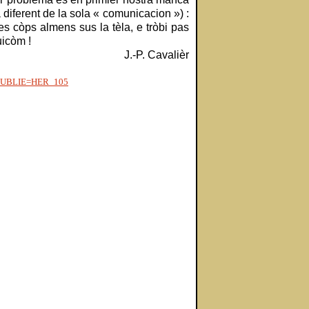
a diferent de la sola « comunicacion ») :
tres còps almens sus la tèla, e tròbi pas
uicòm !
J.-P. Cavalièr
MPUBLIE=HER_105