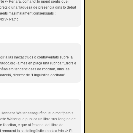
br /> Per ara, coma tot lo mond sentís que i
l prètz d’una flaquesa de preséncia dins lo debat
uments masimalament consensuals :
br /> Patric.
ir a las inexactituds o contraveritats subre la
stadoc.org) a mes en plaça una rubrica "Errors e
èas e/o tendenciosas de l'occitan, dins las
Barceló, director de "Linguistica occitana".
 Henriette Walter assegurèt que lo mot "patois
iette Walter que publica un libre sus l'origina de
 l'occitan, e que al festenal del libre de
it remarcat la sociolingüistica basica !<br /> Es