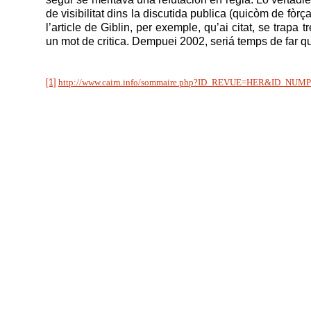
de visibilitat dins la discutida publica (quicòm de fòrç
l’article de Giblin, per exemple, qu’ai citat, se trapa 
un mot de critica. Dempuei 2002, seriá temps de far q
[1]
http://www.cairn.info/sommaire.php?ID_REVUE=HER&ID_NU