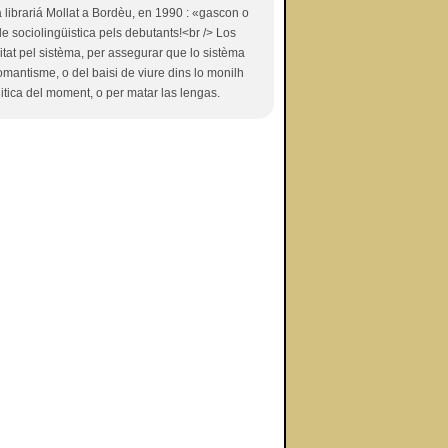
ibrariá Mollat a Bordèu, en 1990 : «gascon o
 de sociolingüistica pels debutants!<br /> Los
itat pel sistèma, per assegurar que lo sistèma
romantisme, o del baisi de viure dins lo monilh
itica del moment, o per matar las lengas.