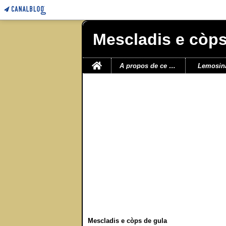
Mescladis e còps
Home
A propos de ce blog
Lemosin
Mescladis e còps de gula