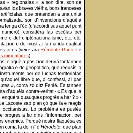
ngas « regionalas », a son dire, son de
lavan los braves vièlhs, bons franceses
artificialas, que pretendan a una unità
 normalizada, son d’invencions d’aquèla
na lenga d’òc (d’accòrdi sus aquel punt
o numerò), considèra las escòlas per
e e del criptònacionalisme, etc. etc.
ntacion e de mostrar la marida qualitat
tes jorns (veire ara
Hérodote Radote
e
s minoritaires
).
s, e aquèla posicion deuriá far tanben
ografia e de geopolitica, que redusís la
nstruments per de luchas territorialas
u’aquel libre que, o confessi, ai pas
 autes », coma zo ditz Fenié. Es tanben
ta d’aquèla contra-veritat - « Es que la
s enquèra quauques progrès a har ? » -
e Lacoste sap plan çò que fa e reagís
s occitanistas. Lo problèma es puslèu
 progrès a far dins l’informacion, per
rs enemics. Perqué nostra flaquèsa es
on coma la del n° d’
Hérodote
, que plan
ièr problema es en primièr nòstra manca