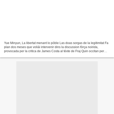
Yue Minyun, La libertat menant lo pòble Las doas sorgas de la legitimitat Fa
plan dos meses que voliái intervenir dins la discussion fòrça noirida,
provocada per la critica de James Costa al tèxte de Fraj Quin occitan per
deman ? qu’aviái presentat aquí...