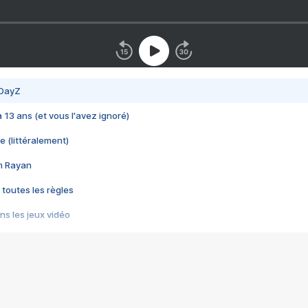
 DayZ
 a 13 ans (et vous l'avez ignoré)
e (littéralement)
im Rayan
 toutes les règles
s les jeux vidéo
us choquant de Rockstar ? - Le scandale BULLY
e plus moche de Steam
du RÊVE tourne au CAUCHEMAR