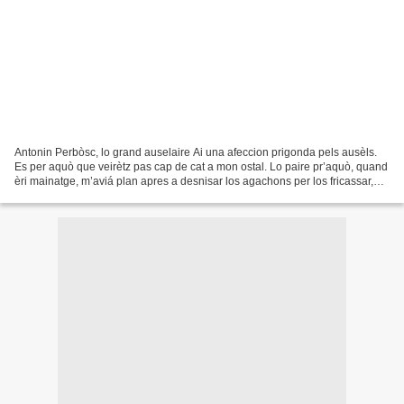
Antonin Perbòsc, lo grand auselaire Ai una afeccion prigonda pels ausèls.
Es per aquò que veirètz pas cap de cat a mon ostal. Lo paire pr’aquò, quand
èri mainatge, m’aviá plan apres a desnisar los agachons per los fricassar,
d’invèrn se fasiá de trapelas...