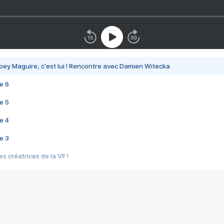
bey Maguire, c'est lui ! Rencontre avec Damien Witecka
e 6
e 5
e 4
e 3
s créatrices de la VF !
e 2
e 1
e Mektoub My Love arrive enfin ! Rencontre avec Shaïn Boumedine et Sal