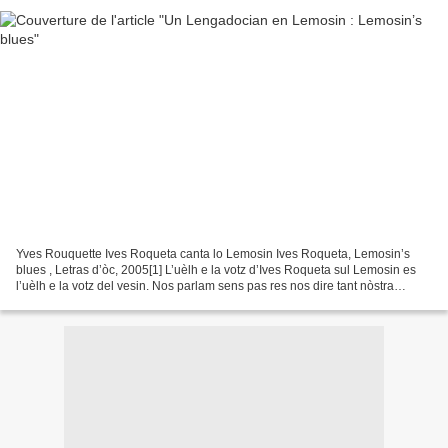
Yves Rouquette Ives Roqueta canta lo Lemosin Ives Roqueta, Lemosin’s
blues , Letras d’òc, 2005[1] L’uèlh e la votz d’Ives Roqueta sul Lemosin es
l’uèlh e la votz del vesin. Nos parlam sens pas res nos dire tant nòstra
cultura es la mèma : mèmas conoissenças...