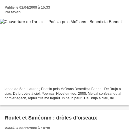
Publié le 02/04/2009 à 15:33
Par
tavan
landa de Sent Laurenç Poësia pels Moïcans Benedicta Bonnet, De Bruja a
ciau. De bruyère à ciel, Poemas, Novelum-ieo, 2008. Me cal confesar qu’al
primier agach, aquel titre me faguèt un pauc paur : De Bruja a ciau, de
"bruga a cèl", çò diriam nosautres…...
Roulet et Siméonin : drôles d’oiseaux
Publié le 06/12/2006 à 19:38