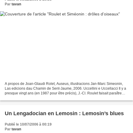
Par
tavan
A propos de Joan-Glaudi Rolet, Auseus, illustracions Jan-Marc Simeonin,
Las edicions dau Chamin de Sent-Jaume, 2006. Uccellini e Uccellacci Il y a
presque vingt ans (en 1987 pour être précis), J.-Cl. Roulet faisait paraître
aux toutes nouvelles éditions...
Un Lengadocian en Lemosin : Lemosin’s blues
Publié le 10/07/2006 à 00:19
Par
tavan