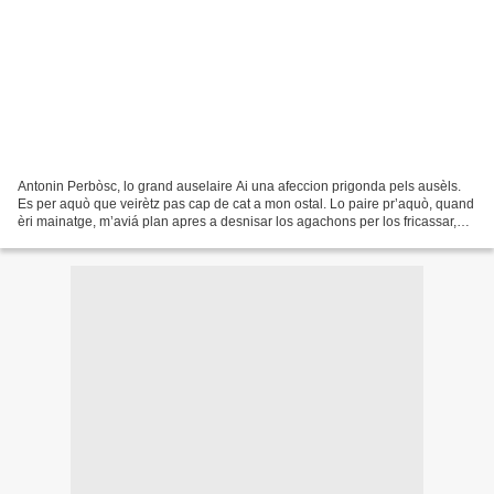
Antonin Perbòsc, lo grand auselaire Ai una afeccion prigonda pels ausèls.
Es per aquò que veirètz pas cap de cat a mon ostal. Lo paire pr’aquò, quand
èri mainatge, m’aviá plan apres a desnisar los agachons per los fricassar,
d’invèrn se fasiá de trapelas...