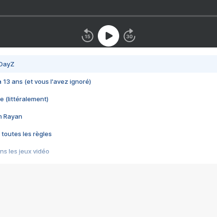
 DayZ
 a 13 ans (et vous l'avez ignoré)
e (littéralement)
im Rayan
 toutes les règles
s les jeux vidéo
us choquant de Rockstar ? - Le scandale BULLY
e plus moche de Steam
du RÊVE tourne au CAUCHEMAR