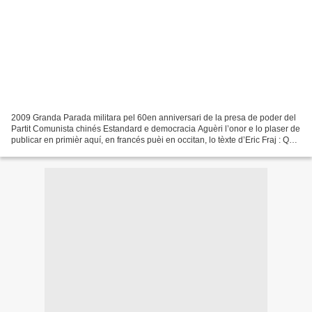
2009 Granda Parada militara pel 60en anniversari de la presa de poder del
Partit Comunista chinés Estandard e democracia Aguèri l’onor e lo plaser de
publicar en primièr aquí, en francés puèi en occitan, lo tèxte d’Eric Fraj : Quel
occitan pour demain...