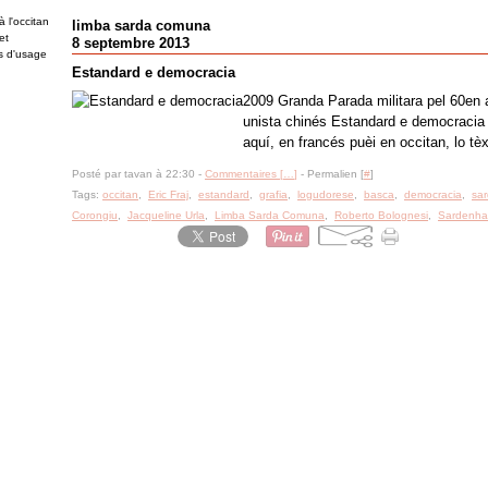
 l'occitan
limba sarda comuna
et
8 septembre 2013
es d'usage
Estandard e democracia
2009 Granda Parada militara pel 60en a
unista chinés Estandard e democracia Ag
aquí, en francés puèi en occitan, lo tèx
Posté par tavan à 22:30 -
Commentaires [
…
]
- Permalien [
#
]
Tags:
occitan
,
Eric Fraj
,
estandard
,
grafia
,
logudorese
,
basca
,
democracia
,
sa
Corongiu
,
Jacqueline Urla
,
Limba Sarda Comuna
,
Roberto Bolognesi
,
Sardenha