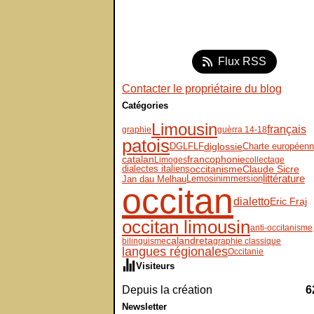
Flux RSS
Contacter le propriétaire du blog
Catégories
Limousin
français
graphie
guèrra 14-18
patois
DGLFLF
diglossie
Charte européen
catalan
francophonie
Limoges
collectage
dialectes italiens
Claude Sicre
occitanisme
Lemosin
immersion
littérature
Jan dau Melhau
occitan
dialetto
Eric Fraj
occitan limousin
anti-occitanisme
calandreta
bilinguisme
graphie classique
langues régionales
Occitanie
Visiteurs
Depuis la création
6
Newsletter