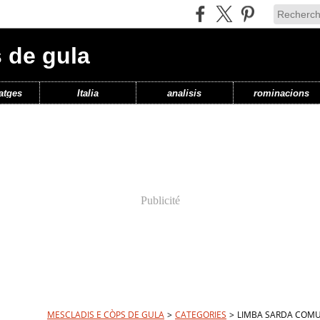
 de gula
atges
Italia
analisis
rominacions
Publicité
MESCLADIS E CÒPS DE GULA
>
CATEGORIES
>
LIMBA SARDA COM