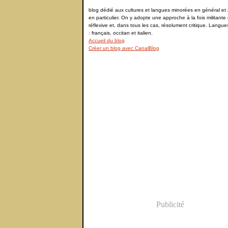
blog dédié aux cultures et langues minorées en général et à
en particulier. On y adopte une approche à la fois militante 
réflexive et, dans tous les cas, résolument critique. Langu
: français, occitan et italien.
Accueil du blog
Créer un blog avec CanalBlog
Publicité