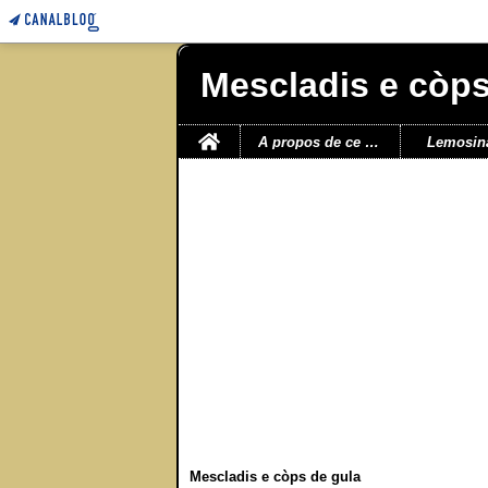
Mescladis e còps
Home
A propos de ce blog
Lemosin
Mescladis e còps de gula