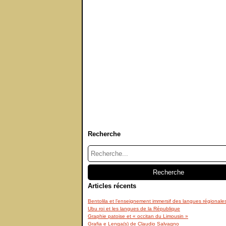
Recherche
Articles récents
Bentolila et l’enseignement immersif des langues régionale
Ubu roi et les langues de la République
Graphie patoise et « occitan du Limousin »
Grafia e Lenga(s) de Claudio Salvagno