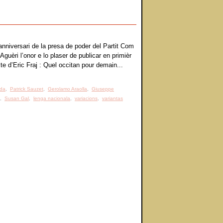
nniversari de la presa de poder del Partit Com
uèri l’onor e lo plaser de publicar en primièr
te d’Eric Fraj : Quel occitan pour demain...
rda
,
Patrick Sauzet
,
Gerolamo Araolla
,
Giuseppe
,
Susan Gal
,
lenga nacionala
,
variacions
,
variantas