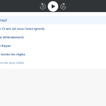
 DayZ
 a 13 ans (et vous l'avez ignoré)
e (littéralement)
im Rayan
 toutes les règles
s les jeux vidéo
us choquant de Rockstar ? - Le scandale BULLY
e plus moche de Steam
du RÊVE tourne au CAUCHEMAR
pendant 8 heures
it… à tort