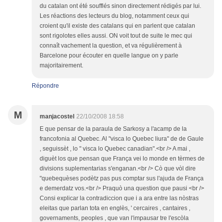
du catalan ont été soufflés sinon directement rédigés par lui.
Les réactions des lecteurs du blog, notamment ceux qui
croient qu'il existe des catalans qui en parlent que catalan
sont rigolotes elles aussi. ON voit tout de suite le mec qui
connaît vachement la question, et va régulièrement à
Barcelone pour écouter en quelle langue on y parle
majoritairement.
Répondre
M
manjacostel
22/10/2008 18:58
E que pensar de la paraula de Sarkosy a l'acamp de la
francofonia al Quebec. Al "visca lo Quebec liura" de de Gaule
, seguissèt , lo " visca lo Quebec canadian".<br /> A mai ,
diguèt los que pensan que França vei lo monde en tèrmes de
divisions suplementarias s'enganan.<br /> Cò que vòl dire
"quebequèses podètz pas pus comptar sus l'ajuda de França
e demerdatz vos.<br /> Praquò una question que pausi <br />
Consi explicar la contradiccion que i a ara entre las nòstras
eleitas que parlan tota en englès, ' cercaires , cantaires ,
governaments, peoples , que van l'impausar tre l'escòla