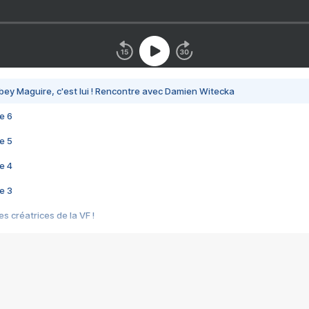
bey Maguire, c'est lui ! Rencontre avec Damien Witecka
e 6
e 5
e 4
e 3
s créatrices de la VF !
e 2
e 1
e Mektoub My Love arrive enfin ! Rencontre avec Shaïn Boumedine et Sal