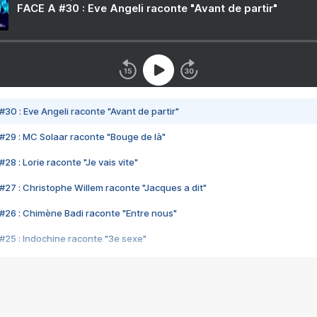
FACE A #30 : Eve Angeli raconte "Avant de partir"
#30 : Eve Angeli raconte "Avant de partir"
#29 : MC Solaar raconte "Bouge de là"
28 : Lorie raconte "Je vais vite"
#27 : Christophe Willem raconte "Jacques a dit"
#26 : Chimène Badi raconte "Entre nous"
#25 : Indochine raconte "3e sexe"
#24 : Zaho raconte "C'est chelou"
#23 : Patrick Bruel raconte "Au café des délices"
#22 : Kyo raconte "Le chemin"