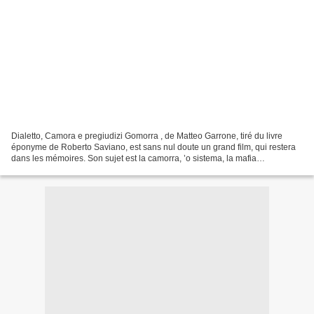
Dialetto, Camora e pregiudizi Gomorra , de Matteo Garrone, tiré du livre
éponyme de Roberto Saviano, est sans nul doute un grand film, qui restera
dans les mémoires. Son sujet est la camorra, ’o sistema, la mafia
napolitaine, mais appréhendée de l’intérieur,...