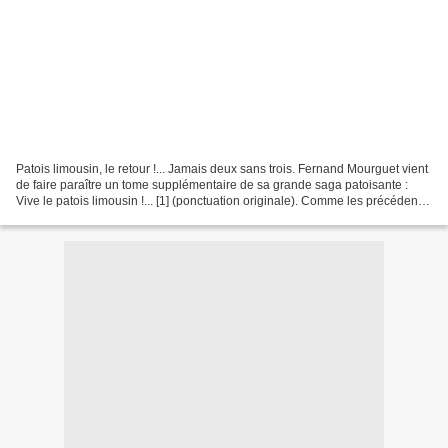
Patois limousin, le retour !... Jamais deux sans trois. Fernand Mourguet vient
de faire paraître un tome supplémentaire de sa grande saga patoisante :
Vive le patois limousin !... [1] (ponctuation originale). Comme les précédents,
il contient une gerbe...