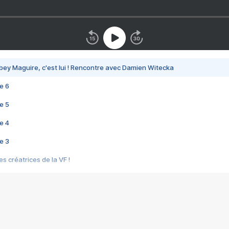
bey Maguire, c'est lui ! Rencontre avec Damien Witecka
e 6
e 5
e 4
e 3
s créatrices de la VF !
e 2
e 1
e Mektoub My Love arrive enfin ! Rencontre avec Shaïn Boumedine et Sal