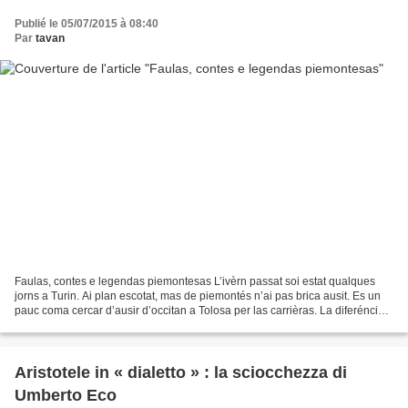
Publié le 05/07/2015 à 08:40
Par
tavan
Faulas, contes e legendas piemontesas L’ivèrn passat soi estat qualques
jorns a Turin. Ai plan escotat, mas de piemontés n’ai pas brica ausit. Es un
pauc coma cercar d’ausir d’occitan a Tolosa per las carrièras. La diferéncia
amb la vila mondina es que,...
Aristotele in « dialetto » : la sciocchezza di
Umberto Eco