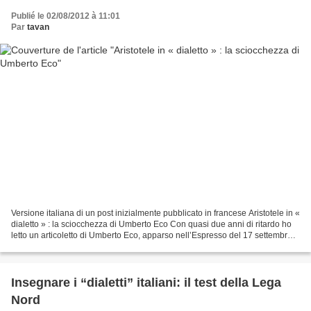
Publié le 02/08/2012 à 11:01
Par
tavan
Versione italiana di un post inizialmente pubblicato in francese Aristotele in «
dialetto » : la sciocchezza di Umberto Eco Con quasi due anni di ritardo ho
letto un articoletto di Umberto Eco, apparso nell’Espresso del 17 settembre
del 2010, tre mesi...
Insegnare i “dialetti” italiani: il test della Lega
Nord