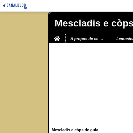
Mescladis e còps
Home
A propos de ce blog
Lemosin
Mescladis e còps de gula