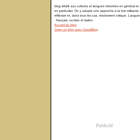
blog dédié aux cultures et langues minorées en général et à
en particulier. On y adopte une approche à la fois militante 
réflexive et, dans tous les cas, résolument critique. Langu
: français, occitan et italien.
Accueil du blog
Créer un blog avec CanalBlog
Publicité