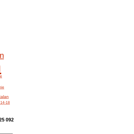
in
n
ge
hie
talan
 14-18
25 092