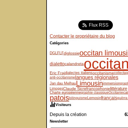
Flux RSS
Contacter le propriétaire du blog
Catégories
occitan limous
DGLFLF
diglossie
occita
dialetto
calandreta
Eric Fraj
dialectes italiens
occitanisme
collecta
langues régionales
anti-occitanisme
Limousin
immersion
Jan dau Melhau
grap
Claude Sicre
littérature
francophonie
Limoges
Charte européenne
ca
graphie classique
Occitanie
patois
français
Lemosin
bilinguisme
guèrra
Visiteurs
Depuis la création
6
Newsletter