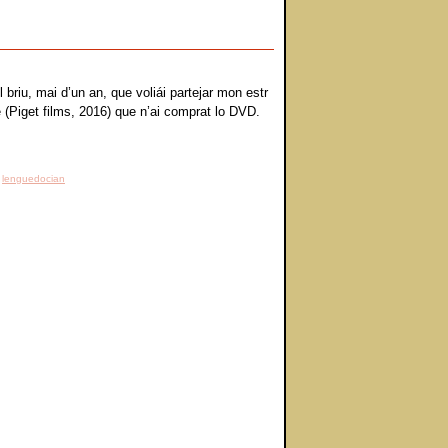
iu, mai d’un an, que voliái partejar mon estr
 (Piget films, 2016) que n’ai comprat lo DVD.
,
lenguedocian