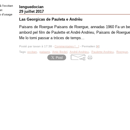
 l'occitan
lenguedocian
et
29 juillet 2017
es d'usage
Las Georgicas de Pauleta e Andrèu
Paisans de Roergue Paisans de Roergue, annadas 1960 Fa un bel br
ambord pel film de Paulette et André Andrieu, Paisans de Roergue
Me lo torni passar a tròces de temps...
Posté par tavan à 17:38 -
Commentaires [
…
]
- Permalien [
#
]
Tags:
occitan
,
paisans
,
Amic Bedel
,
André Andrieu
,
Paulette Andrieu
,
Roergue