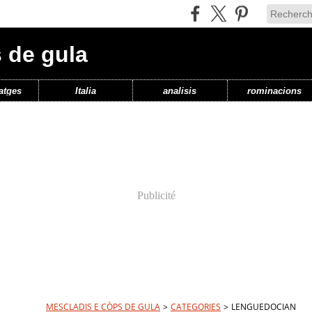
 de gula
atges
Italia
analisis
rominacions
Publicité
MESCLADIS E CÒPS DE GULA
>
CATEGORIES
>
LENGUEDOCIAN