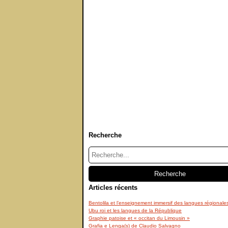
Recherche
Articles récents
Bentolila et l’enseignement immersif des langues régionale
Ubu roi et les langues de la République
Graphie patoise et « occitan du Limousin »
Grafia e Lenga(s) de Claudio Salvagno