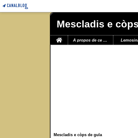
Mescladis e còps
Home
A propos de ce blog
Lemosin
Mescladis e còps de gula