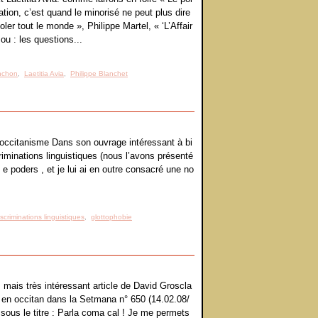
ation, c’est quand le minorisé ne peut plus dire
igoler tout le monde », Philippe Martel, « ‘L’Affair
ou : les questions...
nchon
,
Laetitia Avia
,
Philippe Blanchet
l’occitanisme Dans son ouvrage intéressant à bi
iminations linguistiques (nous l’avons présenté
e poders , et je lui ai en outre consacré une no
iscriminations linguistiques
,
glottophobie
, mais très intéressant article de David Groscla
 en occitan dans la Setmana n° 650 (14.02.08/
 sous le titre : Parla coma cal ! Je me permets