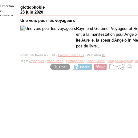
 l'occitan
glottophobie
et
23 juin 2020
es d'usage
Une voix pour les voyageurs
Raymond Gurême, Voyageur et Rési
ent à la manifestation pour Angelo
ite Aurélie, la soeur d'Angelo In 
pos du livre...
Posté par tavan à 23:13 -
Commentaires [
…
]
- Permalien [
#
]
Tags:
voyageurs
,
manouches
,
glottophobie
,
Didier Fassin
,
français voyageur
,
A
Share