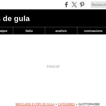
 de gula
atges
Italia
analisis
rominacions
Publicité
MESCLADIS E CÒPS DE GULA
>
CATEGORIES
>
GLOTTOPHOBIE