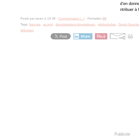
d’en donne
ntribuer à 
Posté par tavan à 14:39 -
Commentaires [
…
]
- Permalien [
#
]
Tags:
français
,
accent
,
discriminations linguistiques
,
glottophobie
,
David Groscl
télévision
Share
Publicité