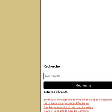
Recherche
Articles récents
Bentolila et l’enseignement immersif des langues régionale
Ubu roi et les langues de la République
Graphie patoise et « occitan du Limousin »
Grafia e Lenga(s) de Claudio Salvagno