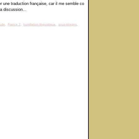
r une traduction française, car il me semble co
la discussion...
aude
,
France 2
,
humiliation linguistique
,
sous-titrages
,