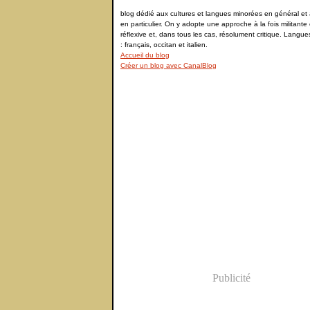
blog dédié aux cultures et langues minorées en général et à
en particulier. On y adopte une approche à la fois militante 
réflexive et, dans tous les cas, résolument critique. Langu
: français, occitan et italien.
Accueil du blog
Créer un blog avec CanalBlog
Publicité