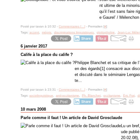
nt ultime de la minoris
qu’il l’est sans faire r
e Gaurel’ / Mélenchon 
Posté par tavan à 10:32 -
Commentaires [
…
]
- Permalien [
#
]
Tags:
accent
,
mépris
,
discriminations linguistiques
,
glottophobie
,
Jean-Luc Méle
Share
6 janvier 2017
Calife à la place du calife ?
Philippe Blanchet et sa critique de 
en des égards[1] consacré aux discr
et discuté dans le séminaire Lengas 
te...
Posté par tavan à 23:31 -
Commentaires [
…
]
- Permalien [
#
]
Tags:
sociolinguistique
,
anti-occitanisme
,
Ph. Blanchet
,
occitanisme
,
Eric Fraj
,
d
Share
10 mars 2008
Parle comme il faut ! Un article de David Grosclaude
Lu un bref
ude publié
20.02.08),