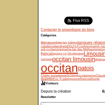
Flux RSS
Contacter le propriétaire du blog
Catégories
langues régio
littérature
dialectes italiens
DGLFLF
catalan
calandreta
Limoges
graphie cla
immersi
Jan dau Melhau
anti-occitanisme
graphie
Limousi
français
guèrra 14-18
collectage
occitan limousin
Lemosin
diglos
occitan
patois
Claud
Charte européenne
occitanisme
Occitanie
dialetto
Eric Fraj
francophonie
bilinguisme
Visiteurs
Depuis la création
6
Newsletter