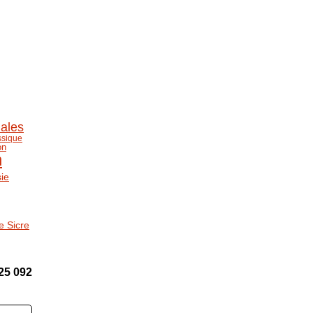
nales
ssique
on
n
sie
e Sicre
25 092