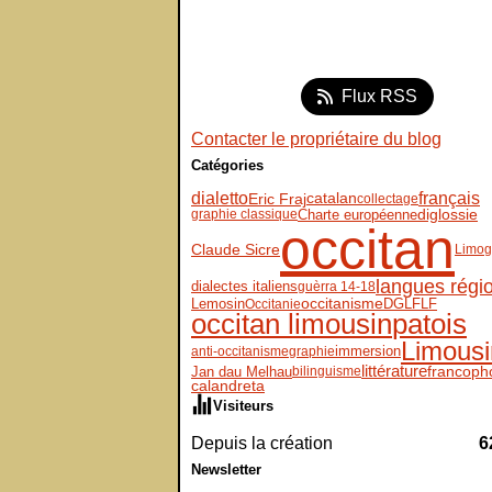
Flux RSS
Contacter le propriétaire du blog
Catégories
dialetto
français
Eric Fraj
catalan
collectage
diglossie
Charte européenne
graphie classique
occitan
Claude Sicre
Limog
langues régi
dialectes italiens
guèrra 14-18
Lemosin
DGLFLF
occitanisme
Occitanie
occitan limousin
patois
Limousi
immersion
anti-occitanisme
graphie
littérature
Jan dau Melhau
francoph
bilinguisme
calandreta
Visiteurs
Depuis la création
6
Newsletter