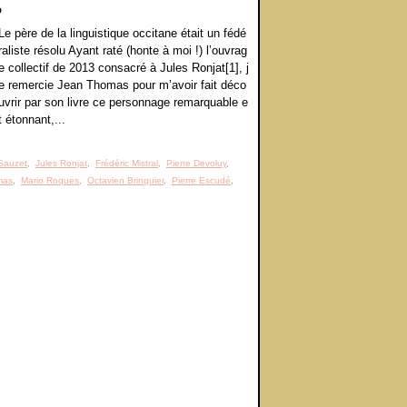
o
Le père de la linguistique occitane était un fédé
raliste résolu Ayant raté (honte à moi !) l’ouvrag
e collectif de 2013 consacré à Jules Ronjat[1], j
e remercie Jean Thomas pour m’avoir fait déco
uvrir par son livre ce personnage remarquable e
t étonnant,...
 Sauzet
,
Jules Ronjat
,
Frédéric Mistral
,
Pierre Devoluy
,
mas
,
Mario Roques
,
Octavien Bringuier
,
Pierre Escudé
,