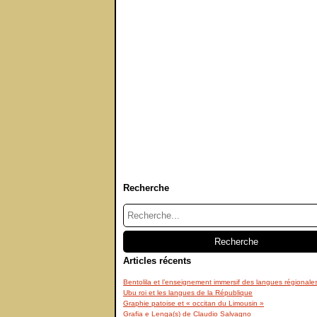
Recherche
Articles récents
Bentolila et l’enseignement immersif des langues régionale
Ubu roi et les langues de la République
Graphie patoise et « occitan du Limousin »
Grafia e Lenga(s) de Claudio Salvagno