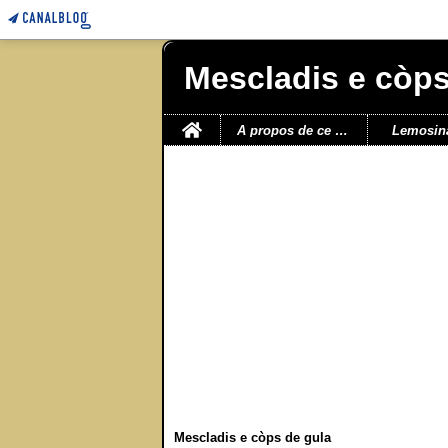
Mescladis e còps
Home
A propos de ce blog
Lemosin
Mescladis e còps de gula