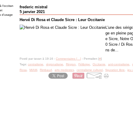
 l'occitan
frederic mistral
et
5 janvier 2021
es d'usage
Hervé Di Rosa et Claude Sicre : Leur Occitanie
L'une des sérig
ge en pleine pa
e Sicre, Notre O
0 Sicre / Di Ro
ns de...
Posté par tavan à 19:16 -
Commentaires [
…
]
- Permalien [
#
]
Tags:
centralisme
,
régionalisme
,
Région
,
Félibrige
,
Occitanie
,
anti-centralisme
,
Rosa
,
MIAM
,
Rimbaud
,
arts modestes
,
centralisme culturel
,
figuration libre
,
jeu