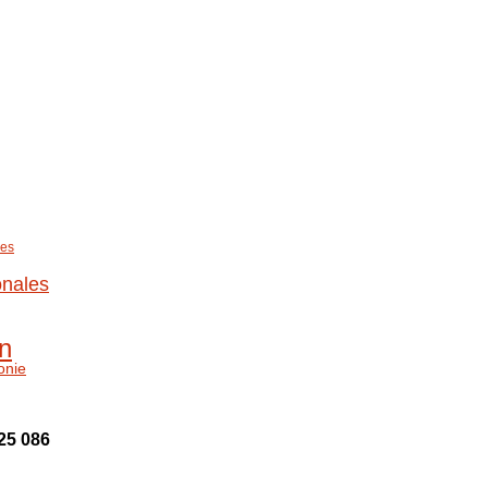
es
onales
n
onie
25 086