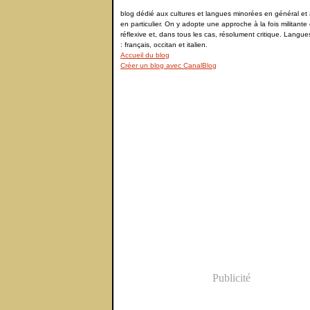
blog dédié aux cultures et langues minorées en général et à
en particulier. On y adopte une approche à la fois militante 
réflexive et, dans tous les cas, résolument critique. Langu
: français, occitan et italien.
Accueil du blog
Créer un blog avec CanalBlog
Publicité