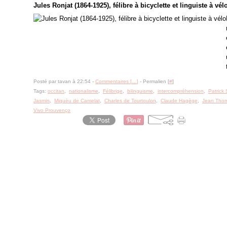
Jules Ronjat (1864-1925), félibre à bicyclette et linguiste à vél
Posté par tavan à 22:54 -
Commentaires [
…
]
- Permalien [
#
]
Tags:
occitan
,
nationalisme
,
Félibrige
,
bilinguisme
,
intercompréhension
,
Patrick
Jasmin
,
Miquèu de Camelat
,
Charles de Tourtoulon
,
Claude Hagège
,
Jean Tho
Vivo Prouvenço