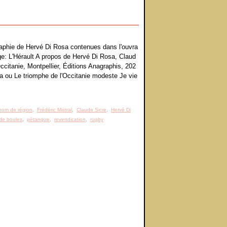
raphie de Hervé Di Rosa contenues dans l'ouvra
ge: L'Hérault A propos de Hervé Di Rosa, Claud
ccitanie, Montpellier, Éditions Anagraphis, 202
sa ou Le triomphe de l'Occitanie modeste Je vie
nom de région
,
Frédéric Mistral
,
Claude Sicre
,
Hervé Di
 de boules
,
pétanque
,
revendication
,
rugby