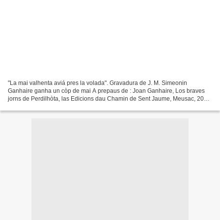
"La mai valhenta aviá pres la volada". Gravadura de J. M. Simeonin
Ganhaire ganha un còp de mai A prepaus de : Joan Ganhaire, Los braves
jorns de Perdilhòta, las Edicions dau Chamin de Sent Jaume, Meusac, 2013.
Joan Ganhaire, dempuèi que comencèt de publicar...