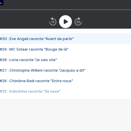
#30 : Eve Angeli raconte "Avant de partir"
#29 : MC Solaar raconte "Bouge de là"
28 : Lorie raconte "Je vais vite"
#27 : Christophe Willem raconte "Jacques a dit"
#26 : Chimène Badi raconte "Entre nous"
#25 : Indochine raconte "3e sexe"
#24 : Zaho raconte "C'est chelou"
#23 : Patrick Bruel raconte "Au café des délices"
#22 : Kyo raconte "Le chemin"