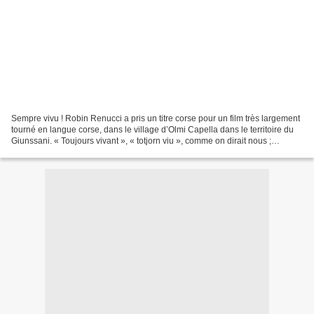
Sempre vivu ! Robin Renucci a pris un titre corse pour un film très largement
tourné en langue corse, dans le village d’Olmi Capella dans le territoire du
Giunssani. « Toujours vivant », « totjorn viu », comme on dirait nous ;
toujours vivant, le maire...