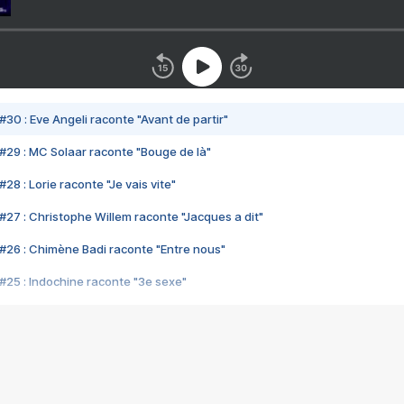
#30 : Eve Angeli raconte "Avant de partir"
#29 : MC Solaar raconte "Bouge de là"
28 : Lorie raconte "Je vais vite"
#27 : Christophe Willem raconte "Jacques a dit"
#26 : Chimène Badi raconte "Entre nous"
#25 : Indochine raconte "3e sexe"
#24 : Zaho raconte "C'est chelou"
#23 : Patrick Bruel raconte "Au café des délices"
#22 : Kyo raconte "Le chemin"