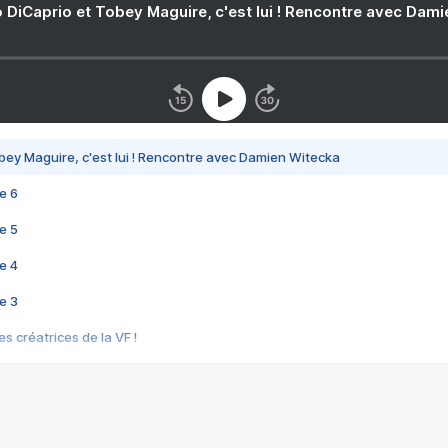
 DiCaprio et Tobey Maguire, c'est lui ! Rencontre avec Dam
bey Maguire, c'est lui ! Rencontre avec Damien Witecka
e 6
e 5
e 4
e 3
s créatrices de la VF !
e 2
e 1
e Mektoub My Love arrive enfin ! Rencontre avec Shaïn Boumedine et Sal