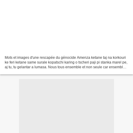
Mots et images d'une rescapée du génocide Amenza ketane taj na korkouri
ke feri ketane same surale kopatschi karing o tscheri paji pi stanka marel pe,
aj tu, tu gelantar a lumasa. Nous tous ensemble et non seule car ensemble
seulement nous sommes forts...