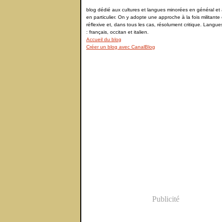
blog dédié aux cultures et langues minorées en général et à
en particulier. On y adopte une approche à la fois militante 
réflexive et, dans tous les cas, résolument critique. Langu
: français, occitan et italien.
Accueil du blog
Créer un blog avec CanalBlog
Publicité