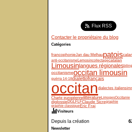
Flux RSS
Contacter le propriétaire du blog
Catégories
patois
francophonie
Jan dau Melhau
cala
Lemosin
catalan
anti-occitanisme
collectage
Limousin
langues régionales
bilin
occitan limousin
occitanisme
dialetto
français
guèrra 14-18
occitan
dialectes italiens
im
littérature
Charte européenne
Limoges
Occitanie
diglossie
DGLFLF
Claude Sicre
graphie
Eric Fraj
graphie classique
Visiteurs
Depuis la création
6
Newsletter