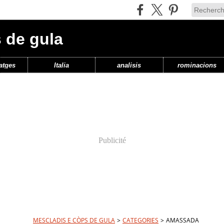
 de gula
atges
Italia
analisis
rominacions
Publicité
MESCLADIS E CÒPS DE GULA
>
CATEGORIES
>
AMASSADA