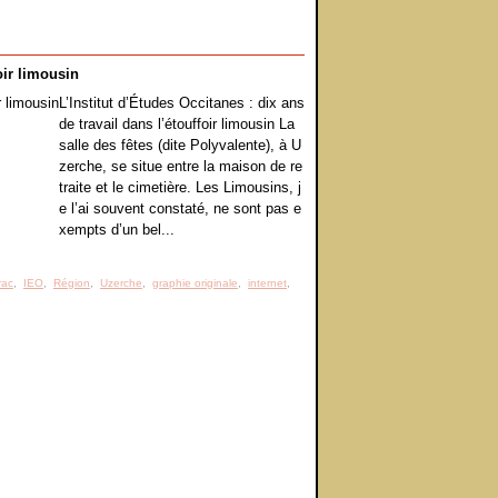
oir limousin
L’Institut d’Études Occitanes : dix ans
de travail dans l’étouffoir limousin La
salle des fêtes (dite Polyvalente), à U
zerche, se situe entre la maison de re
traite et le cimetière. Les Limousins, j
e l’ai souvent constaté, ne sont pas e
xempts d’un bel...
rac
,
IEO
,
Région
,
Uzerche
,
graphie originale
,
internet
,