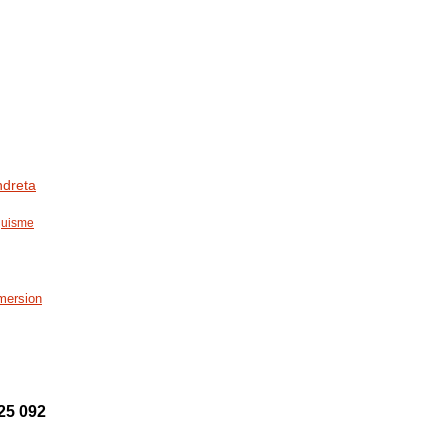
ndreta
guisme
mersion
25 092