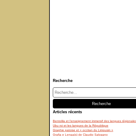
Recherche
Articles récents
Bentolila et l’enseignement immersif des langues régionale
Ubu roi et les langues de la République
Graphie patoise et « occitan du Limousin »
Grafia e Lenga(s) de Claudio Salvagno