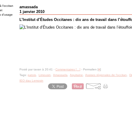
 l'occitan
amassada
et
1 janvier 2010
es d'usage
L’Institut d’Études Occitanes : dix ans de travail dans l’étouff
Posté par tavan à 20:41 -
Commentaires [
…
]
- Permalien [
#
]
Tags:
patois
,
Limousin
,
Amassada
,
Aquitaine
,
Assises régionales de l’occitan
,
D
IEO dau Lemosin