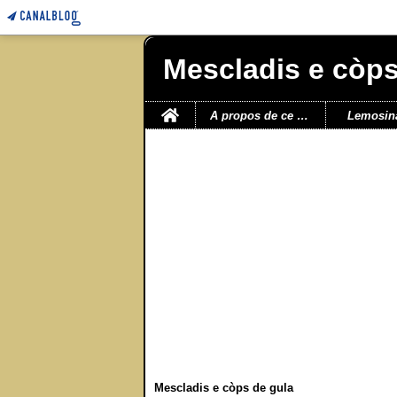
Mescladis e còps
Home
A propos de ce blog
Lemosin
Mescladis e còps de gula