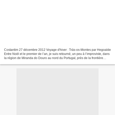
Costantim 27 décembre 2012 Voyage d'hiver : Trás-os-Montes par Hegoalde
Entre Noël et le premier de l’an, je suis retourné, un peu à l’improviste, dans
la région de Miranda do Douro au nord du Portugal, près de la frontière
espagnole, où l’on parle le...