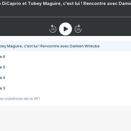
 DiCaprio et Tobey Maguire, c'est lui ! Rencontre avec Dam
bey Maguire, c'est lui ! Rencontre avec Damien Witecka
e 6
e 5
e 4
e 3
s créatrices de la VF !
e 2
e 1
e Mektoub My Love arrive enfin ! Rencontre avec Shaïn Boumedine et Sal