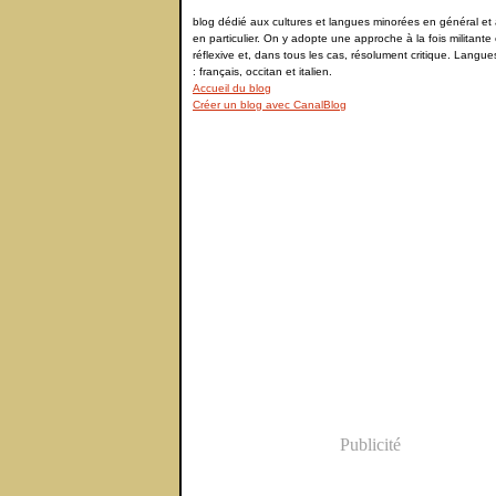
blog dédié aux cultures et langues minorées en général et à
en particulier. On y adopte une approche à la fois militante 
réflexive et, dans tous les cas, résolument critique. Langu
: français, occitan et italien.
Accueil du blog
Créer un blog avec CanalBlog
Publicité