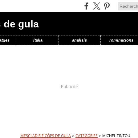
 de gula
atges
Italia
analisis
rominacions
Publicité
MESCLADIS E CÒPS DE GULA
>
CATEGORIES
>
MICHEL TINTOU