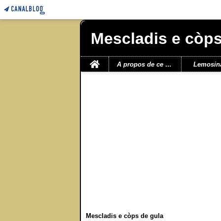
Mescladis e còps
Home
A propos de ce blog
Lemosin
Mescladis e còps de gula