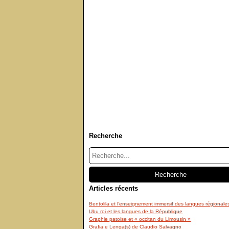
Recherche
Articles récents
Bentolila et l’enseignement immersif des langues régionale
Ubu roi et les langues de la République
Graphie patoise et « occitan du Limousin »
Grafia e Lenga(s) de Claudio Salvagno