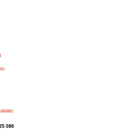
s
ges
catalan
25 086