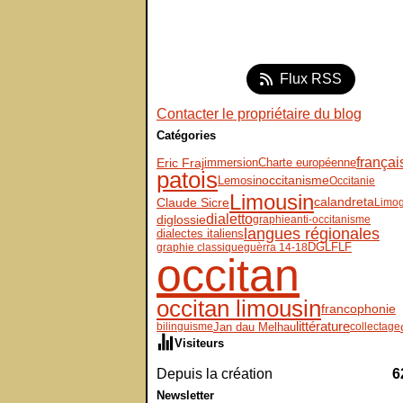
Flux RSS
Contacter le propriétaire du blog
Catégories
françai
Eric Fraj
immersion
Charte européenne
patois
Lemosin
occitanisme
Occitanie
Limousin
Claude Sicre
calandreta
Limo
dialetto
diglossie
graphie
anti-occitanisme
langues régionales
dialectes italiens
DGLFLF
graphie classique
guèrra 14-18
occitan
occitan limousin
francophonie
littérature
Jan dau Melhau
bilinguisme
collectage
Visiteurs
Depuis la création
6
Newsletter