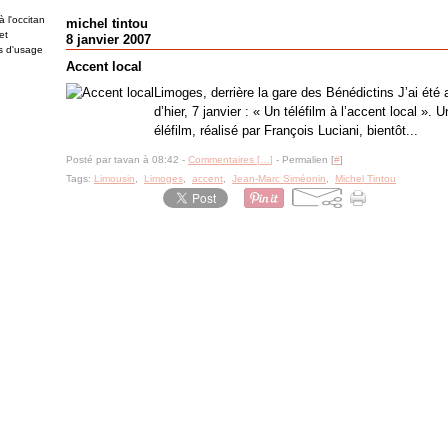
 l'occitan
michel tintou
et
8 janvier 2007
es d'usage
Accent local
Limoges, derrière la gare des Bénédictins J’ai été at
d’hier, 7 janvier : « Un téléfilm à l’accent local ».
éléfilm, réalisé par François Luciani, bientôt...
Posté par tavan à 08:42 -
Commentaires [
…
]
- Permalien [
#
]
Tags:
Limousin
,
Limoges
,
accent
,
Jean-Marc Siméonin
,
Michel Tintou