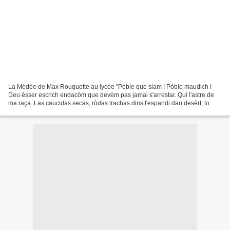
La Médée de Max Rouquette au lycée "Pòble que siam ! Pòble maudich !
Deu èsser escrich endacòm que devèm pas jamai s'arrestar. Qui l'astre de
ma raça. Las caucidas secas, ròdas trachas dins l'espandi dau desèrt, lo
vent d'ivèrn las enrebala sens pietat,...