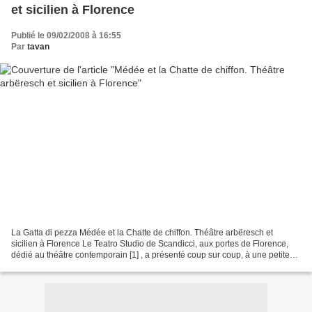
et sicilien à Florence
Publié le 09/02/2008 à 16:55
Par
tavan
La Gatta di pezza Médée et la Chatte de chiffon. Théâtre arbëresch et
sicilien à Florence Le Teatro Studio de Scandicci, aux portes de Florence,
dédié au théâtre contemporain [1] , a présenté coup sur coup, à une petite
semaine d’intervalle, deux pièces...