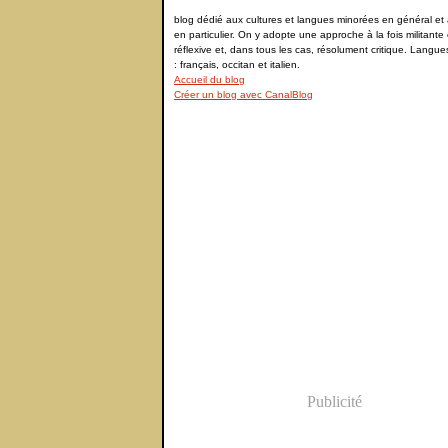
blog dédié aux cultures et langues minorées en général et à
en particulier. On y adopte une approche à la fois militante 
réflexive et, dans tous les cas, résolument critique. Langu
: français, occitan et italien.
Accueil du blog
Créer un blog avec CanalBlog
Publicité