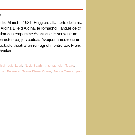
e
tilio Manetti, 1624, Ruggiero alla corte della ma
 Alcina L’Île d’Alcina, le romagnol, langue de cr
tion contemporaine Avant que le souvenir ne
en estompe, je voudrais évoquer à nouveau un
ectacle théâtral en romagnol montré aux Franc
honies...
losi
,
Luigi Lepri
,
Nevio Spadoni
,
romagnolo
,
Teatro
,
nna
,
Ravenne
,
Teatro Kismet Opera
,
Tonino Guerra
,
pupi