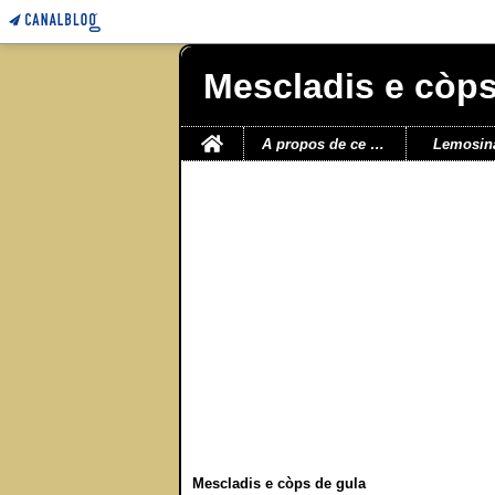
Mescladis e còps
Home
A propos de ce blog
Lemosin
Mescladis e còps de gula