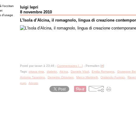
 l'occitan
luigi lepri
et
8 novembre 2010
es d'usage
L’Isola d’Alcina, il romagnolo, lingua di creazione contempo
Posté par tavan à 23:46 -
Commentaires [
…
]
- Permalien [
#
]
Tags:
ottava rima
,
dialetto
,
Alcina
,
Daniele Vitali
,
Emilia Romagna
,
Giuseppe Bel
Antonio Tarantino
,
Demetrio Ottaviani
,
Marco Martinelli
,
Oralando Furioso
,
Rave
pupi
,
Ariosto