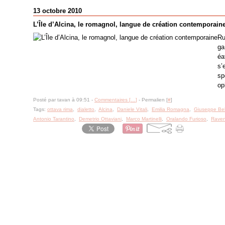
13 octobre 2010
L’Île d’Alcina, le romagnol, langue de création contemporain
Ru
ga
éa
s’
sp
op
Posté par tavan à 09:51 -
Commentaires [
…
]
- Permalien [
#
]
Tags:
ottava rima
,
dialetto
,
Alcina
,
Daniele Vitali
,
Emilia Romagna
,
Giuseppe Bel
Antonio Tarantino
,
Demetrio Ottaviani
,
Marco Martinelli
,
Oralando Furioso
,
Rave