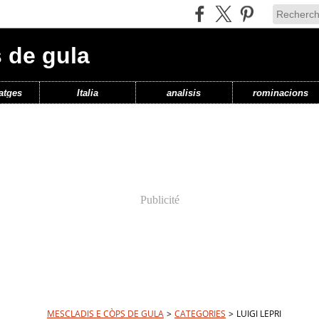
 de gula
atges
Italia
analisis
rominacions
Publicité
MESCLADIS E CÒPS DE GULA
>
CATEGORIES
>
LUIGI LEPRI