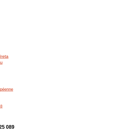
dreta
au
opéenne
18
25 089