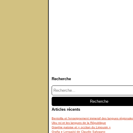
Recherche
Articles récents
Bentolila et l’enseignement immersif des langues régionale
Ubu roi et les langues de la République
Graphie patoise et « occitan du Limousin »
Grafia e Lenga(s) de Claudio Salvagno