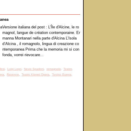
ranea
Versione italiana del post : L'Île d'Alcine, le ro
magnol, langue de création contemporaine. Er
manna Montanari nella parte d'Alcina L’Isola
d’Alcina , il romagnolo, lingua di creazione co
ntemporanea Prima che la memoria mi si con
fonda, vorrei rievocare...
losi
,
Luigi Lepri
,
Nevio Spadoni
,
romagnolo
,
Teatro
,
nna
,
Ravenne
,
Teatro Kismet Opera
,
Tonino Guerra
,