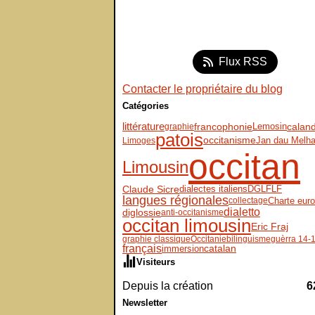
Flux RSS
Contacter le propriétaire du blog
Catégories
littérature
Lemosin
francophonie
calan
graphie
patois
occitanisme
Jan dau Melh
Limoges
occitan
Limousin
Claude Sicre
dialectes italiens
DGLFLF
langues régionales
Charte eur
collectage
dialetto
diglossie
anti-occitanisme
occitan limousin
Eric Fraj
graphie classique
Occitanie
bilinguisme
guèrra 14-
français
immersion
catalan
Visiteurs
Depuis la création
6
Newsletter