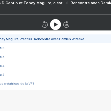
 DiCaprio et Tobey Maguire, c'est lui ! Rencontre avec Dam
bey Maguire, c'est lui ! Rencontre avec Damien Witecka
e 6
e 5
e 4
e 3
s créatrices de la VF !
e 2
e 1
e Mektoub My Love arrive enfin ! Rencontre avec Shaïn Boumedine et Sal