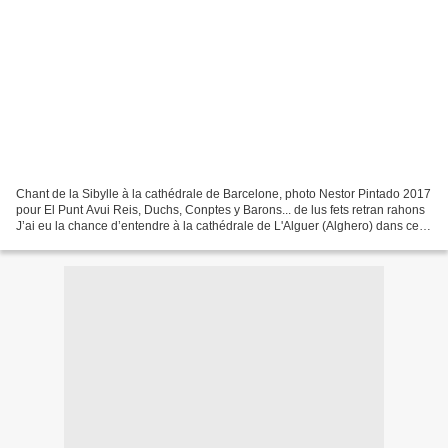
Chant de la Sibylle à la cathédrale de Barcelone, photo Nestor Pintado 2017
pour El Punt Avui Reis, Duchs, Conptes y Barons... de lus fets retran rahons
J’ai eu la chance d’entendre à la cathédrale de L'Alguer (Alghero) dans ce
bout de Sardaigne catalanophone,...