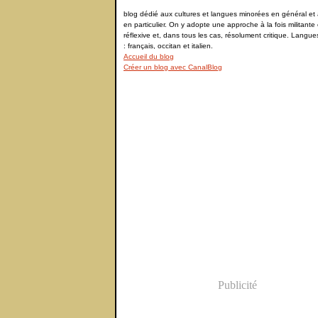
blog dédié aux cultures et langues minorées en général et à
en particulier. On y adopte une approche à la fois militante 
réflexive et, dans tous les cas, résolument critique. Langu
: français, occitan et italien.
Accueil du blog
Créer un blog avec CanalBlog
Publicité