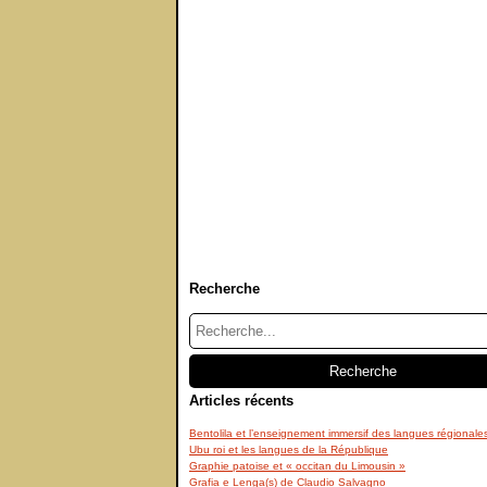
Recherche
Articles récents
Bentolila et l’enseignement immersif des langues régionale
Ubu roi et les langues de la République
Graphie patoise et « occitan du Limousin »
Grafia e Lenga(s) de Claudio Salvagno