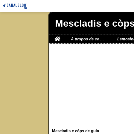
Mescladis e còps
Home
A propos de ce blog
Lemosin
Mescladis e còps de gula