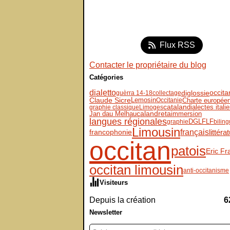
Flux RSS
Contacter le propriétaire du blog
Catégories
dialetto
diglossie
occit
guèrra 14-18
collectage
Claude Sicre
Lemosin
Charte europée
Occitanie
dialectes itali
catalan
graphie classique
Limoges
immersion
Jan dau Melhau
calandreta
langues régionales
DGLFLF
graphie
bilin
Limousin
français
littéra
francophonie
occitan
patois
Eric Fr
occitan limousin
anti-occitanisme
Visiteurs
Depuis la création
6
Newsletter