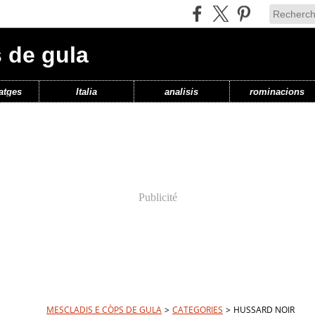
 de gula
atges
Italia
analisis
rominacions
Publicité
MESCLADIS E CÒPS DE GULA
>
CATEGORIES
>
HUSSARD NOIR