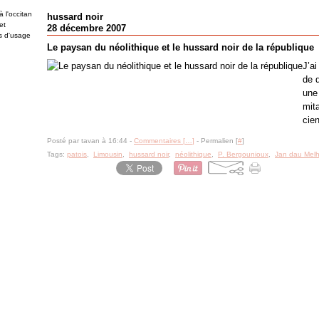
 l'occitan
hussard noir
et
28 décembre 2007
es d'usage
Le paysan du néolithique et le hussard noir de la république
J’a
de 
une
mita
cien
Posté par tavan à 16:44 -
Commentaires [
…
]
- Permalien [
#
]
Tags:
patois
,
Limousin
,
hussard noir
,
néolithique
,
P. Bergounioux
,
Jan dau Mel