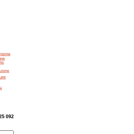
anisme
nne
ens
guisme
ture
aj
25 092