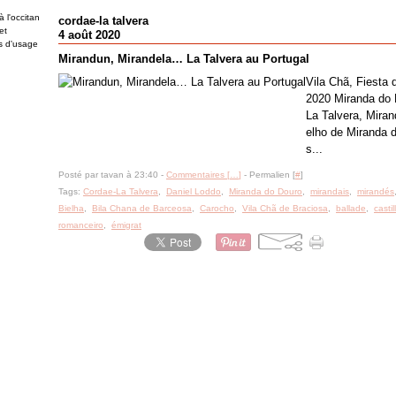
 l'occitan
cordae-la talvera
et
4 août 2020
es d'usage
Mirandun, Mirandela… La Talvera au Portugal
Vila Chã, Fiesta 
2020 Miranda do D
La Talvera, Mira
elho de Miranda 
s...
Posté par tavan à 23:40 -
Commentaires [
…
]
- Permalien [
#
]
Tags:
Cordae-La Talvera
,
Daniel Loddo
,
Miranda do Douro
,
mirandais
,
mirandés
Bielha
,
Bila Chana de Barceosa
,
Carocho
,
Vila Chã de Braciosa
,
ballade
,
castil
romanceiro
,
émigrat