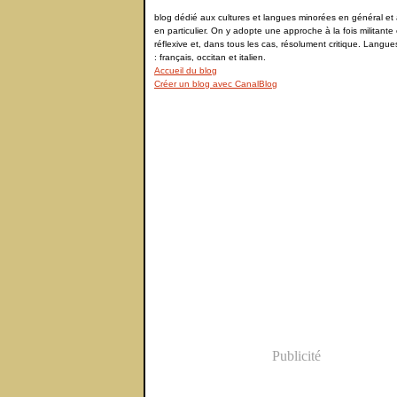
blog dédié aux cultures et langues minorées en général et à
en particulier. On y adopte une approche à la fois militante 
réflexive et, dans tous les cas, résolument critique. Langu
: français, occitan et italien.
Accueil du blog
Créer un blog avec CanalBlog
Publicité