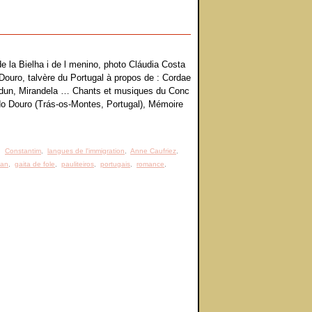
de la Bielha i de l menino, photo Cláudia Costa
ouro, talvère du Portugal à propos de : Cordae
ndun, Mirandela … Chants et musiques du Conc
do Douro (Trás-os-Montes, Portugal), Mémoire
,
Constantim
,
langues de l'immigration
,
Anne Caufriez
,
lan
,
gaita de fole
,
pauliteiros
,
portugais
,
romance
,