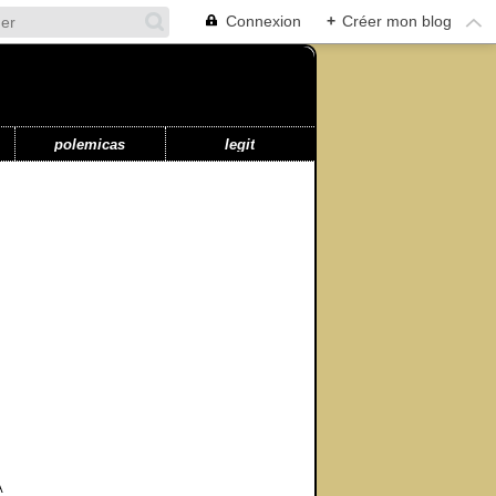
Connexion
+
Créer mon blog
polemicas
legit
A