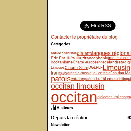
Flux RSS
Contacter le propriétaire du blog
Catégories
langues régiona
dialetto
anti-occitanisme
Eric Fraj
littérature
immersion
francophonie
col
dig
occitanisme
Charte européenne
calandreta
Limousin
Claude Sicre
DGLFLF
Limoges
français
Jan dau Me
graphie classique
Occitanie
patois
Lemosin
catalan
guèrra 14-18
biling
occitan limousin
occitan
dialectes italiens
gra
Visiteurs
Depuis la création
6
Newsletter