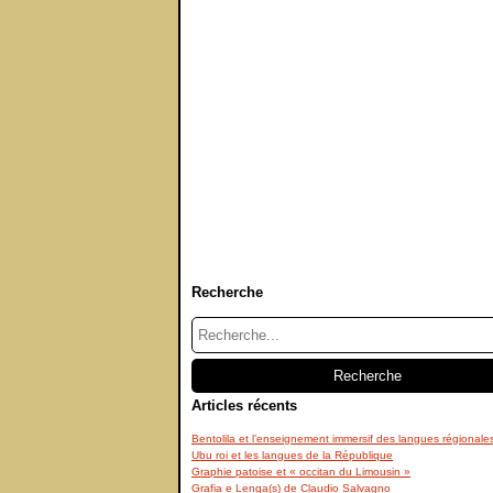
Recherche
Articles récents
Bentolila et l’enseignement immersif des langues régionale
Ubu roi et les langues de la République
Graphie patoise et « occitan du Limousin »
Grafia e Lenga(s) de Claudio Salvagno