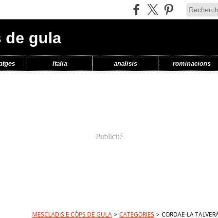
 de gula
atges
Italia
analisis
rominacions
Publicité
MESCLADIS E CÒPS DE GULA
>
CATEGORIES
>
CORDAE-LA TALVER