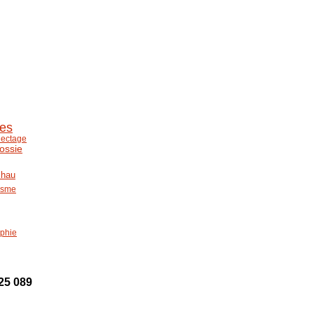
les
lectage
lossie
lhau
uisme
phie
25 089