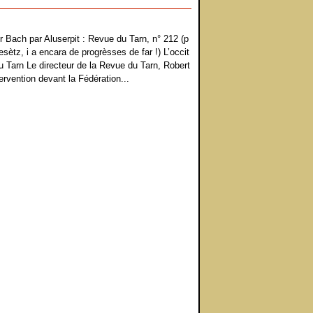
r Bach par Aluserpit : Revue du Tarn, n° 212 (p
esètz, i a encara de progrèsses de far !) L’occit
 Tarn Le directeur de la Revue du Tarn, Robert
ervention devant la Fédération...