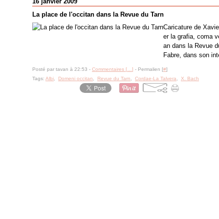
16 janvier 2009
La place de l'occitan dans la Revue du Tarn
Caricature de Xavie
er la grafia, coma v
an dans la Revue du
Fabre, dans son int
Posté par tavan à 22:53 -
Commentaires [
…
]
- Permalien [
#
]
Tags:
Albi
,
Domeni occitan
,
Revue du Tarn
,
Cordae-La Talvera
,
X. Bach