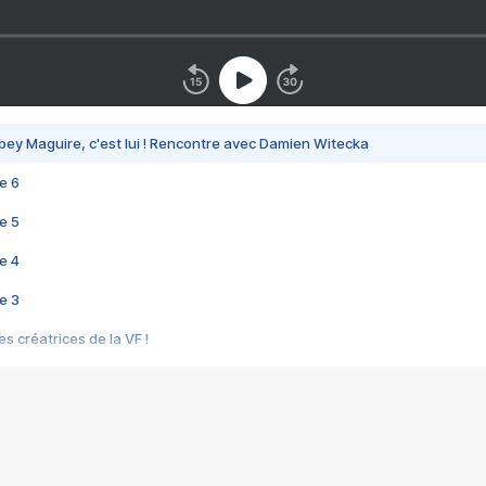
bey Maguire, c'est lui ! Rencontre avec Damien Witecka
e 6
e 5
e 4
e 3
s créatrices de la VF !
e 2
e 1
e Mektoub My Love arrive enfin ! Rencontre avec Shaïn Boumedine et Sal