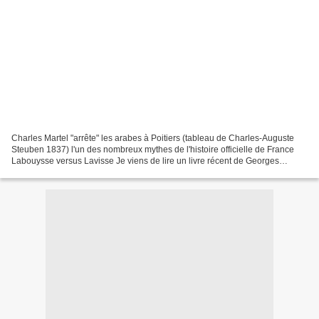
Charles Martel "arrête" les arabes à Poitiers (tableau de Charles-Auguste
Steuben 1837) l'un des nombreux mythes de l'histoire officielle de France
Labouysse versus Lavisse Je viens de lire un livre récent de Georges
Labouysse, Histoire de France. L’imposture....