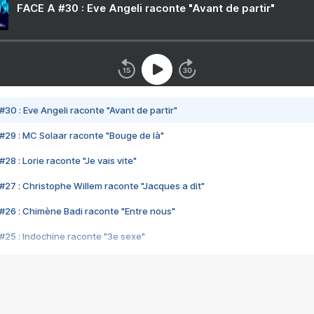
FACE A #30 : Eve Angeli raconte "Avant de partir"
#30 : Eve Angeli raconte "Avant de partir"
#29 : MC Solaar raconte "Bouge de là"
28 : Lorie raconte "Je vais vite"
#27 : Christophe Willem raconte "Jacques a dit"
#26 : Chimène Badi raconte "Entre nous"
#25 : Indochine raconte "3e sexe"
#24 : Zaho raconte "C'est chelou"
#23 : Patrick Bruel raconte "Au café des délices"
#22 : Kyo raconte "Le chemin"