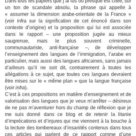
Dans tous les papiers que j’ai lus ou presque est citée, sur
un ton de scandale absolu, la phrase qui appelle à
« assumer la dimension arabe-orientale de la France »
(voir infra sur la signification de cet énoncé dans son
contexte d’origine) et la proposition qui lui est associée
dans le rapport – une proposition jugée au mieux
saugrenue, mais le plus souvent criminelle,
communautariste, anti-française –, de développer
l’enseignement des langues de l’immigration, l’arabe en
particulier, mais aussi des langues africaines, sans jamais
d’ailleurs qu’il ne soit dit, contrairement à toutes les
allégations à ce sujet, que toutes ces langues devraient
être mises sur le « même plan » que la langue française
(voir
infra
).
C’est à ces propositions en matière d'enseignement et de
valorisation des langues que je veux m’arrêter – désireux
de ne pas m’aventurer hors du champ de réflexion que je
me suis donné dans ce blog et de retenir la litanie
d’imprécations et d’injures qui me viennent à la bouche à
la lecture des tombereaux d’insanités contenus dans tous
ces articles qui parlent de ce rapport comme d’une