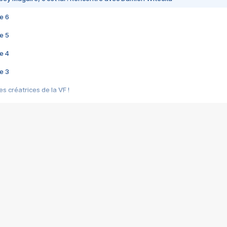
e 6
e 5
e 4
e 3
s créatrices de la VF !
e 2
e 1
e Mektoub My Love arrive enfin ! Rencontre avec Shaïn Boumedine et Sal
i : après Toni en famille
elle réalise le bouleversant Dites lui que je l'aime
ais ! Rencontre autour de Vie privée de Rebecca Zlotowski
 de Marguerite, Grave... Rencontre avec Ella Rumpf