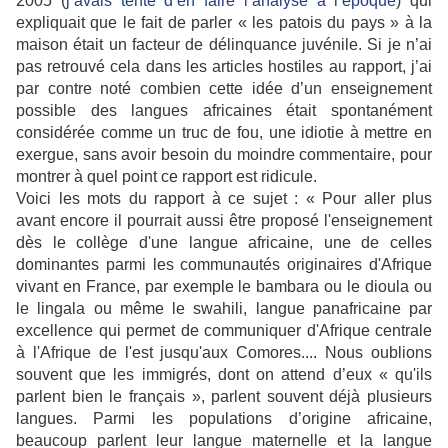
2005 (
j’avais tenté d’en faire l’analyse à l’époque
) qui
expliquait que le fait de parler « les patois du pays » à la
maison était un facteur de délinquance juvénile. Si je n’ai
pas retrouvé cela dans les articles hostiles au rapport, j’ai
par contre noté combien cette idée d’un enseignement
possible des langues africaines était spontanément
considérée comme un truc de fou, une idiotie à mettre en
exergue, sans avoir besoin du moindre commentaire, pour
montrer à quel point ce rapport est ridicule.
Voici les mots du rapport à ce sujet : « Pour aller plus
avant encore il pourrait aussi être proposé l'enseignement
dès le collège d'une langue africaine, une de celles
dominantes parmi les communautés originaires d'Afrique
vivant en France, par exemple le bambara ou le dioula ou
le lingala ou même le swahili, langue panafricaine par
excellence qui permet de communiquer d'Afrique centrale
à l'Afrique de l'est jusqu'aux Comores.... Nous oublions
souvent que les immigrés, dont on attend d’eux « qu'ils
parlent bien le français », parlent souvent déjà plusieurs
langues. Parmi les populations d’origine africaine,
beaucoup parlent leur langue maternelle et la langue