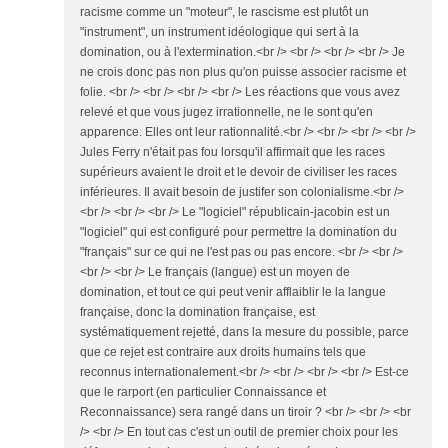
racisme comme un "moteur", le rascisme est plutôt un
"instrument", un instrument idéologique qui sert à la
domination, ou à l'extermination.<br /> <br /> <br /> <br /> Je
ne crois donc pas non plus qu'on puisse associer racisme et
folie. <br /> <br /> <br /> <br /> Les réactions que vous avez
relevé et que vous jugez irrationnelle, ne le sont qu'en
apparence. Elles ont leur rationnalité.<br /> <br /> <br /> <br />
Jules Ferry n'était pas fou lorsqu'il affirmait que les races
supérieurs avaient le droit et le devoir de civiliser les races
inférieures. Il avait besoin de justifer son colonialisme.<br />
<br /> <br /> <br /> Le "logiciel" républicain-jacobin est un
"logiciel" qui est configuré pour permettre la domination du
"français" sur ce qui ne l'est pas ou pas encore. <br /> <br />
<br /> <br /> Le français (langue) est un moyen de
domination, et tout ce qui peut venir afflaiblir le la langue
française, donc la domination française, est
systématiquement rejetté, dans la mesure du possible, parce
que ce rejet est contraire aux droits humains tels que
reconnus internationalement.<br /> <br /> <br /> <br /> Est-ce
que le rarport (en particulier Connaissance et
Reconnaissance) sera rangé dans un tiroir ? <br /> <br /> <br
/> <br /> En tout cas c'est un outil de premier choix pour les