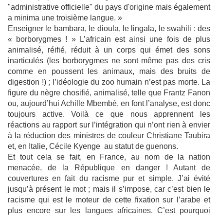
"administrative officielle" du pays d'origine mais également
a minima une troisième langue. »
Enseigner le bambara, le dioula, le lingala, le swahili : des
« borborygmes ! » L’africain est ainsi une fois de plus
animalisé, réifié, réduit à un corps qui émet des sons
inarticulés (les borborygmes ne sont même pas des cris
comme en poussent les animaux, mais des bruits de
digestion !) ; l’idéologie du zoo humain n’est pas morte. La
figure du nègre chosifié, animalisé, telle que Frantz Fanon
ou, aujourd’hui Achille Mbembé, en font l’analyse, est donc
toujours active. Voilà ce que nous apprennent les
réactions au rapport sur l’intégration qui n’ont rien à envier
à la réduction des ministres de couleur Christiane Taubira
et,
en Italie,
Cécile Kyenge au statut de guenons.
Et tout cela se fait, en France, au nom de la nation
menacée, de la République en danger ! Autant de
couvertures en fait du racisme pur et simple. J’ai évité
jusqu’à présent le mot ; mais il s’impose, car c’est bien le
racisme qui est le moteur de cette fixation sur l’arabe et
plus encore sur les langues africaines. C’est pourquoi