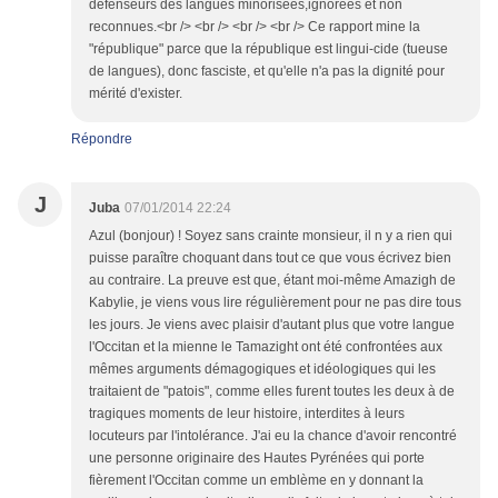
défenseurs des langues minorisées,ignorées et non
reconnues.<br /> <br /> <br /> <br /> Ce rapport mine la
"république" parce que la république est lingui-cide (tueuse
de langues), donc fasciste, et qu'elle n'a pas la dignité pour
mérité d'exister.
Répondre
J
Juba
07/01/2014 22:24
Azul (bonjour) ! Soyez sans crainte monsieur, il n y a rien qui
puisse paraître choquant dans tout ce que vous écrivez bien
au contraire. La preuve est que, étant moi-même Amazigh de
Kabylie, je viens vous lire régulièrement pour ne pas dire tous
les jours. Je viens avec plaisir d'autant plus que votre langue
l'Occitan et la mienne le Tamazight ont été confrontées aux
mêmes arguments démagogiques et idéologiques qui les
traitaient de "patois", comme elles furent toutes les deux à de
tragiques moments de leur histoire, interdites à leurs
locuteurs par l'intolérance. J'ai eu la chance d'avoir rencontré
une personne originaire des Hautes Pyrénées qui porte
fièrement l'Occitan comme un emblème en y donnant la