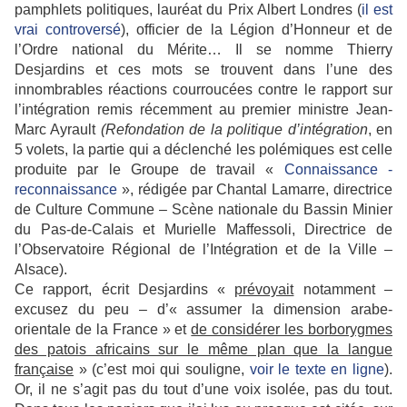
pamphlets politiques, lauréat du Prix Albert Londres (
il est
vrai controversé
), officier de la Légion d’Honneur et de
l’Ordre national du Mérite… Il se nomme Thierry
Desjardins et ces mots se trouvent dans l’une des
innombrables réactions courroucées contre le rapport sur
l’intégration remis récemment au premier ministre Jean-
Marc Ayrault
(Refondation de la politique d’intégration
, en
5 volets, la partie
qui a déclenché les polémiques est celle
produite par le Groupe de travail «
Connaissance -
reconnaissance
», rédigée par Chantal Lamarre, directrice
de Culture Commune – Scène nationale du Bassin Minier
du Pas-de-Calais et Murielle Maffessoli, Directrice de
l’Observatoire Régional de l’Intégration et de la Ville –
Alsace).
Ce rapport, écrit Desjardins «
prévoyait
notamment –
excusez du peu – d’« assumer la dimension arabe-
orientale de la France » et
de considérer les borborygmes
des patois africains sur le même plan que la langue
française
» (c’est moi qui souligne,
voir le texte en ligne
).
Or, il ne s’agit pas du tout d’une voix isolée, pas du tout.