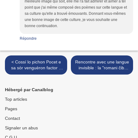
meilleure image qui soit, elle me l'a fait admirer et aimer à tel
point que j'ai même composé des poèmes sur cette langue et
sa culture qu'elle a trouvé émouvants. Donnant vous-mêmes
une bonne image de cette culture, je vous souhaite une
bonne continuation.
Répondre
< Cossí lo pichon Pocet e
Rencontre avec une langue
sa sòr venguèron factor e
invisible : la "romani čib"
coturièra
(dialecte manouche) >
Hébergé par Canalblog
Top articles
Pages
Contact
Signaler un abus
C.G.U.