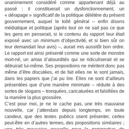
unanimement considéré comme appartenant déjà au
passé : il constituerait un dysfonctionnement, un
« dérapage » significatif de la politique délétère du présent
gouvernement, auquel le tollé général – enfin disons
médiatique et politique (après tout on ne sait pas ce que
les gens en penserait, si le contenu du rapport leur était
exposé avec un minimum d’objectivité, et si bien sûr on
leur demandait leur avis)
–
, aurait mis aussitôt bon ordre.
Le rapport est ainsi présenté comme une sorte de monstre
mort-né, un amas d’absurdités qui se ridiculiserait et se
détruirait lui-même. Ses propositions ne méritent donc pas
même d’être discutées, et de fait elles ne le sont jamais,
dans les papiers que j’ai pu lire. Elles ne sont d’ailleurs
présentées que d’une manière minimale – réduite à des
sortes de slogans – tronquées, caricaturées et falsifiées de
la manière la plus grossière.
C’est pour moi, je ne le cache pas, une très mauvaise
nouvelle, car j’attendais depuis longtemps, en toute
candeur, que des textes publics osent présenter, certes
peut-être en d’autres termes, des propositions similaires ;