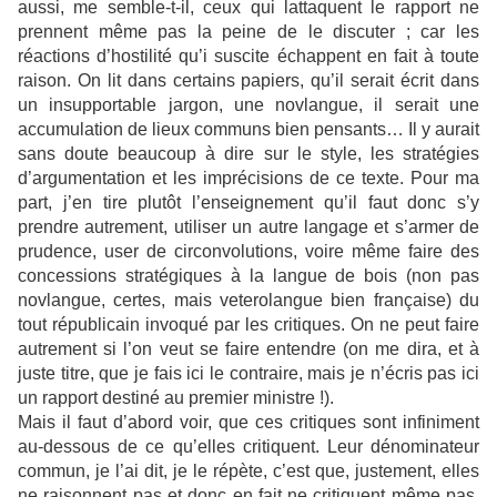
aussi, me semble-t-il, ceux qui lattaquent le rapport ne
prennent même pas la peine de le discuter ; car les
réactions d’hostilité qu’i suscite échappent en fait à toute
raison. On lit dans certains papiers, qu’il serait écrit dans
un insupportable jargon, une novlangue
,
il serait une
accumulation de lieux communs bien pensants… Il y aurait
sans doute beaucoup à dire sur le style, les stratégies
d’argumentation et les imprécisions de ce texte. Pour ma
part, j’en tire plutôt l’enseignement qu’il faut donc s’y
prendre autrement, utiliser un autre langage et s’armer de
prudence, user de circonvolutions, voire même faire des
concessions stratégiques à la langue de bois (non pas
novlangue, certes, mais veterolangue bien française) du
tout républicain invoqué par les critiques. On ne peut faire
autrement si l’on veut se faire entendre (on me dira, et à
juste titre, que je fais ici le contraire, mais je n’écris pas ici
un rapport destiné au premier ministre !).
Mais il faut d’abord voir, que ces critiques sont infiniment
au-dessous de ce qu’elles critiquent. Leur dénominateur
commun, je l’ai dit, je le répète, c’est que, justement, elles
ne raisonnent pas et donc en fait ne critiquent même pas,