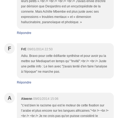
leurs petits ».<br /> <br /> <br /> <br /> J'avais envie d'écrire
par dérision que Desjardins est un encyclopédiste de la
connerie. Mais Achille Mbembe est plus juste avec ses
expressions « troubles mentaux » et « dimension
hallucinatoire, paranoïaque et phobique. »
Répondre
F
FrE
09/01/2014 22:50
Adiu. Bravo pour cette édifiante synthèse et pour avoir pu la
mettre sur Mediapart en temps qu' "Invité".<br /> <br /> Juste
une petite info : Le lien avec "j'avais tenté d'en faire l'analyse
à l'époque" ne marche pas.
Répondre
A
Alwenn
09/01/2014 15:06
"c’est bien le racisme qui est le moteur de cette fixation sur
l’arabe et plus encore sur les langues africaines."<br /> <br />
<br /> <br /> Je ne crois pas qu'on puisse considéré le