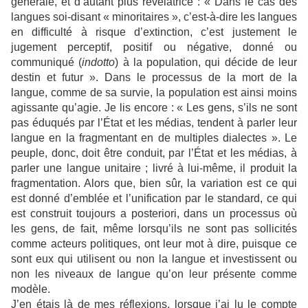
générale, et d’autant plus révélatrice : « Dans le cas des
langues soi-disant « minoritaires », c’est-à-dire les langues
en difficulté à risque d’extinction, c’est justement le
jugement perceptif, positif ou négative, donné ou
communiqué (
indotto
) à la population, qui décide de leur
destin et futur ». Dans le processus de la mort de la
langue, comme de sa survie, la population est ainsi moins
agissante qu’agie. Je lis encore : « Les gens, s’ils ne sont
pas éduqués par l’État et les médias, tendent à parler leur
langue en la fragmentant en de multiples dialectes ». Le
peuple, donc, doit être conduit, par l’État et les médias, à
parler une langue unitaire ; livré à lui-même, il produit la
fragmentation. Alors que, bien sûr, la variation est ce qui
est donné d’emblée et l’unification par le standard, ce qui
est construit toujours a posteriori, dans un processus où
les gens, de fait, même lorsqu’ils ne sont pas sollicités
comme acteurs politiques, ont leur mot à dire, puisque ce
sont eux qui utilisent ou non la langue et investissent ou
non les niveaux de langue qu’on leur présente comme
modèle.
J’en étais là de mes réflexions, lorsque j’ai lu le compte