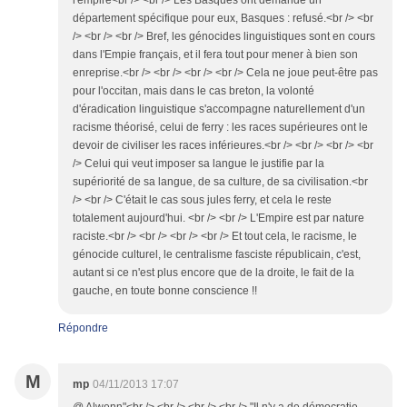
l'empire<br /> <br /> Les Basques ont demandé un
département spécifique pour eux, Basques : refusé.<br /> <br
/> <br /> <br /> Bref, les génocides linguistiques sont en cours
dans l'Empie français, et il fera tout pour mener à bien son
enreprise.<br /> <br /> <br /> <br /> Cela ne joue peut-être pas
pour l'occitan, mais dans le cas breton, la volonté
d'éradication linguistique s'accompagne naturellement d'un
racisme théorisé, celui de ferry : les races supérieures ont le
devoir de civiliser les races inférieures.<br /> <br /> <br /> <br
/> Celui qui veut imposer sa langue le justifie par la
supériorité de sa langue, de sa culture, de sa civilisation.<br
/> <br /> C'était le cas sous jules ferry, et cela le reste
totalement aujourd'hui. <br /> <br /> L'Empire est par nature
raciste.<br /> <br /> <br /> <br /> Et tout cela, le racisme, le
génocide culturel, le centralisme fasciste républicain, c'est,
autant si ce n'est plus encore que de la droite, le fait de la
gauche, en toute bonne conscience !!
Répondre
M
mp
04/11/2013 17:07