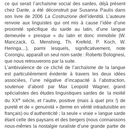
ce qui serait l’archaïsme social des sardes, déjà présent
chez Dante, a été déconstruit par Susanna Paulis dans
son livre de 2006
La
Costruzione dell’identità
. L’auteure
renvoie aux linguistes qui ont mis à cause l’idée d’une
proximité spécifique du sarde au latin, d’une langue
demeurée « presque » du latin et donc immobile (W.
Manczack, G. Menshing, Th. Krefeld, P. Koch, W.
Heringa…), parmi lesquels, significativement, note
Corongiu, apparaît un seul nom sarde : Roberto Bolognesi,
que nous retrouverons par la suite.
L’ambivalence de ce cliché de l’archaïsme de la langue
est particulièrement évidente à travers les deux idées
associées, l’une négative d’incapacité à l’abstraction,
soutenue d’abord par Max Leopold Wagner, grand
spécialistes des études linguistiques sardes de la moitié
e
du XX
siècle, et l’autre, positive (mais à quel prix !) de
pureté et de «
genuinità
» (terme en vérité intraduisible en
français) ou d’authenticité ; la seule « vraie » langue sarde
étant celle des paysans et des bergers (nous connaissons
nous-mêmes la nostalgie ruraliste d’une grande partie de