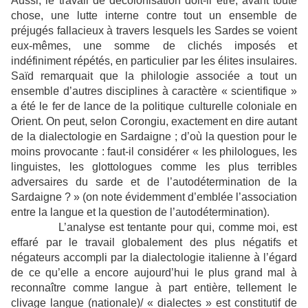
Aussi, le travail de décolonisation doit-il être, avant toute
chose, une lutte interne contre tout un ensemble de
préjugés fallacieux à travers lesquels les Sardes se voient
eux-mêmes, une somme de clichés imposés et
indéfiniment répétés, en particulier par les élites insulaires.
Saïd remarquait que la philologie associée a tout un
ensemble d’autres disciplines à caractère « scientifique »
a été le fer de lance de la politique culturelle coloniale en
Orient. On peut, selon Corongiu, exactement en dire autant
de la dialectologie en Sardaigne ; d’où la question pour le
moins provocante : faut-il considérer « les philologues, les
linguistes, les glottologues comme les plus terribles
adversaires du sarde et de l’autodétermination de la
Sardaigne ? » (on note évidemment d’emblée l’association
entre la langue et la question de l’autodétermination).
L’analyse est tentante pour qui, comme moi, est
effaré par le travail globalement des plus négatifs et
négateurs accompli par la dialectologie italienne à l’égard
de ce qu’elle a encore aujourd’hui le plus grand mal à
reconnaître comme langue à part entière, tellement le
clivage langue (nationale)/ « dialectes » est constitutif de