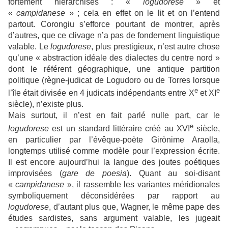
fortement hiérarchisés : «
logudorese
» et
«
campidanese
» ; cela en effet on le lit et on l’entend
partout. Corongiu s’efforce pourtant de montrer, après
d’autres, que ce clivage n’a pas de fondement linguistique
valable. Le
logudorese
, plus prestigieux, n’est autre chose
qu’une « abstraction idéale des dialectes du centre nord »
dont le référent géographique, une antique partition
politique (règne-judicat de Logudoro ou de Torres lorsque
e
e
l’île était divisée en 4 judicats indépendants entre X
et XI
siècle), n’existe plus.
Mais surtout, il n’est en fait parlé nulle part, car le
e
logudorese
est un standard littéraire créé au XVI
siècle,
en particulier par l’évêque-poète Girònime Araolla,
longtemps utilisé comme modèle pour l’expression écrite.
Il est encore aujourd’hui la langue des joutes poétiques
improvisées (
gare de poesia
). Quant au soi-disant
«
campidanese
», il rassemble les variantes méridionales
symboliquement déconsidérées par rapport au
logudorese
, d’autant plus que, Wagner, le même pape des
études sardistes, sans argument valable, les jugeait