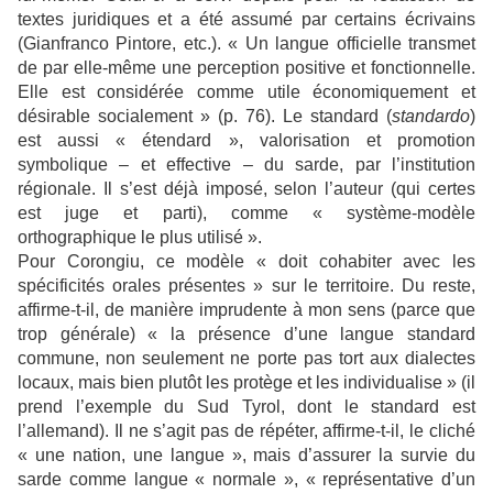
textes juridiques et a été assumé par certains écrivains
(Gianfranco Pintore, etc.). « Un langue officielle transmet
de par elle-même une perception positive et fonctionnelle.
Elle est considérée comme utile économiquement et
désirable socialement » (p. 76). Le standard (
standardo
)
est aussi « étendard », valorisation et promotion
symbolique – et effective – du sarde, par l’institution
régionale. Il s’est déjà imposé, selon l’auteur (qui certes
est juge et parti), comme « système-modèle
orthographique le plus utilisé ».
Pour Corongiu, ce modèle « doit cohabiter avec les
spécificités orales présentes » sur le territoire. Du reste,
affirme-t-il, de manière imprudente à mon sens (parce que
trop générale) « la présence d’une langue standard
commune, non seulement ne porte pas tort aux dialectes
locaux, mais bien plutôt les protège et les individualise » (il
prend l’exemple du Sud Tyrol, dont le standard est
l’allemand). Il ne s’agit pas de répéter, affirme-t-il, le cliché
« une nation, une langue », mais d’assurer la survie du
sarde comme langue « normale », « représentative d’un