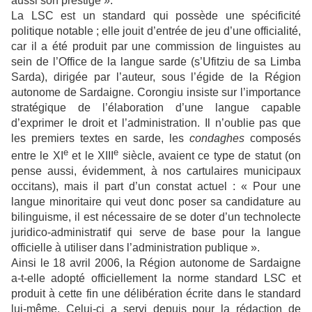
aussi son prestige ».
La LSC est un standard qui possède une spécificité
politique notable ; elle jouit d’entrée de jeu d’une officialité,
car il a été produit par une commission de linguistes au
sein de l’Office de la langue sarde (s’Ufitziu de sa Limba
Sarda), dirigée par l’auteur, sous l’égide de la Région
autonome de Sardaigne. Corongiu insiste sur l’importance
stratégique de l’élaboration d’une langue capable
d’exprimer le droit et l’administration. Il n’oublie pas que
les premiers textes en sarde, les
condaghes
composés
e
e
entre le XI
et le XIII
siècle, avaient ce type de statut (on
pense aussi, évidemment, à nos cartulaires municipaux
occitans), mais il part d’un constat actuel : « Pour une
langue minoritaire qui veut donc poser sa candidature au
bilinguisme, il est nécessaire de se doter d’un technolecte
juridico-administratif qui serve de base pour la langue
officielle à utiliser dans l’administration publique ».
Ainsi le 18 avril 2006, la Région autonome de Sardaigne
a-t-elle adopté officiellement la norme standard
LSC
et
produit à cette fin une délibération écrite dans le standard
lui-même. Celui-ci a servi depuis pour la rédaction de