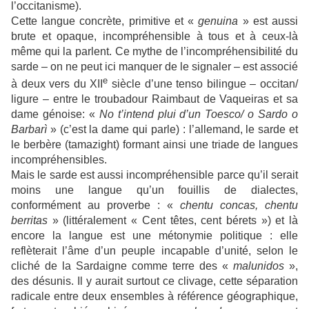
l’occitanisme).
Cette langue concrète, primitive et «
genuina
» est aussi
brute et opaque, incompréhensible à tous et à ceux-là
même qui la parlent. Ce mythe de l’incompréhensibilité du
sarde – on ne peut ici manquer de le signaler – est associé
e
à deux vers du XII
siècle d’une tenso bilingue – occitan/
ligure – entre le troubadour Raimbaut de Vaqueiras et sa
dame génoise: «
No t’intend plui d’un Toesco/ o Sardo o
Barbarì
» (c’est la dame qui parle) : l’allemand, le sarde et
le berbère (tamazight) formant ainsi une triade de langues
incompréhensibles.
Mais le sarde est aussi incompréhensible parce qu’il serait
moins une langue qu’un fouillis de dialectes,
conformément au proverbe : «
chentu concas, chentu
berritas
» (littéralement « Cent têtes, cent bérets ») et là
encore la langue est une métonymie politique : elle
reflèterait l’âme d’un peuple incapable d’unité, selon le
cliché de la Sardaigne comme terre des «
malunidos
»,
des désunis. Il y aurait surtout ce clivage, cette séparation
radicale entre deux ensembles à référence géographique,