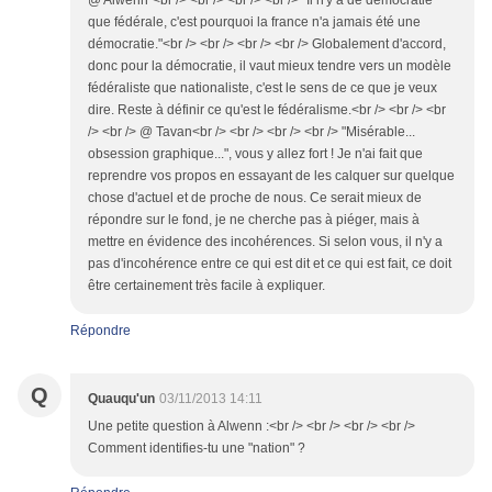
@ Alwenn"<br /> <br /> <br /> <br /> "Il n'y a de démocratie
que fédérale, c'est pourquoi la france n'a jamais été une
démocratie."<br /> <br /> <br /> <br /> Globalement d'accord,
donc pour la démocratie, il vaut mieux tendre vers un modèle
fédéraliste que nationaliste, c'est le sens de ce que je veux
dire. Reste à définir ce qu'est le fédéralisme.<br /> <br /> <br
/> <br /> @ Tavan<br /> <br /> <br /> <br /> "Misérable...
obsession graphique...", vous y allez fort ! Je n'ai fait que
reprendre vos propos en essayant de les calquer sur quelque
chose d'actuel et de proche de nous. Ce serait mieux de
répondre sur le fond, je ne cherche pas à piéger, mais à
mettre en évidence des incohérences. Si selon vous, il n'y a
pas d'incohérence entre ce qui est dit et ce qui est fait, ce doit
être certainement très facile à expliquer.
Répondre
Q
Quauqu'un
03/11/2013 14:11
Une petite question à Alwenn :<br /> <br /> <br /> <br />
Comment identifies-tu une "nation" ?