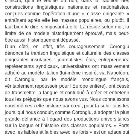
s’inscrit, qu’il le veuille ou non, dans la tradition des
constructions linguistiques nationales et nationalistes,
conçues comme l’opération d’une « classe dirigeante »
entraînant après elle les masses populaires, ou plutôt, il
faut bien le dire, s’imposant à elle. Là réside selon moi, la
limite de ce modèle historiquement éprouvé, mais peut-
être aussi, historiquement dépassé.
D’un côté, en effet, très courageusement, Corongiu
dénonce la trahison linguistique et culturelle des classes
dirigeantes insulaires : journalistes, élus, entrepreneurs,
représentants syndicaux, universitaires ont massivement
adhéré au modèle italien (lui-même inspiré, via Napoléon,
dit Carongiu, par le modèle monolingue français,
véritablement repoussoir pour l'Europe entière), ont cessé
de transmettre la langue et contribué à créer et entretenir
tous les préjugés que nous avons vus. Nous connaissons
nous-mêmes cette histoire par cœur, pour la subir tous les
jours, qui nous conduit, comme Corongiu, à adopter la plus
grande défiance à l’égard des productions universitaires
sur la langue et l’histoire des classes populaires. « Forts
avec les faibles et faibles avec les forts » est un adage qui