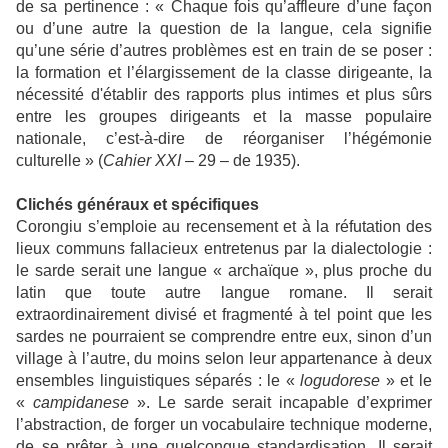
de sa pertinence : « Chaque fois qu’affleure d’une façon
ou d’une autre la question de la langue, cela signifie
qu’une série d’autres problèmes est en train de se poser :
la formation et l’élargissement de la classe dirigeante, la
nécessité d'établir des rapports plus intimes et plus sûrs
entre les groupes dirigeants et la masse populaire
nationale, c’est-à-dire de réorganiser l’hégémonie
culturelle » (
Cahier XXI
– 29 – de 1935).
Clichés généraux et spécifiques
Corongiu s’emploie au recensement et à la réfutation des
lieux communs fallacieux entretenus par la dialectologie :
le sarde serait une langue « archaïque », plus proche du
latin que toute autre langue romane. Il serait
extraordinairement divisé et fragmenté à tel point que les
sardes ne pourraient se comprendre entre eux, sinon d’un
village à l’autre, du moins selon leur appartenance à deux
ensembles linguistiques séparés : le «
logudorese
» et le
«
campidanese
». Le sarde serait incapable d’exprimer
l’abstraction, de forger un vocabulaire technique moderne,
de se prêter à une quelconque standardisation. Il serait