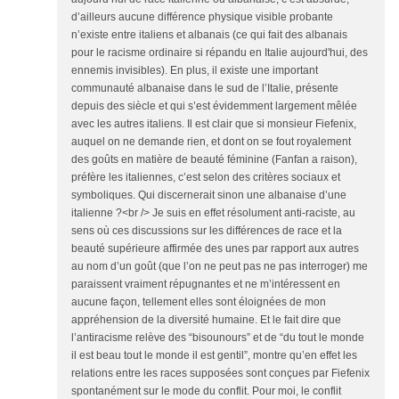
d’ailleurs aucune différence physique visible probante
n’existe entre italiens et albanais (ce qui fait des albanais
pour le racisme ordinaire si répandu en Italie aujourd'hui, des
ennemis invisibles). En plus, il existe une important
communauté albanaise dans le sud de l’Italie, présente
depuis des siècle et qui s’est évidemment largement mêlée
avec les autres italiens. Il est clair que si monsieur Fiefenix,
auquel on ne demande rien, et dont on se fout royalement
des goûts en matière de beauté féminine (Fanfan a raison),
préfère les italiennes, c’est selon des critères sociaux et
symboliques. Qui discernerait sinon une albanaise d’une
italienne ?<br /> Je suis en effet résolument anti-raciste, au
sens où ces discussions sur les différences de race et la
beauté supérieure affirmée des unes par rapport aux autres
au nom d’un goût (que l’on ne peut pas ne pas interroger) me
paraissent vraiment répugnantes et ne m’intéressent en
aucune façon, tellement elles sont éloignées de mon
appréhension de la diversité humaine. Et le fait dire que
l’antiracisme relève des “bisounours” et de “du tout le monde
il est beau tout le monde il est gentil”, montre qu’en effet les
relations entre les races supposées sont conçues par Fiefenix
spontanément sur le mode du conflit. Pour moi, le conflit