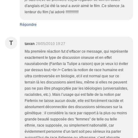
d'anglais et j'ai été la seul a avoir aimé le film .Ce silence ;la
lenteur du film j'ai adoré !!!!!!!!!!!!!!
Répondre
T
tavan
28/05/2010 19:27
Ma première réaction fut d’effacer ce message, qui représente
exactement le type de discussion oiseuse et en effet
nauséabonde (Fanfan la Tulipe a raison) que je veux ici éviter
par dessus tout.<br /> Certes la notion de race humaine est
ultra controversée en biologie, et il est normal que sur ce
terrain là les discussions aient lieu, même si elles ne peuvent
pas ne pas être phagocytée par les idéologies (universalistes,
racialistes, etc.). Mais l’usage qui est faite de la notion par
Fiefenix ne laisse aucun doute, elle est forcément raciste et
absolument déconnectée des discussions sérieuses sur la
génétique : il considère la race par rapport à la plus ou moins
grande beauté supposée des “femmes” de telle ou telle
ethnie, race supposée, ou simplement nationalité, car
évidemment personne d’un tant soit peu sérieux ira parler
aujourd’hui de race italienne ou albanaise; c’est absurde,