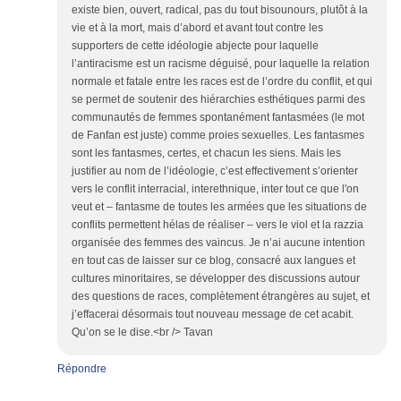
existe bien, ouvert, radical, pas du tout bisounours, plutôt à la
vie et à la mort, mais d’abord et avant tout contre les
supporters de cette idéologie abjecte pour laquelle
l’antiracisme est un racisme déguisé, pour laquelle la relation
normale et fatale entre les races est de l’ordre du conflit, et qui
se permet de soutenir des hiérarchies esthétiques parmi des
communautés de femmes spontanément fantasmées (le mot
de Fanfan est juste) comme proies sexuelles. Les fantasmes
sont les fantasmes, certes, et chacun les siens. Mais les
justifier au nom de l’idéologie, c’est effectivement s’orienter
vers le conflit interracial, interethnique, inter tout ce que l'on
veut et – fantasme de toutes les armées que les situations de
conflits permettent hélas de réaliser – vers le viol et la razzia
organisée des femmes des vaincus. Je n’ai aucune intention
en tout cas de laisser sur ce blog, consacré aux langues et
cultures minoritaires, se développer des discussions autour
des questions de races, complètement étrangères au sujet, et
j’effacerai désormais tout nouveau message de cet acabit.
Qu’on se le dise.<br /> Tavan
Répondre