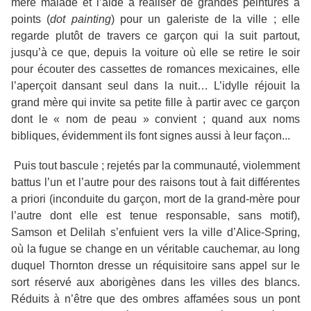
mère malade et l’aide à réaliser de grandes peintures à
points (
dot painting
) pour un galeriste de la ville ; elle
regarde plutôt de travers ce garçon qui la suit partout,
jusqu’à ce que, depuis la voiture où elle se retire le soir
pour écouter des cassettes de romances mexicaines, elle
l’aperçoit dansant seul dans la nuit… L’idylle réjouit la
grand mère qui invite sa petite fille à partir avec ce garçon
dont le « nom de peau » convient ; quand aux noms
bibliques, évidemment ils font signes aussi à leur façon...
Puis tout bascule ; rejetés par la communauté, violemment
battus l’un et l’autre pour des raisons tout à fait différentes
a priori (inconduite du garçon, mort de la grand-mère pour
l’autre dont elle est tenue responsable, sans motif),
Samson et Delilah s’enfuient vers la ville d’Alice-Spring,
où la fugue se change en un véritable cauchemar, au long
duquel Thornton dresse un réquisitoire sans appel sur le
sort réservé aux aborigènes dans les villes des blancs.
Réduits à n’être que des ombres affamées sous un pont