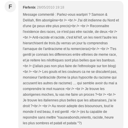
F
Fiefenix
28/05/2010 19:18
Message commenté : Parlez-vous warlpiri ? Samson &
Delilah, film aborigène<br /> <br /> J'ai dit indienne du Nord et
d'une (je peux etre plus precis)<br /> <br /> Reconnaitre
l'existence des races, ce n'est pas etre raciste, de deux.<br />
<br /> Anti-raciste et raciste, c'est kif kif, un les nient l'autre les
hierarchisent de trois.(tu verras un jour tu comprendras
l'arnaque de l'antiracisme et tu remercieras)<br /> <br /> T'es
gentil je connais les differences entre ethnies de meme race,
et je reitere les nilothiques sont plus belles que les bantous.
<br /> (j'allais pas non plus faire de l'ethnologie sur ton blog)
<br /> <br /> Les gouts et les couleurs ca ne se discutent pas,
monsieur l'antiraciste (forme la plus hypocrite du racisme qui
accusent les autres de racisme) .... qui semble avoir du mal a
comprendre le mot nuance.<br /> <br /> Je trouve les
aborigenes moches, tu vas me faire un proces ?<br /> <br />
Je trouve les italiennes plus belles que les albanaises, j'ai le
droit ?<br /> <br /> Au revoir adepte des bisounours, tout le
monde il est beau, il est gentil .<br /> (es tu capable de
repondre sans mettre "nauseabonds,relents, raciste, heure
les plus sombres et patati et patata "?)