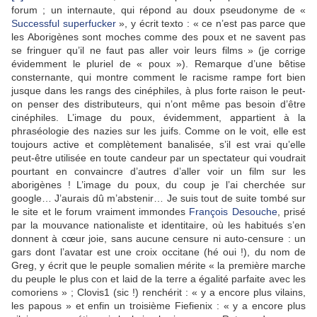
forum ; un internaute, qui répond au doux pseudonyme de «
Successful superfucker
», y écrit texto : « ce n’est pas parce que
les Aborigènes sont moches comme des poux et ne savent pas
se fringuer qu’il ne faut pas aller voir leurs films » (je corrige
évidemment le pluriel de « poux »). Remarque d’une bêtise
consternante, qui montre comment le racisme rampe fort bien
jusque dans les rangs des cinéphiles, à plus forte raison le peut-
on penser des distributeurs, qui n’ont même pas besoin d’être
cinéphiles. L’image du poux, évidemment, appartient à la
phraséologie des nazies sur les juifs. Comme on le voit, elle est
toujours active et complètement banalisée, s’il est vrai qu’elle
peut-être utilisée en toute candeur par un spectateur qui voudrait
pourtant en convaincre d’autres d’aller voir un film sur les
aborigènes ! L’image du poux, du coup je l’ai cherchée sur
google… J’aurais dû m’abstenir… Je suis tout de suite tombé sur
le site et le forum vraiment immondes
François Desouche
, prisé
par la mouvance nationaliste et identitaire, où les habitués s’en
donnent à cœur joie, sans aucune censure ni auto-censure : un
gars dont l’avatar est une croix occitane (hé oui !), du nom de
Greg, y écrit que le peuple somalien mérite « la première marche
du peuple le plus con et laid de la terre a égalité parfaite avec les
comoriens » ; Clovis1 (sic !) renchérit : « y a encore plus vilains,
les papous » et enfin un troisième Fiefienix : « y a encore plus