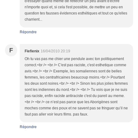
d'essayer quand même de réfléchir un peu avant d'écrire
n'importe quoi et, si cela t'est possible, de mettre un peu en
question tes fausses évidences esthétiques et tout ce qu'elles
charrient...
Répondre
F
Fiefienix
16/04/2010 20:19
Oh tu vas pas me chier une pendule avec ton politiquement
correct.<br /> <br /> C'est pas raciste, c'est esthetique comme
avis.<br /> <br /> Exemple, les somaliennes sont de belles
femmes, les centrafricaines beaucoup moins.<br /> Pourtant
les deux sont noires.<br /> <br /> Sinon les plus jolies femmes
sont les indiennes du nord.<br /> <br /> Tu vois que je ne suis
pas raciste, enfin raciste antiraciste c'est du pareil au meme.
<br /> <br /> ce n’est pas parce que les Aborigènes sont
moches comme des poux et ne savent pas se fringuer qu’il ne
faut pas aller voir leurs films. pas faux.
Répondre