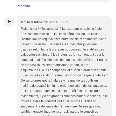
Répondre
F
fanfan la tulipe
20/04/2010 12:09
Fiefienix<br /> Tes avis esthétiques puent le racisme à plein
nez, comme le reste de tes considérations, en particulier
l'affirmation de l'équivalence entre raciste et antiraciste. Sans
parler du sexisme ! Tu trouves les unes plus jolies que
d'autres selon leurs leurs races supposées. Tu établies des
catégories raciales : là les indiennes (en confondant pour le
coup nationalité et ethnies : rien de plsu diversifié que l'Inde à
ce propos), là les centre-africaines (idem), là les
esquimaudes, là les aborigènes, et puis tu hiérarchises : plus
ou moins jolies et donc laides... en fonction de quels critères ?
De tes propres goûts ? Mais sache que de tes goûts en
matière de beauté féminine ordonnée selon de tes fantasmes
raciaux, nous n'avons rien à faire. Et réfléchis au fait que,
évidemment, il y a de grandes chances pour que celles que tu
trouves laides te trouvent tout aussi moches... Elles ont
simplement la décence de n'en rien dire. Je sais que c'est
terriblement politiquement correct, mais je te conseilles