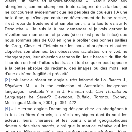
vilains, un métis sri lankais-aborigene ». Retour donc aux
aborigènes, comme champions toute catégorie de la laideur, où
ne concourrent évidemment que les peuples de couleurs ! A une
belle âme, qui s’indigne contre ce déversement de haine raciste,
il est répondu froidement et simplement « à la fois tu es sur F.
Desouche ». Je suis là à me demander si je vais gerber le
réveillon sur mon écran, et je vois (si ce n’est pas de l’intox) que
nous sommes plus de 600 en ligne à profiter des bonnes saillies
de Greg, Clovis et Fiefenix sur les poux aborigènes et autres
cloportes somaliennes. Les obsessions racialistes, on le voit, ne
changent pas, leur abjection est sans fin, les « héros » du film de
Thornton en font d’ailleurs les frais, et tout ce qu’on peut opposer
à la bêtise absolue du racisme, des images ou des mots, est
d’une extrême fragilité et précarité.
[3]
voir l'article récent en anglais, très informé de Lo.
Bianco
J.,
Rhydwen
M., « Is the extinction of Australia's indigenous
languages inevitable ? », in J. Fishman ed.,
Can Threatened
Languages be Saved
? Clevedon, Buffalo, Toronto, Sydney,
Multilingual Matters, 2001, p. 391–422.
[4]
« Le terme anglais Dreaming désigne chez les aborigènes à
la fois les êtres éternels, les récits mythiques dont ils sont les
acteurs, leurs itinéraires et les points d’arrêt géographiques
devenus des sites sacrés, ainsi que la matrice créative qui les
génère »,
Rêves en colère avec les Aborigènes australiens
, Plon,