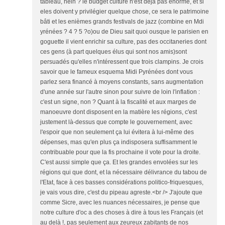
tableau, hein ? le budget culture n'est déjà pas énorme, et si
eles doivent y privilégier quelque chose, ce sera le patrimoine
bâti et les enièmes grands festivals de jazz (combine en Mdi
yrénées ? 4 ? 5 ?o)ou de Dieu sait quoi ousque le parisien en
goguette il vient enrichir sa culture, pas des occitaneries dont
ces gens (à part quelques élus qui sont nos amis)sont
persuadés qu'elles n'intéressent que trois clampins. Je crois
savoir que le fameux esquema Midi Pyrénées dont vous
parlez sera financé à moyens constants, sans augmentation
d'une année sur l'autre sinon pour suivre de loin l'inflation :
c'est un signe, non ? Quant à la fiscalité et aux marges de
manoeuvre dont disposent en la matière les régions, c'est
justement là-dessus que compte le gouvernement, avec
l'espoir que non seulement ça lui évitera à lui-même des
dépenses, mas qu'en plus ça indisposera suffisamment le
contribuable pour que la fis prochaine il vote pour la droite.
C'est aussi simple que ça. Et les grandes envolées sur les
régions qui que dont, et la nécessaire délivrance du tabou de
l'Etat, face à ces basses considérations politico-friquesques,
je vais vous dire, c'est du pipeau agreste.<br /> J'ajoute que
comme Sicre, avec les nuances nécessaires, je pense que
notre culture d'oc a des choses à dire à tous les Français (et
au delà !, pas seulement aux zeureux zabitants de nos