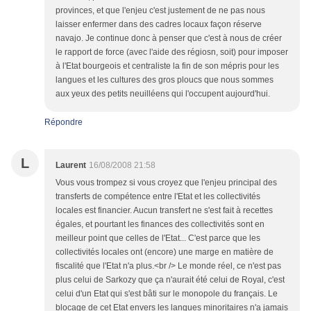
provinces, et que l'enjeu c'est justement de ne pas nous
laisser enfermer dans des cadres locaux façon réserve
navajo. Je continue donc à penser que c'est à nous de créer
le rapport de force (avec l'aide des régiosn, soit) pour imposer
à l'Etat bourgeois et centraliste la fin de son mépris pour les
langues et les cultures des gros ploucs que nous sommes
aux yeux des petits neuilléens qui l'occupent aujourd'hui.
Répondre
L
Laurent
16/08/2008 21:58
Vous vous trompez si vous croyez que l'enjeu principal des
transferts de compétence entre l'Etat et les collectivités
locales est financier. Aucun transfert ne s'est fait à recettes
égales, et pourtant les finances des collectivités sont en
meilleur point que celles de l'Etat... C'est parce que les
collectivités locales ont (encore) une marge en matière de
fiscalité que l'Etat n'a plus.<br /> Le monde réel, ce n'est pas
plus celui de Sarkozy que ça n'aurait été celui de Royal, c'est
celui d'un Etat qui s'est bâti sur le monopole du français. Le
blocage de cet Etat envers les langues minoritaires n'a jamais