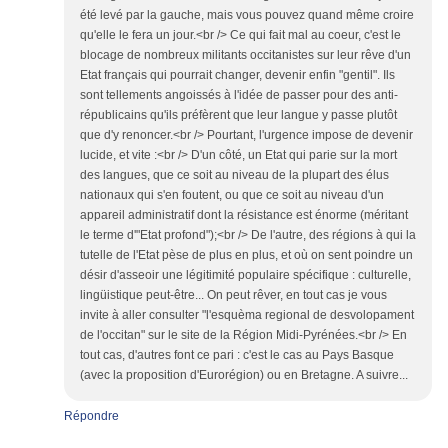
été levé par la gauche, mais vous pouvez quand même croire
qu'elle le fera un jour.<br /> Ce qui fait mal au coeur, c'est le
blocage de nombreux militants occitanistes sur leur rêve d'un
Etat français qui pourrait changer, devenir enfin "gentil". Ils
sont tellements angoissés à l'idée de passer pour des anti-
républicains qu'ils préfèrent que leur langue y passe plutôt
que d'y renoncer.<br /> Pourtant, l'urgence impose de devenir
lucide, et vite :<br /> D'un côté, un Etat qui parie sur la mort
des langues, que ce soit au niveau de la plupart des élus
nationaux qui s'en foutent, ou que ce soit au niveau d'un
appareil administratif dont la résistance est énorme (méritant
le terme d'"Etat profond");<br /> De l'autre, des régions à qui la
tutelle de l'Etat pèse de plus en plus, et où on sent poindre un
désir d'asseoir une légitimité populaire spécifique : culturelle,
lingüistique peut-être... On peut rêver, en tout cas je vous
invite à aller consulter "l'esquèma regional de desvolopament
de l'occitan" sur le site de la Région Midi-Pyrénées.<br /> En
tout cas, d'autres font ce pari : c'est le cas au Pays Basque
(avec la proposition d'Eurorégion) ou en Bretagne. A suivre...
Répondre