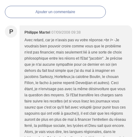
Ajouter un commentaire
P
Philippe Martel
07/09/2008 09:38
Avec retard, car je n'avais pas vu votre réponse.<br /> -Je
voudrais bien pouvoir croire comme vous que le problème
n'est pas financier, mais seulement lié à une sorte de choix
philosophique entre les réions et l'Etat "jacobin". Je précise
que je n'ai aucune sympathie pour ce dernier en soi (en
dehors du fait tout simple que j'ai du mal à imaginer en
jacobins Sarkozy, Hortefeux,la calotine Boutin, le chouan
Fillon, le facho à peine repenti Devedjian et autres). Ceci
étant, je n'envisage pas avec la même désinvolture que vous
la question des moyens. Si l'Etat transfère les charges sans
faire suivre les recettes (et si vous lisez les journaux vous
saurez que c'est ce qu'il fait avec volupté (pour punir tous ces
sagouins qui ont voté à gauche)), il est clair que les régions
auront de plus en plus de mal à financer l'entretien du réseau
ferré, la politique sociale, les lycées et Dieu sait quoi encore.
Alors, je vais vous dire, les langues régionales, dans le