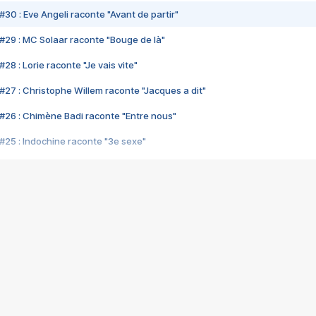
#30 : Eve Angeli raconte "Avant de partir"
#29 : MC Solaar raconte "Bouge de là"
28 : Lorie raconte "Je vais vite"
#27 : Christophe Willem raconte "Jacques a dit"
#26 : Chimène Badi raconte "Entre nous"
#25 : Indochine raconte "3e sexe"
#24 : Zaho raconte "C'est chelou"
#23 : Patrick Bruel raconte "Au café des délices"
#22 : Kyo raconte "Le chemin"
#21 : Nolwenn Leroy raconte "Cassé"
#20 : Patrick Hernandez raconte "Born to be alive"
#19 : Lorie raconte "Près de moi"