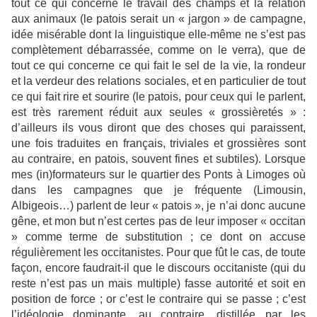
tout ce qui concerne le travail des champs et la relation
aux animaux (le patois serait un « jargon » de campagne,
idée misérable dont la linguistique elle-même ne s’est pas
complètement débarrassée, comme on le verra), que de
tout ce qui concerne ce qui fait le sel de la vie, la rondeur
et la verdeur des relations sociales, et en particulier de tout
ce qui fait rire et sourire (le patois, pour ceux qui le parlent,
est très rarement réduit aux seules « grossièretés » :
d’ailleurs ils vous diront que des choses qui paraissent,
une fois traduites en français, triviales et grossières sont
au contraire, en patois, souvent fines et subtiles). Lorsque
mes (in)formateurs sur le quartier des Ponts à Limoges où
dans les campagnes que je fréquente (Limousin,
Albigeois…) parlent de leur « patois », je n’ai donc aucune
gêne, et mon but n’est certes pas de leur imposer « occitan
» comme terme de substitution ; ce dont on accuse
régulièrement les occitanistes. Pour que fût le cas, de toute
façon, encore faudrait-il que le discours occitaniste (qui du
reste n’est pas un mais multiple) fasse autorité et soit en
position de force ; or c’est le contraire qui se passe ; c’est
l’idéologie dominante, au contraire, distillée par les