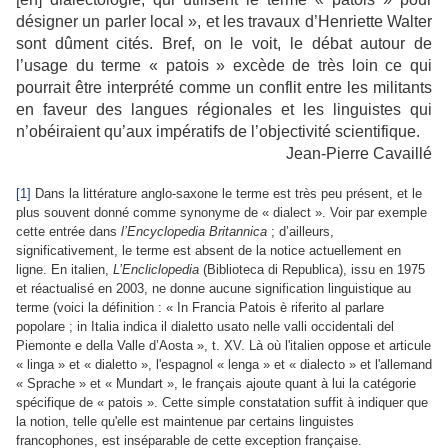
désigner un parler local », et les travaux d’Henriette Walter
sont dûment cités. Bref, on le voit, le débat autour de
l’usage du terme « patois » excède de très loin ce qui
pourrait être interprété comme un conflit entre les militants
en faveur des langues régionales et les linguistes qui
n’obéiraient qu’aux impératifs de l’objectivité scientifique.
Jean-Pierre Cavaillé
[1]
Dans la littérature anglo-saxone le terme est très peu présent, et le
plus souvent donné comme synonyme de « dialect ». Voir par exemple
cette entrée dans
l’Encyclopedia Britannica
; d’ailleurs,
significativement, le terme est absent de la notice actuellement en
ligne. En italien,
L’Encliclopedia
(Biblioteca di Republica), issu en 1975
et réactualisé en 2003, ne donne aucune signification linguistique au
terme (voici la définition : « In Francia Patois è riferito
al parlare
popolare ; in Italia indica il dialetto usato nelle valli occidentali del
Piemonte e della Valle d’Aosta », t. XV. Là où l'italien oppose et articule
«
linga
»
et
«
dialetto
», l'espagnol
«
lenga
»
et
«
dialecto
» et l'allemand
« Sprache
»
et
« Mundart
», le français ajoute quant à lui la catégorie
spécifique de
« patois
». Cette simple constatation suffit à indiquer que
la notion, telle qu'elle est maintenue par certains linguistes
francophones, est inséparable de cette exception française.