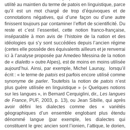
utilité au maintien du terme de patois en linguistique, parce
qu’il est un mot chargé de trop d’équivoques et de
connotations négatives, qui d’une façon ou d’une autre
finissent toujours par contaminer l’effort de scientificité. Du
reste et c’est l’essentiel, cette notion franco-française,
inséparable à mon avis de l’histoire de la nation et des
idéologies qui s’y sont succédées depuis l’ancien régime
(certes elle possède des équivalents ailleurs et je renverrai
ici à l’analyse proposée par Amedeo Messina de la notion
de «
dialetto
» outre Alpes), est de moins en moins utilisée
aujourd’hui. Ainsi, par exemple, Michel Launay, lorsqu’il
écrit : « le terme de
patois
est parfois encore utilisé comme
synonyme de
parler
. Toutefois la notion de
patois
n’est
plus guère utilisée en linguistique » (« Quelques notions
sur les langues », in Bernard Cerquiglini, dir.,
Les langues
de France
, PUF, 2003, p. 13), ou Jean Sibille, qui après
avoir défini les dialectes comme des « variétés
géographiques d’un ensemble englobant plus étendu
dénommé langue (par exemple, les dialectes qui
constituent le grec ancien sont l’ionien, l’attique, le dorien,