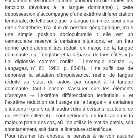
socialement reconnue comme pouvant remplir toutes les
fonctions dévolues à la langue dominante) ; cette
dépossession s’accompagne d’une extrême différenciation
territoriale, de telle sorte que la langue dominée, pour ainsi
dire dévertébrée, n’a plus de position géographique, mais
une simple position socioculturelle : elle est un
vernaculaire réservé à certaines situations, en un lieu
donné généralement très réduit, en marge de la langue
dominante, qui l’englobe et la dépasse de tous côtés » («
La diglossie comme conflit : l’exemple occitan »,
Langages
, n° 61, 1981, p. 83-84). Il ne suffit pas de
dénoncer la situation d’impuissance, réelle, de langue
réduite au statut de patois par rapport à la langue
dominante, faut-il encore s’assurer que les éléments
d’analyse -« l’extrême différenciation territoriale » et
l’extrême réduction de l’usage de la langue « à certaines
situations » (alors qu’il faudrait dire à certains locuteurs, ce
qui est très différent) – sont pertinents, en tout cas dans la
majeure partie des cas, où l’on utilise le mot de patois, soit
spontanément, soit dans la littérature scientifique.
Pour résumer les choses, je persiste à ne voir aucune