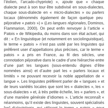
l’éolien, l’arcado-chypriote) », ajoute que « chaque
dialecte peut à son tour être subdivisé en sous-dialectes,
chaque sous-dialecte en « micro-dialectes » ou
parlers
locaux (dénommés également de façon quelque peu
péjorative «
patois
») » (
Les langues régionales
, Dominos,
Flammarion, 2000). On peut enfin renvoyer à l’article «
Patois » de Wikipedia, du moins dans son état actuel, qui
dit : «
En linguistique (et notamment en sociolinguistique),
le terme « patois » n’est pas usité par les linguistes qui
préfèrent user d’appellations plus précises, car le terme «
patois » a pris en France, au fil des siècles, une
connotation péjorative dans le cadre d’une hiérarchie entre
d’une part les langues (sous-entendu dignes d’être
nommées ainsi) et d’autre part les « parlers locaux et
limités » ne pouvant recevoir la noble appellation de «
langue ». Les linguistes préfèrent parler de « langues » et
de leurs variétés locales que sont les « dialectes », les «
sous-dialectes » et, à très petite échelle, les « parlers », et
d’une manière générale d’idiomes ». L’article reconnaît «
néanmoins, qu’il existe des linguistes, souvent spécialisés
[en] dialectologie, qui utilisent le terme « patois » pour