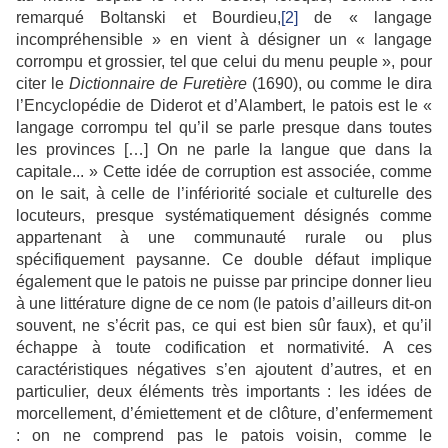
remarqué Boltanski et Bourdieu,
[2]
de « langage
incompréhensible » en vient à désigner un « langage
corrompu et grossier, tel que celui du menu peuple », pour
citer le
Dictionnaire de Furetière
(1690), ou comme le dira
l’Encyclopédie de Diderot et d’Alambert, le patois est le «
langage corrompu tel qu’il se parle presque dans toutes
les provinces […] On ne parle la langue que dans la
capitale... » Cette idée de corruption est associée, comme
on le sait, à celle de l’infériorité sociale et culturelle des
locuteurs, presque systématiquement désignés comme
appartenant à une communauté rurale ou plus
spécifiquement paysanne. Ce double défaut implique
également que le patois ne puisse par principe donner lieu
à une littérature digne de ce nom (le patois d’ailleurs dit-on
souvent, ne s’écrit pas, ce qui est bien sûr faux), et qu’il
échappe à toute codification et normativité. A ces
caractéristiques négatives s’en ajoutent d’autres, et en
particulier, deux éléments très importants : les idées de
morcellement, d’émiettement et de clôture, d’enfermement
: on ne comprend pas le patois voisin, comme le