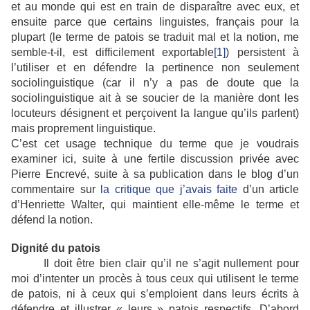
et au monde qui est en train de disparaître avec eux, et
ensuite parce que certains linguistes, français pour la
plupart (le terme de patois se traduit mal et la notion, me
semble-t-il, est difficilement exportable
[1]
) persistent à
l’utiliser et en défendre la pertinence non seulement
sociolinguistique (car il n’y a pas de doute que la
sociolinguistique ait à se soucier de la manière dont les
locuteurs désignent et perçoivent la langue qu’ils parlent)
mais proprement linguistique.
C’est cet usage technique du terme que je voudrais
examiner ici, suite à une fertile discussion privée avec
Pierre Encrevé, suite à sa publication dans le blog d’un
commentaire sur
la critique que j’avais faite
d’un article
d’Henriette Walter, qui maintient elle-même le terme et
défend la notion.
Dignité du patois
Il doit être bien clair qu’il ne s’agit nullement pour
moi d’intenter un procès à tous ceux qui utilisent le terme
de patois, ni à ceux qui s’emploient dans leurs écrits à
défendre et illustrer « leurs » patois respectifs. D’abord