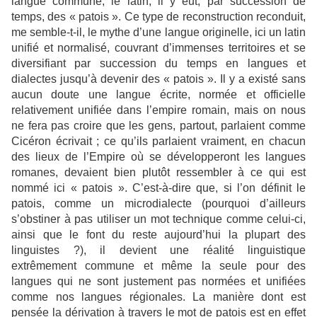
langue commune, le latin, il y eut, par succession de
temps, des « patois ». Ce type de reconstruction reconduit,
me semble-t-il, le mythe d’une langue originelle, ici un latin
unifié et normalisé, couvrant d’immenses territoires et se
diversifiant par succession du temps en langues et
dialectes jusqu’à devenir des « patois ». Il y a existé sans
aucun doute une langue écrite, normée et officielle
relativement unifiée dans l’empire romain, mais on nous
ne fera pas croire que les gens, partout, parlaient comme
Cicéron écrivait ; ce qu’ils parlaient vraiment, en chacun
des lieux de l’Empire où se développeront les langues
romanes, devaient bien plutôt ressembler à ce qui est
nommé ici « patois ». C’est-à-dire que, si l’on définit le
patois, comme un microdialecte (pourquoi d’ailleurs
s’obstiner à pas utiliser un mot technique comme celui-ci,
ainsi que le font du reste aujourd’hui la plupart des
linguistes ?), il devient une réalité linguistique
extrêmement commune et même la seule pour des
langues qui ne sont justement pas normées et unifiées
comme nos langues régionales. La manière dont est
pensée la dérivation à travers le mot de patois est en effet