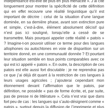
indépendance est-elle de plus en plus menacée ». J’ai cité
longuement pour montrer la spécificité de cette définition
qui en effet recouvre une réalité linguistique qu’il est
important de décrire : celui de la situation d’une langue
dominée, en sa dernière phase, avant son extinction pure
et simple, c’est-à-dire, élément absolument décisif qui
n’est pas ici souligné, lorsqu’elle a cessé de se
transmettre. Mais pourquoi appeler cette réalité « patois »
? Imagine-t-on pouvoir utiliser ce terme pour des langues
allophones ou autochtones en voie de disparition sur un
territoire donné, en une communauté donnée ? Et pourtant
leur situation semble en tous points comparables avec ce
qui est ici appelé « patois ». En outre, la description de ces
patois est elle aussi fort discutable : je ne reprendrai pas
ce que j’ai déjà dit quant à la restriction de ces langues à
leurs usages agricoles ; j’ajouterai cependant mon
étonnement devant l’affirmation que le patois, par
définition, ne possède « pas de forme écrite, et, par suite,
pas de presse ni de littérature ». Cela n’est vrai que dans
fort peu de cas : les langues qui s’auto-désignent comme «
patois », surtout depuis la diffusion de l’imprimerie et plus